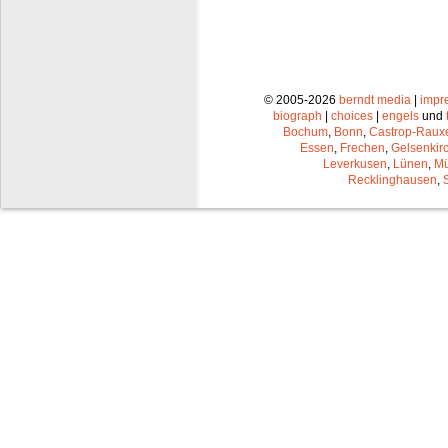
© 2005-2026
berndt media
|
impr
biograph
|
choices
|
engels
und
Bochum
,
Bonn
,
Castrop-Raux
Essen
,
Frechen
,
Gelsenkir
Leverkusen
,
Lünen
,
Mü
Recklinghausen
,