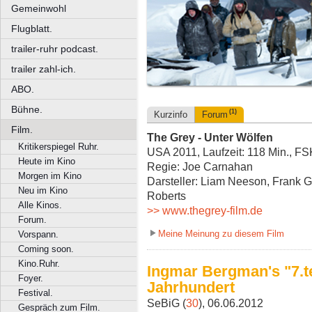
Gemeinwohl
Flugblatt.
trailer-ruhr podcast.
trailer zahl-ich.
ABO.
Bühne.
(1)
Kurzinfo
Forum
Film.
The Grey - Unter Wölfen
Kritikerspiegel Ruhr.
USA 2011, Laufzeit: 118 Min., FS
Heute im Kino
Regie: Joe Carnahan
Morgen im Kino
Darsteller: Liam Neeson, Frank G
Neu im Kino
Roberts
Alle Kinos.
>> www.thegrey-film.de
Forum.
Meine Meinung zu diesem Film
Vorspann.
Coming soon.
Kino.Ruhr.
Ingmar Bergman's "7.te
Foyer.
Jahrhundert
Festival.
SeBiG (
30
), 06.06.2012
Gespräch zum Film.