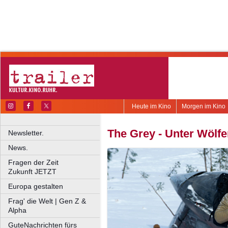
Heute im Kino
Morgen im Kino
The Grey - Unter Wölf
Newsletter.
News.
Fragen der Zeit
Zukunft JETZT
Europa gestalten
Frag' die Welt | Gen Z &
Alpha
GuteNachrichten fürs