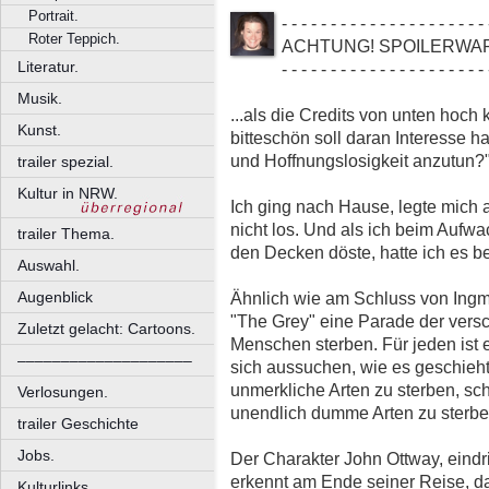
Portrait.
- - - - - - - - - - - - - - - - - - - - - 
Roter Teppich.
ACHTUNG! SPOILERWA
Literatur.
- - - - - - - - - - - - - - - - - - - - - 
Musik.
...als die Credits von unten hoch 
Kunst.
bitteschön soll daran Interesse h
und Hoffnungslosigkeit anzutun?
trailer spezial.
Kultur in NRW.
Ich ging nach Hause, legte mich a
nicht los. Und als ich beim Aufw
trailer Thema.
den Decken döste, hatte ich es be
Auswahl.
Ähnlich wie am Schluss von Ingma
Augenblick
"The Grey" eine Parade der vers
Zuletzt gelacht: Cartoons.
Menschen sterben. Für jeden ist 
––––––––––––––––––––
sich aussuchen, wie es geschieht
unmerkliche Arten zu sterben, sch
Verlosungen.
unendlich dumme Arten zu sterbe
trailer Geschichte
Jobs.
Der Charakter John Ottway, eindr
erkennt am Ende seiner Reise, d
Kulturlinks.