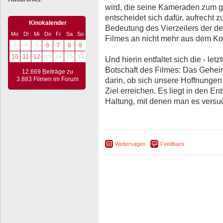
wird, die seine Kameraden zum gr
entscheidet sich dafür, aufrecht z
Kinokalender
Bedeutung des Vierzeilers der d
Mo
Di
Mi
Do
Fr
Sa
So
Filmes an nicht mehr aus dem Ko
3
4
5
6
7
8
9
10
11
12
13
14
15
16
Und hierin entfaltet sich die - le
Botschaft des Filmes: Das Geheim
12.669 Beiträge zu
darin, ob sich unsere Hoffnungen 
3.883 Filmen im Forum
Ziel erreichen. Es liegt in den En
Haltung, mit denen man es versuc
Weitersagen
Feedback