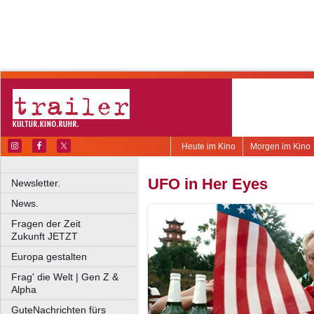
Heute im Kino
Morgen im Kino
UFO in Her Eyes
Newsletter.
News.
Fragen der Zeit
Zukunft JETZT
Europa gestalten
Frag' die Welt | Gen Z &
Alpha
GuteNachrichten fürs