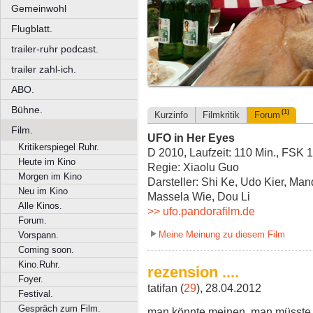
Gemeinwohl
Flugblatt.
trailer-ruhr podcast.
trailer zahl-ich.
ABO.
Bühne.
(1)
Kurzinfo
Filmkritik
Forum
Film.
UFO in Her Eyes
Kritikerspiegel Ruhr.
D 2010, Laufzeit: 110 Min., FSK 
Heute im Kino
Regie: Xiaolu Guo
Morgen im Kino
Darsteller: Shi Ke, Udo Kier, Man
Neu im Kino
Massela Wie, Dou Li
Alle Kinos.
>> ufo.pandorafilm.de
Forum.
Meine Meinung zu diesem Film
Vorspann.
Coming soon.
Kino.Ruhr.
rezension ....
Foyer.
tatifan (
29
), 28.04.2012
Festival.
Gespräch zum Film.
man könnte meinen, man müsste 