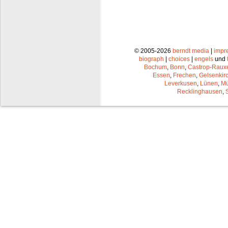
© 2005-2026
berndt media
|
impr
biograph
|
choices
|
engels
und
Bochum
,
Bonn
,
Castrop-Raux
Essen
,
Frechen
,
Gelsenkir
Leverkusen
,
Lünen
,
Mü
Recklinghausen
,