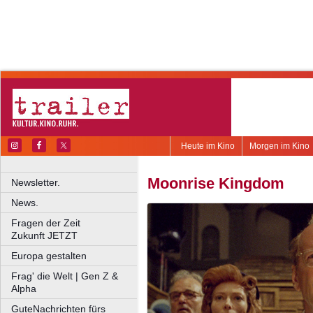
Heute im Kino
Morgen im Kino
Moonrise Kingdom
Newsletter.
News.
Fragen der Zeit
Zukunft JETZT
Europa gestalten
Frag' die Welt | Gen Z &
Alpha
GuteNachrichten fürs