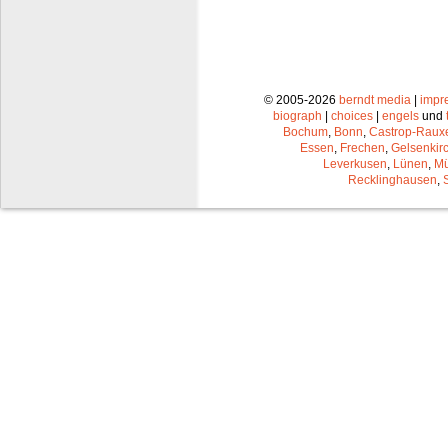
© 2005-2026
berndt media
|
impr
biograph
|
choices
|
engels
und
Bochum
,
Bonn
,
Castrop-Raux
Essen
,
Frechen
,
Gelsenkir
Leverkusen
,
Lünen
,
Mü
Recklinghausen
,