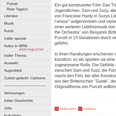
Portrait.
Ein gut konstruierter Film: Das 
Roter Teppich.
Jugendlichen, Sam und Suzy, ab
von Francoise Hardy in Suzys Li
Literatur.
l'amour" aufgenommen und variier
Musik.
einer weiteren Lieblinsmusik vo
Kunst.
the Orchestra" von Benjamin Brit
Purcell in 13 Variationen durch 
trailer spezial.
geführt.
Kultur in NRW.
In ihren Handlungen erscheinen 
trailer Thema.
künstlich, so als spielten sie ei
Auswahl.
zugewiesene Rolle. Die Gefühle 
zwischen Sam und Suzy, die Für
Augenblick
macht den Film, bei aller Konstru
Zuletzt gelacht: Cartoons.
wie den Brittenschen "Guide", d
––––––––––––––––––––
Originalthema von Purcell aufklin
Verlosungen.
trailer Geschichte
Jobs.
Weitersagen
Feedback
Kulturlinks.