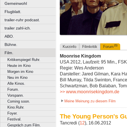
Gemeinwohl
Flugblatt.
trailer-ruhr podcast.
trailer zahl-ich.
ABO.
Bühne.
(1)
Kurzinfo
Filmkritik
Forum
Film.
Moonrise Kingdom
Kritikerspiegel Ruhr.
USA 2012, Laufzeit: 95 Min., FSK
Heute im Kino
Regie: Wes Anderson
Morgen im Kino
Darsteller: Jared Gilman, Kara H
Neu im Kino
Bill Murray, Tilda Swinton, Fran
Alle Kinos.
Schwartzman, Bob Balaban, To
Forum.
>> www.moonrisekingdom.de
Vorspann.
Meine Meinung zu diesem Film
Coming soon.
Kino.Ruhr.
Foyer.
The Young Person's G
Festival.
Tancredi (
12
), 16.06.2012
Gespräch zum Film.