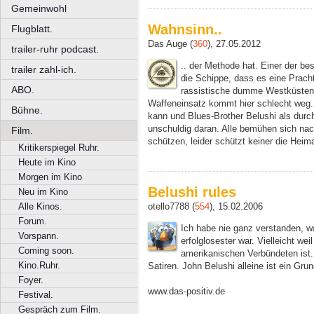
Gemeinwohl
Wahnsinn..
Flugblatt.
Das Auge (
360
), 27.05.2012
trailer-ruhr podcast.
.. der Methode hat. Einer der be
trailer zahl-ich.
die Schippe, dass es eine Pracht
ABO.
rassistische dumme Westküsten
Waffeneinsatz kommt hier schlecht weg. 
Bühne.
kann und Blues-Brother Belushi als durch
unschuldig daran. Alle bemühen sich nac
Film.
schützen, leider schützt keiner die Heima
Kritikerspiegel Ruhr.
Heute im Kino
Morgen im Kino
Belushi rules
Neu im Kino
Alle Kinos.
otello7788 (
554
), 15.02.2006
Forum.
Ich habe nie ganz verstanden, wa
Vorspann.
erfolglosester war. Vielleicht wei
Coming soon.
amerikanischen Verbündeten ist.
Kino.Ruhr.
Satiren. John Belushi alleine ist ein Gr
Foyer.
www.das-positiv.de
Festival.
Gespräch zum Film.