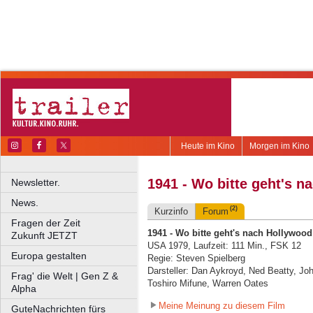
Heute im Kino
Morgen im Kino
1941 - Wo bitte geht's 
Newsletter.
News.
(2)
Kurzinfo
Forum
Fragen der Zeit
1941 - Wo bitte geht's nach Hollywood
Zukunft JETZT
USA 1979, Laufzeit: 111 Min., FSK 12
Europa gestalten
Regie: Steven Spielberg
Darsteller: Dan Aykroyd, Ned Beatty, Joh
Frag' die Welt | Gen Z &
Toshiro Mifune, Warren Oates
Alpha
Meine Meinung zu diesem Film
GuteNachrichten fürs