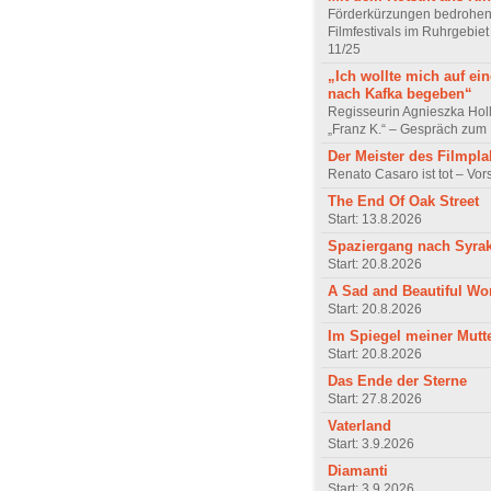
Förderkürzungen bedrohen
Filmfestivals im Ruhrgebie
11/25
„Ich wollte mich auf ei
nach Kafka begeben“
Regisseurin Agnieszka Hol
„Franz K.“ – Gespräch zum 
Der Meister des Filmpla
Renato Casaro ist tot – Vo
The End Of Oak Street
Start: 13.8.2026
Spaziergang nach Syra
Start: 20.8.2026
A Sad and Beautiful Wo
Start: 20.8.2026
Im Spiegel meiner Mutt
Start: 20.8.2026
Das Ende der Sterne
Start: 27.8.2026
Vaterland
Start: 3.9.2026
Diamanti
Start: 3.9.2026