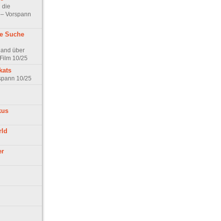
 die
t – Vorspann
ne Suche
land über
Film 10/25
kats
rspann 10/25
kus
rld
er