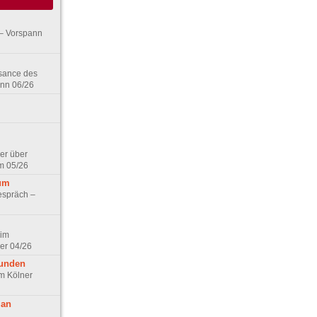
– Vorspann
ssance des
ann 06/26
er über
m 05/26
aum
espräch –
 im
er 04/26
eunden
im Kölner
 an