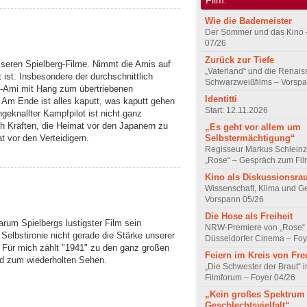
Wie die Bademeister
Der Sommer und das Kino 
07/26
Zurück zur Tiefe
sseren Spielberg-Filme. Nimmt die Amis auf
„Vaterland“ und die Renai
 ist. Insbesondere der durchschnittlich
Schwarzweißfilms – Vorsp
-Ami mit Hang zum übertriebenen
Identitti
Am Ende ist alles kaputt, was kaputt gehen
Start: 12.11.2026
geknallter Kampfpilot ist nicht ganz
h Kräften, die Heimat vor den Japanern zu
„Es geht vor allem um
Selbstermächtigung“
t vor den Verteidigern.
Regisseur Markus Schleinz
„Rose“ – Gespräch zum Fil
Kino als Diskussionsr
Wissenschaft, Klima und G
Vorspann 05/26
Die Hose als Freiheit
rum Spielbergs lustigster Film sein
NRW-Premiere von „Rose“
l Selbstironie nicht gerade die Stärke unserer
Düsseldorfer Cinema – Foy
 Für mich zählt "1941" zu den ganz großen
Feiern im Kreis von Fr
und zum wiederholten Sehen.
„Die Schwester der Braut“ 
Filmforum – Foyer 04/26
„Kein großes Spektrum
Geschlechtsvielfalt“