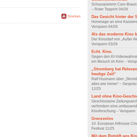
Schauspielerin Caro Braun
– Roter Teppich 04/26
Drucken
Das Gesicht hinter der 
Hommage an eine Kassiere
Vorspann 04/26
Als das moderne Kino 
Der Kinostart von „Außer A
Vorspann 03/26
Echt. Kino.
Gegen den KI-Videowahnsin
ein Besuch im Kino – Vors
„Stromberg hat Relevanz
heutige Zeit“
Ralf Husmann über „Strom
alles wie immer“ – Gesprä
12/25
Land ohne Kino-Geschi
Geschlossene Zeitungsarc
verhindern eine umfassend
Kinoforschung – Vorspann 
Grenzenlos
10. European Arthouse Ci
Festival 11/25
Mit dem Rotstift ans Ki