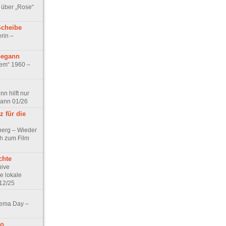
 über „Rose“
Scheibe
rin –
begann
tem“ 1960 –
n hilft nur
pann 01/26
 für die
berg – Wieder
ch zum Film
chte
hive
e lokale
12/25
nema Day –
no