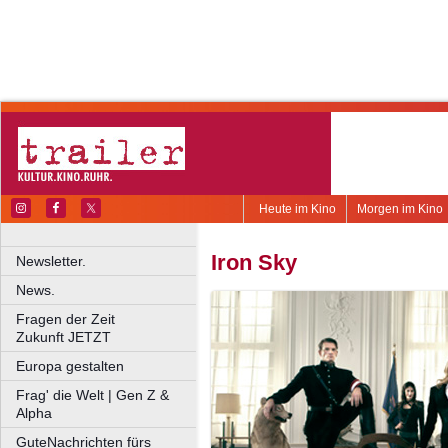
Heute im Kino
Morgen im Kino
Iron Sky
Newsletter.
News.
Fragen der Zeit
Zukunft JETZT
Europa gestalten
Frag' die Welt | Gen Z &
Alpha
GuteNachrichten fürs