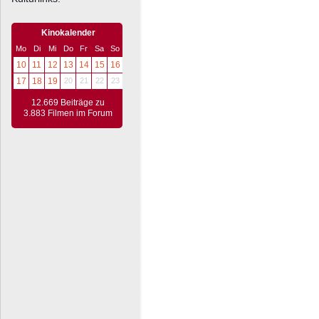
Kinokalender
Mo
Di
Mi
Do
Fr
Sa
So
10
11
12
13
14
15
16
17
18
19
20
21
22
23
12.669 Beiträge zu
3.883 Filmen im Forum