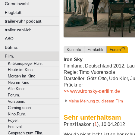
Gemeinwohl
Flugblatt.
trailer-ruhr podcast.
trailer zahl-ich.
ABO.
Bühne.
(2)
Kurzinfo
Filmkritik
Forum
Film.
Iron Sky
Kritikerspiegel Ruhr.
Finnland, Deutschland 2012, Lauf
Heute im Kino
Regie: Timo Vuorensola
Morgen im Kino
Darsteller: Götz Otto, Udo Kier, Ju
Neu im Kino
Prückner
Alle Kinos.
>> www.ironsky-derfilm.de
Forum.
Meine Meinung zu diesem Film
Vorspann.
Coming soon.
Kino.Ruhr.
Sehr unterhaltsam
Foyer.
PrinzHaakon (
1
), 10.04.2012
Festival.
Gespräch zum Film.
Wer da nicht lacht, ist selber sc