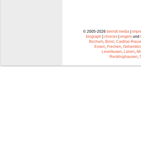
© 2005-2026
berndt media
|
impr
biograph
|
choices
|
engels
und
Bochum
,
Bonn
,
Castrop-Raux
Essen
,
Frechen
,
Gelsenkir
Leverkusen
,
Lünen
,
Mü
Recklinghausen
,