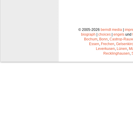
© 2005-2026
berndt media
|
impr
biograph
|
choices
|
engels
und
Bochum
,
Bonn
,
Castrop-Raux
Essen
,
Frechen
,
Gelsenkir
Leverkusen
,
Lünen
,
Mü
Recklinghausen
,