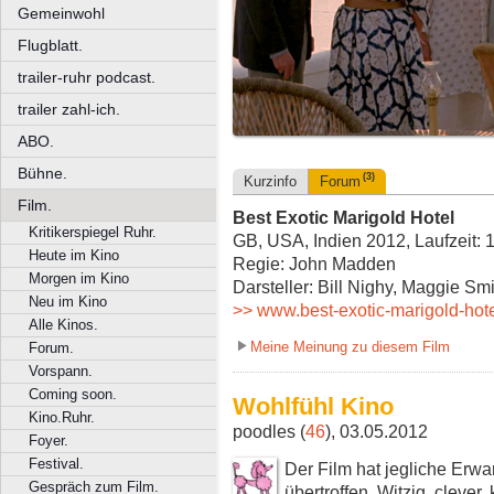
Gemeinwohl
Flugblatt.
trailer-ruhr podcast.
trailer zahl-ich.
ABO.
Bühne.
(3)
Kurzinfo
Forum
Film.
Best Exotic Marigold Hotel
Kritikerspiegel Ruhr.
GB, USA, Indien 2012, Laufzeit: 
Heute im Kino
Regie: John Madden
Morgen im Kino
Darsteller: Bill Nighy, Maggie Sm
Neu im Kino
>> www.best-exotic-marigold-hot
Alle Kinos.
Meine Meinung zu diesem Film
Forum.
Vorspann.
Coming soon.
Wohlfühl Kino
Kino.Ruhr.
poodles (
46
), 03.05.2012
Foyer.
Festival.
Der Film hat jegliche Erwa
Gespräch zum Film.
übertroffen. Witzig, clever