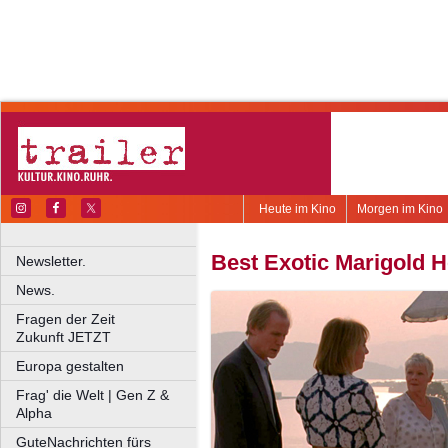
Heute im Kino
Morgen im Kino
Best Exotic Marigold H
Newsletter.
News.
Fragen der Zeit
Zukunft JETZT
Europa gestalten
Frag' die Welt | Gen Z &
Alpha
GuteNachrichten fürs