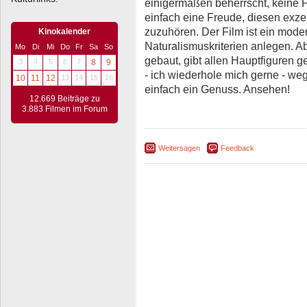
einigermaßen beherrscht, keine 
einfach eine Freude, diesen exze
zuzuhören. Der Film ist ein mode
Kinokalender
Naturalismuskriterien anlegen. A
Mo
Di
Mi
Do
Fr
Sa
So
gebaut, gibt allen Hauptfiguren 
3
4
5
6
7
8
9
- ich wiederhole mich gerne - we
10
11
12
13
14
15
16
einfach ein Genuss. Ansehen!
12.669 Beiträge zu
3.883 Filmen im Forum
Weitersagen
Feedback