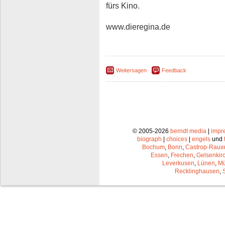
fürs Kino.
www.dieregina.de
Weitersagen
Feedback
© 2005-2026
berndt media
|
impr
biograph
|
choices
|
engels
und
Bochum
,
Bonn
,
Castrop-Raux
Essen
,
Frechen
,
Gelsenkir
Leverkusen
,
Lünen
,
Mü
Recklinghausen
,