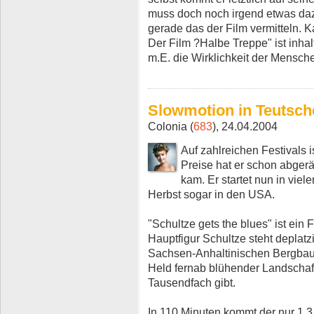
muss doch noch irgend etwas daz
gerade das der Film vermitteln. K
Der Film ?Halbe Treppe" ist inhal
m.E. die Wirklichkeit der Mensche
Slowmotion in Teutsch
Colonia (
683
), 24.04.2004
Auf zahlreichen Festivals i
Preise hat er schon abgerä
kam. Er startet nun in vie
Herbst sogar in den USA.
"Schultze gets the blues" ist ein
Hauptfigur Schultze steht deplatz
Sachsen-Anhaltinischen Bergbau-
Held fernab blühender Landschaft
Tausendfach gibt.
In 110 Minuten kommt der nur 1,3 