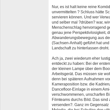
Nur, es ist halt keine reine Komö
unvermittelten ? Schluss hätte Sc
servieren können. Und wer Verwa
und selber mal ?drüben? war, wird
Menschenschlag hervorragend getr
genau jene Perspektivlosigkeit, d
Abwanderungsbewegung aus dem
(Sachsen-Anhalt) geführt hat und
Landschaft zu hinterlassen droht.
Ach ja, zwei wiederum eher lusti
entdeckt zu haben: Bei der ersten
der kleinen Lampe über dem Bo
Arbeitsgerät. Das müssen sie wo
denn bei späteren Aufnahmen von
Kameraposition bzw. die Kadrieru
Dancefloor-Einlage in einem Ami
verschwommenen, unscharfen Bild
Filmteams durchs Bild. Das sind a
versenden?. Ganz im Gegensatz 
Melodie, die bei Schultze den ulti