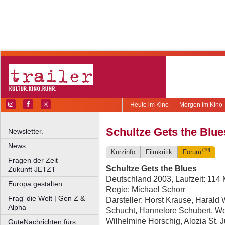
Heute im Kino
Morgen im Kino
Schultze Gets the Blue
Newsletter.
News.
(10)
Kurzinfo
Filmkritik
Forum
Fragen der Zeit
Schultze Gets the Blues
Zukunft JETZT
Deutschland 2003, Laufzeit: 114 
Europa gestalten
Regie: Michael Schorr
Frag' die Welt | Gen Z &
Darsteller: Horst Krause, Harald
Alpha
Schucht, Hannelore Schubert, W
Wilhelmine Horschig, Alozia St. J
GuteNachrichten fürs