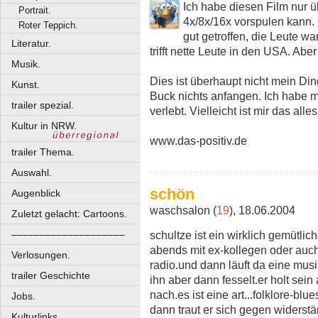
Ich habe diesen Film nur 
Portrait.
4x/8x/16x vorspulen kann.
Roter Teppich.
gut getroffen, die Leute w
Literatur.
trifft nette Leute in den USA. Abe
Musik.
Dies ist überhaupt nicht mein Din
Kunst.
Buck nichts anfangen. Ich habe m
trailer spezial.
verlebt. Vielleicht ist mir das all
Kultur in NRW.
www.das-positiv.de
trailer Thema.
Auswahl.
schön
Augenblick
waschsalon (
19
), 18.06.2004
Zuletzt gelacht: Cartoons.
schultze ist ein wirklich gemütlich
––––––––––––––––––––
abends mit ex-kollegen oder auch
Verlosungen.
radio.und dann läuft da eine musi
trailer Geschichte
ihn aber dann fesselt.er holt sein
nach.es ist eine art...folklore-bl
Jobs.
dann traut er sich gegen widerstä
Kulturlinks.