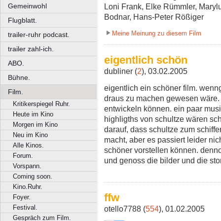
Gemeinwohl
Loni Frank, Elke Rümmler, Maryl
Bodnar, Hans-Peter Rößiger
Flugblatt.
Meine Meinung zu diesem Film
trailer-ruhr podcast.
trailer zahl-ich.
eigentlich schön
ABO.
dubliner (
2
), 03.02.2005
Bühne.
eigentlich ein schöner film. wen
Film.
draus zu machen gewesen wäre. v
Kritikerspiegel Ruhr.
entwickeln können. ein paar musi
Heute im Kino
highligths von schultze wären sc
Morgen im Kino
darauf, dass schultze zum schiffer
Neu im Kino
macht, aber es passiert leider nic
Alle Kinos.
schöner vorstellen können. dennoc
Forum.
und genoss die bilder und die sto
Vorspann.
Coming soon.
Kino.Ruhr.
ffw
Foyer.
Festival.
otello7788 (
554
), 01.02.2005
Gespräch zum Film.