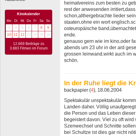
heimatvereins zum besten zu gebe
rest der anwesenden irritiert,dass
Kinokalender
schon,althergebrachte lieder sein
Mo
Di
Mi
Do
Fr
Sa
So
staaten.ohne ein wort englisch.sch
osteuropäische band,übernachtet 
3
4
5
6
7
8
9
ende.
10
11
12
13
14
15
16
genauso gern wie im kino,oder fas
12.669 Beiträge zu
abends um 23 uhr in der ard geseh
3.883 Filmen im Forum
grossen leinwand.wirkt auch im 
schön.
In der Ruhe liegt die Kr
backpapier (
4
), 18.06.2004
Spektakulär unspektakulär kommt
Landen daher. Völlig unaufgeregt
die Person und das Leben dieser v
begeistert davon. Viel zu oft wir
Szenwechsel und Schnitte sollen
bei Schultze ist dies gar nicht nöt