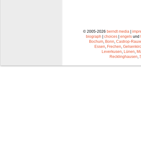
© 2005-2026
berndt media
|
impr
biograph
|
choices
|
engels
und
Bochum
,
Bonn
,
Castrop-Raux
Essen
,
Frechen
,
Gelsenkir
Leverkusen
,
Lünen
,
Mü
Recklinghausen
,