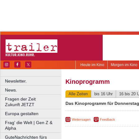
Heute im Kino
Morgen im Kino
Kinoprogramm
Newsletter.
News.
Alle Zeiten
bis 16 Uhr
16 bis 20 
Fragen der Zeit
Das Kinoprogramm für Donnerstag,
Zukunft JETZT
Europa gestalten
Weitersagen
Feedback
Frag' die Welt | Gen Z &
Alpha
GuteNachrichten fürs