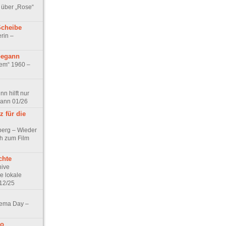
 über „Rose“
Scheibe
rin –
begann
tem“ 1960 –
n hilft nur
pann 01/26
 für die
berg – Wieder
ch zum Film
chte
hive
e lokale
12/25
nema Day –
no