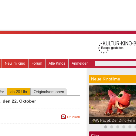
Neu im Kino
Forum
Alle Kinos
Anmelden
Neue Kinofilme
Uhr
ab 20 Uhr
Originalversionen
 den 22. Oktober
Drucken
PAW Patrol: Der Dino-Film
Film.