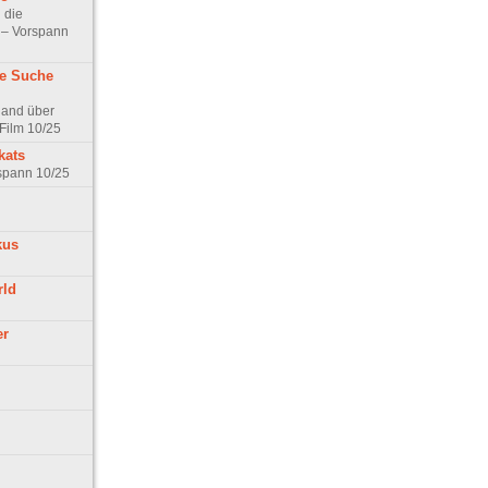
 die
t – Vorspann
ne Suche
land über
Film 10/25
kats
rspann 10/25
kus
rld
er