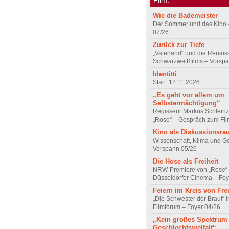
Wie die Bademeister
Der Sommer und das Kino 
07/26
Zurück zur Tiefe
„Vaterland“ und die Renai
Schwarzweißfilms – Vorsp
Identitti
Start: 12.11.2026
„Es geht vor allem um
Selbstermächtigung“
Regisseur Markus Schleinz
„Rose“ – Gespräch zum Fil
Kino als Diskussionsr
Wissenschaft, Klima und G
Vorspann 05/26
Die Hose als Freiheit
NRW-Premiere von „Rose“
Düsseldorfer Cinema – Foy
Feiern im Kreis von Fr
„Die Schwester der Braut“ 
Filmforum – Foyer 04/26
„Kein großes Spektrum
Geschlechtsvielfalt“