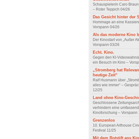
Schauspielerin Caro Braun
– Roter Teppich 04/26
Das Gesicht hinter der 
Hommage an eine Kassiere
Vorspann 04/26
Als das moderne Kino 
Der Kinostart von „Außer A
Vorspann 03/26
Echt. Kino.
Gegen den KI-Videowahnsin
ein Besuch im Kino – Vors
„Stromberg hat Relevanz
heutige Zeit“
Ralf Husmann über „Strom
alles wie immer“ – Gesprä
12/25
Land ohne Kino-Geschi
Geschlossene Zeitungsarc
verhindern eine umfassend
Kinoforschung – Vorspann 
Grenzenlos
10. European Arthouse Ci
Festival 11/25
Mit dem Rotstift ans Ki