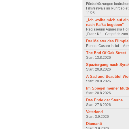
Förderkürzungen bedrohen
Filmfestivals im Ruhrgebie
11/25
„Ich wollte mich auf ei
nach Kafka begeben“
Regisseurin Agnieszka Hol
„Franz K.“ – Gespräch zum 
Der Meister des Filmpla
Renato Casaro ist tot – Vo
The End Of Oak Street
Start: 13.8.2026
Spaziergang nach Syra
Start: 20.8.2026
A Sad and Beautiful Wo
Start: 20.8.2026
Im Spiegel meiner Mutt
Start: 20.8.2026
Das Ende der Sterne
Start: 27.8.2026
Vaterland
Start: 3.9.2026
Diamanti
Start: 3.9.2026