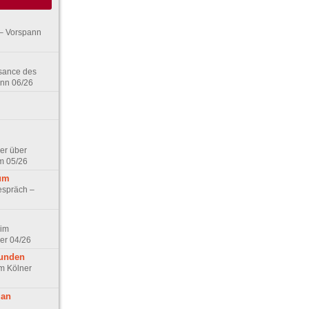
– Vorspann
ssance des
ann 06/26
er über
m 05/26
aum
espräch –
 im
er 04/26
eunden
im Kölner
 an