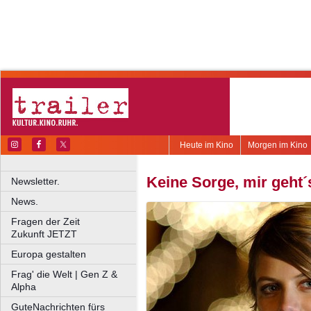
Heute im Kino
Morgen im Kino
Keine Sorge, mir geht´
Newsletter.
News.
Fragen der Zeit
Zukunft JETZT
Europa gestalten
Frag' die Welt | Gen Z &
Alpha
GuteNachrichten fürs