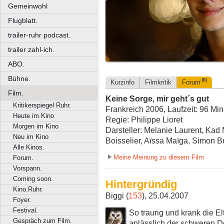
Gemeinwohl
Flugblatt.
trailer-ruhr podcast.
trailer zahl-ich.
ABO.
Bühne.
(6)
Kurzinfo
Filmkritik
Forum
Film.
Keine Sorge, mir geht´s gut
Kritikerspiegel Ruhr.
Frankreich 2006, Laufzeit: 96 Min
Heute im Kino
Regie: Philippe Lioret
Morgen im Kino
Darsteller: Melanie Laurent, Kad 
Neu im Kino
Boisselier, Aïssa Maïga, Simon B
Alle Kinos.
Meine Meinung zu diesem Film
Forum.
Vorspann.
Coming soon.
Hintergründig
Kino.Ruhr.
Biggi (
153
), 25.04.2007
Foyer.
Festival.
So traurig und krank die El
Gespräch zum Film.
anlässlich der schweren De