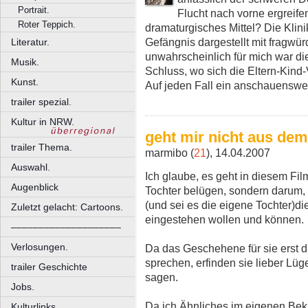
Portrait.
Flucht nach vorne ergreife
Roter Teppich.
dramaturgisches Mittel? Die Klini
Gefängnis dargestellt mit fragwü
Literatur.
unwahrscheinlich für mich war di
Musik.
Schluss, wo sich die Eltern-Kind-
Kunst.
Auf jeden Fall ein anschauenswer
trailer spezial.
Kultur in NRW.
geht mir nicht aus de
trailer Thema.
marmibo (
21
), 14.04.2007
Auswahl.
Ich glaube, es geht in diesem Film
Augenblick
Tochter belügen, sondern darum, 
(und sei es die eigene Tochter)di
Zuletzt gelacht: Cartoons.
eingestehen wollen und können.
––––––––––––––––––––
Verlosungen.
Da das Geschehene für sie erst d
sprechen, erfinden sie lieber Lüg
trailer Geschichte
sagen.
Jobs.
Da ich Ähnliches im eigenen Beka
Kulturlinks.