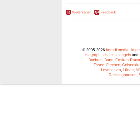
Weitersagen
Feedback
© 2005-2026
berndt media
|
impr
biograph
|
choices
|
engels
und
Bochum
,
Bonn
,
Castrop-Raux
Essen
,
Frechen
,
Gelsenkir
Leverkusen
,
Lünen
,
Mü
Recklinghausen
,