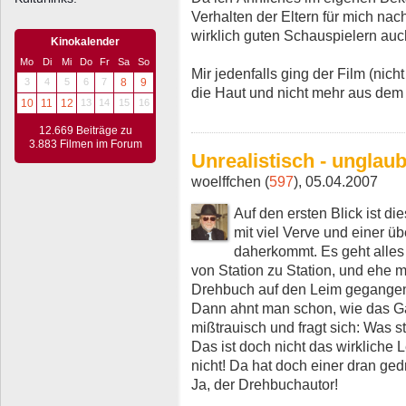
Verhalten der Eltern für mich nac
wirklich guten Schauspielern auc
Kinokalender
Mo
Di
Mi
Do
Fr
Sa
So
Mir jedenfalls ging der Film (nicht
3
4
5
6
7
8
9
die Haut und nicht mehr aus dem
10
11
12
13
14
15
16
12.669 Beiträge zu
3.883 Filmen im Forum
Unrealistisch - unglau
woelffchen (
597
), 05.04.2007
Auf den ersten Blick ist die
mit viel Verve und einer ü
daherkommt. Es geht alles 
von Station zu Station, und ehe m
Drehbuch auf den Leim gegange
Dann ahnt man schon, wie das G
mißtrauisch und fragt sich: Was s
Das ist doch nicht das wirkliche 
nicht! Da hat doch einer dran ged
Ja, der Drehbuchautor!