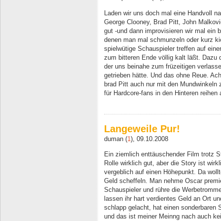
Laden wir uns doch mal eine Handvoll n
George Clooney, Brad Pitt, John Malkov
gut -und dann improvisieren wir mal ein
denen man mal schmunzeln oder kurz kic
spielwütige Schauspieler treffen auf ein
zum bitteren Ende völlig kalt läßt. Da
der uns beinahe zum früzeitigen verlass
getrieben hätte. Und das ohne Reue. Achs
brad Pitt auch nur mit den Mundwinkeln 
für Hardcore-fans in den Hinteren reihen
Langeweile Pur!
duman (
1
), 09.10.2008
Ein ziemlich enttäuschender Film trotz S
Rolle wirklich gut, aber die Story ist wir
vergeblich auf einen Höhepunkt. Da woll
Geld scheffeln. Man nehme Oscar premie
Schauspieler und rühre die Werbetromme
lassen ihr hart verdientes Geld an Ort und
schlapp gelacht, hat einen sonderbaren S
und das ist meiner Meinng nach auch ke