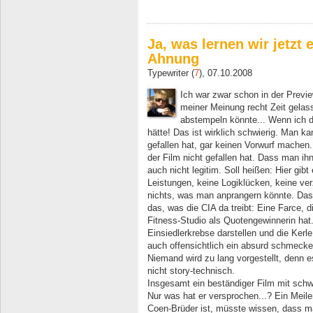
Ja, was lernen wir jetzt 
Ahnung
Typewriter (
7
), 07.10.2008
Ich war zwar schon in der Prev
meiner Meinung recht Zeit gelas
abstempeln könnte... Wenn ich 
hätte! Das ist wirklich schwierig. Man k
gefallen hat, gar keinen Vorwurf machen
der Film nicht gefallen hat. Dass man ihn
auch nicht legitim. Soll heißen: Hier gib
Leistungen, keine Logiklücken, keine ver
nichts, was man anprangern könnte. D
das, was die CIA da treibt: Eine Farce, 
Fitness-Studio als Quotengewinnerin hat
Einsiedlerkrebse darstellen und die Kerl
auch offensichtlich ein absurd schmeck
Niemand wird zu lang vorgestellt, denn e
nicht story-technisch.
Insgesamt ein beständiger Film mit schw
Nur was hat er versprochen...? Ein Meil
Coen-Brüder ist, müsste wissen, dass m