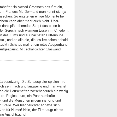
amhafter Hollywood-Groessen ans Set ein,
ich, Frances Mc Dormand-man kennt sich ja
 bisschen. So entstehen einige Momente bei
hern kann aber mehr auch nicht. Über-
en dahinplätscherndes Script das einen bis
zu der Geruch nach warmem Essen im Cinedom,
en des Films und zur nächsten Frittenbude
o , und an alle die, die los kreischen sobald
zuckt-nächstes mal ist ein rotes Absperrband
 aufgespannt. Mit schalldichter Glaswand.
tarbesetzung. Die Schauspieler spielen ihre
klich sehr flach und langweilig und man wartet
ten die Herrschaften zwischendurch ein wenig
rte Regiesseure, ein Paar namhafte
l und die Menschen pilgern ins Kino und
 Stelle. Wer hier berichtet er hätte sich
inn für Humor! Nein, der Film taugt nichts
ine Ansichtsache!