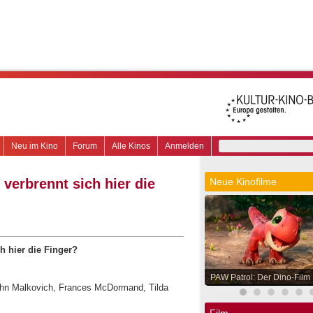
Neu im Kino
Forum
Alle Kinos
Anmelden
 verbrennt sich hier die
Neue Kinofilme
h hier die Finger?
PAW Patrol: Der Dino-Film
John Malkovich, Frances McDormand, Tilda
Film.