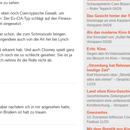
ie zu sehen.
Schauspielerin Caro Braun
– Roter Teppich 04/26
n, eben noch Coen-typische Gewalt, um
Das Gesicht hinter der 
 Der Ex-CIA-Typ schlägt auf den Fitness-
Hommage an eine Kassiere
rt eingesetzt.
Vorspann 04/26
Als das moderne Kino 
ber schon, die zum Schmunzeln bringen.
Der Kinostart von „Außer A
 irgendwie auch von der Art her bei Lynch
Vorspann 03/26
Echt. Kino.
cht erkannt hab. Und auch Clooney spielt ganz
Gegen den KI-Videowahnsin
 noch nie so schlecht gesehen. Sie ist ja
ein Besuch im Kino – Vors
ich nehme ihr die Rolle nicht ab.
„Stromberg hat Relevanz
heutige Zeit“
Ralf Husmann über „Strom
alles wie immer“ – Gesprä
12/25
Land ohne Kino-Geschi
Geschlossene Zeitungsarc
verhindern eine umfassend
Kinoforschung – Vorspann 
, aber nachdem ich in mir angesehen hatte,
n Brüdern ist halt zu trauen.
Grenzenlos
10. European Arthouse Ci
Festival 11/25
Mit dem Rotstift ans Ki