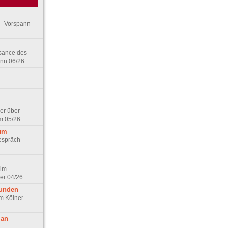
– Vorspann
ssance des
ann 06/26
er über
m 05/26
aum
espräch –
 im
er 04/26
eunden
im Kölner
 an