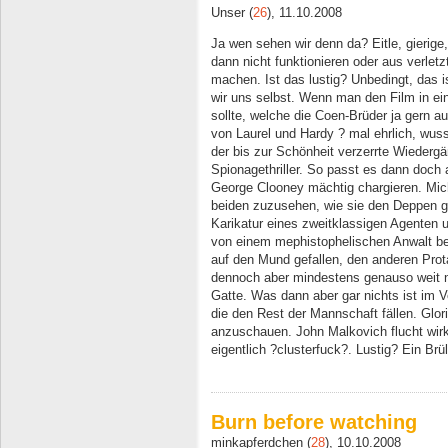
Unser (
26
), 11.10.2008
Ja wen sehen wir denn da? Eitle, gieri
dann nicht funktionieren oder aus verlet
machen. Ist das lustig? Unbedingt, das i
wir uns selbst. Wenn man den Film in ein
sollte, welche die Coen-Brüder ja gern a
von Laurel und Hardy ? mal ehrlich, wuss
der bis zur Schönheit verzerrte Wiedergä
Spionagethriller. So passt es dann doch 
George Clooney mächtig chargieren. Mich
beiden zuzusehen, wie sie den Deppen g
Karikatur eines zweitklassigen Agenten u
von einem mephistophelischen Anwalt be
auf den Mund gefallen, den anderen Prot
dennoch aber mindestens genauso weit n
Gatte. Was dann aber gar nichts ist im V
die den Rest der Mannschaft fällen. Glor
anzuschauen. John Malkovich flucht wirk
eigentlich ?clusterfuck?. Lustig? Ein Brül
Burn before watching
minkapferdchen (
28
), 10.10.2008