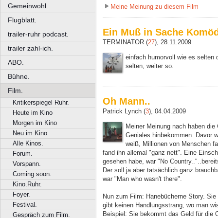
Gemeinwohl
Meine Meinung zu diesem Film
Flugblatt.
Ein Muß in Sache Komöd
trailer-ruhr podcast.
TERMINATOR (
27
), 28.11.2009
trailer zahl-ich.
einfach humorvoll wie es selten 
ABO.
selten, weiter so.
Bühne.
Film.
Oh Mann..
Kritikerspiegel Ruhr.
Patrick Lynch (
3
), 04.04.2009
Heute im Kino
Morgen im Kino
Meiner Meinung nach haben die C
Neu im Kino
Geniales hinbekommen. Davor wa
Alle Kinos.
weiß, Millionen von Menschen fan
fand ihn allemal "ganz nett". Eine Einsc
Forum.
gesehen habe, war "No Country.."..berei
Vorspann.
Der soll ja aber tatsächlich ganz brauc
Coming soon.
war "Man who wasn't there".
Kino.Ruhr.
Foyer.
Nun zum Film: Hanebücherne Story. Sie 
Festival.
gibt keinen Handlungsstrang, wo man wiss
Beispiel: Sie bekommt das Geld für die 
Gespräch zum Film.