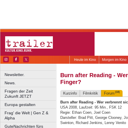
Heute im Kino
Morgen im Kino
Burn after Reading - Wer
Newsletter.
Finger?
News.
Fragen der Zeit
(18)
Kurzinfo
Filmkritik
Forum
Zukunft JETZT
Burn after Reading - Wer verbrennt sic
Europa gestalten
USA 2008, Laufzeit: 95 Min., FSK 12
Regie: Ethan Coen, Joel Coen
Frag' die Welt | Gen Z &
Darsteller: Brad Pitt, George Clooney, 
Alpha
Swinton, Richard Jenkins, Lenny Venito
GuteNachrichten fürs