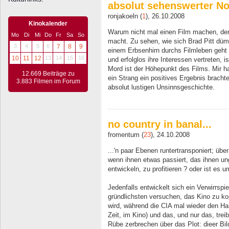
absolut sehenswerter N
ronjakoeln (
1
), 26.10.2008
Kinokalender
Warum nicht mal einen Film machen, der 
Mo
Di
Mi
Do
Fr
Sa
So
macht. Zu sehen, wie sich Brad Pitt düm
3
4
5
6
7
8
9
einem Erbsenhirn durchs Filmleben geht u
10
11
12
13
14
15
16
und erfolglos ihre Interessen vertreten, 
Mord ist der Höhepunkt des Films. Mir h
12.669 Beiträge zu
ein Strang ein positives Ergebnis brachte
3.883 Filmen im Forum
absolut lustigen Unsinnsgeschichte.
no country in banal...
fromentum (
23
), 24.10.2008
...'n paar Ebenen runtertransponiert; üb
wenn ihnen etwas passiert, das ihnen un
entwickeln, zu profitieren ? oder ist es u
Jedenfalls entwickelt sich ein Verwirrsp
gründlichsten versuchen, das Kino zu ko
wird, während die CIA mal wieder den Ha
Zeit, im Kino) und das, und nur das, treib
Rübe zerbrechen über das Plot: dieer Bil