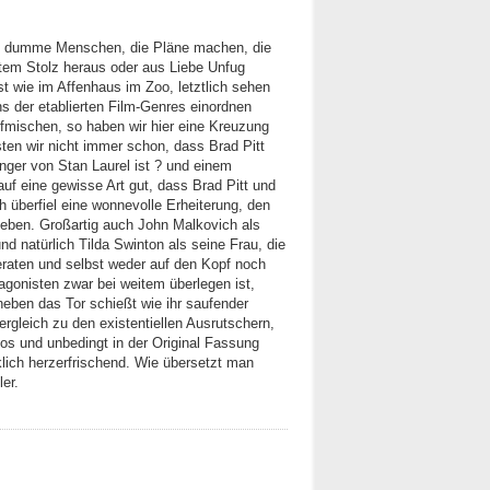
ge, dumme Menschen, die Pläne machen, die
ztem Stolz heraus oder aus Liebe Unfug
st wie im Affenhaus im Zoo, letztlich sehen
s der etablierten Film-Genres einordnen
ufmischen, so haben wir hier eine Kreuzung
ten wir nicht immer schon, dass Brad Pitt
nger von Stan Laurel ist ? und einem
auf eine gewisse Art gut, dass Brad Pitt und
 überfiel eine wonnevolle Erheiterung, den
eben. Großartig auch John Malkovich als
nd natürlich Tilda Swinton als seine Frau, die
raten und selbst weder auf den Kopf noch
agonisten zwar bei weitem überlegen ist,
eben das Tor schießt wie ihr saufender
ergleich zu den existentiellen Ausrutschern,
ios und unbedingt in der Original Fassung
lich herzerfrischend. Wie übersetzt man
ler.