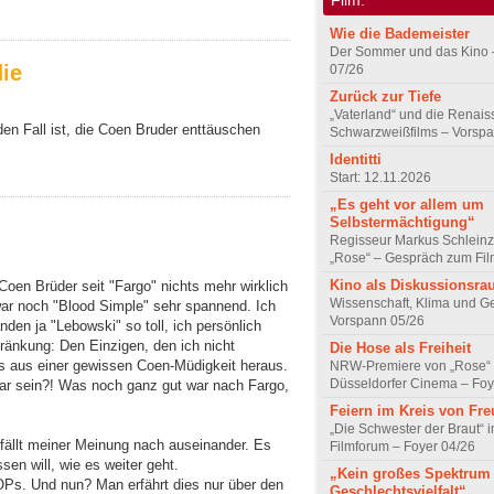
Wie die Bademeister
Der Sommer und das Kino 
ie
07/26
Zurück zur Tiefe
„Vaterland“ und die Renai
den Fall ist, die Coen Bruder enttäuschen
Schwarzweißfilms – Vorsp
Identitti
Start: 12.11.2026
„Es geht vor allem um
Selbstermächtigung“
Regisseur Markus Schleinz
„Rose“ – Gespräch zum Fil
Kino als Diskussionsr
oen Brüder seit "Fargo" nichts mehr wirklich
Wissenschaft, Klima und G
r noch "Blood Simple" sehr spannend. Ich
Vorspann 05/26
den ja "Lebowski" so toll, ich persönlich
hränkung: Den Einzigen, den ich nicht
Die Hose als Freiheit
ts aus einer gewissen Coen-Müdigkeit heraus.
NRW-Premiere von „Rose“
Düsseldorfer Cinema – Foy
hbar sein?! Was noch ganz gut war nach Fargo,
Feiern im Kreis von Fr
„Die Schwester der Braut“ 
fällt meiner Meinung nach auseinander. Es
Filmforum – Foyer 04/26
en will, wie es weiter geht.
„Kein großes Spektrum
OPs. Und nun? Man erfährt dies nur über den
Geschlechtsvielfalt“