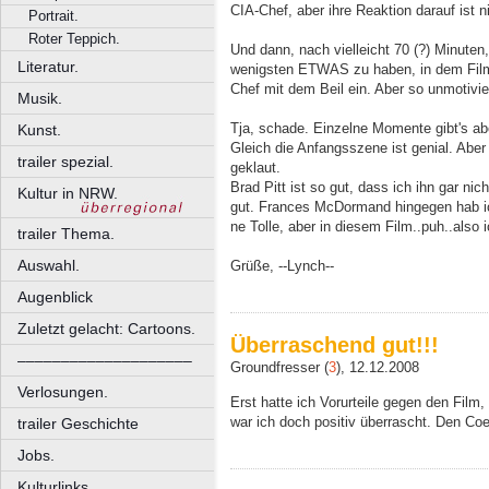
CIA-Chef, aber ihre Reaktion darauf ist n
Portrait.
Roter Teppich.
Und dann, nach vielleicht 70 (?) Minute
Literatur.
wenigsten ETWAS zu haben, in dem Film:
Chef mit dem Beil ein. Aber so unmotivie
Musik.
Tja, schade. Einzelne Momente gibt's a
Kunst.
Gleich die Anfangsszene ist genial. Aber
trailer spezial.
geklaut.
Brad Pitt ist so gut, dass ich ihn gar ni
Kultur in NRW.
gut. Frances McDormand hingegen hab ich
ne Tolle, aber in diesem Film..puh..also 
trailer Thema.
Auswahl.
Grüße, --Lynch--
Augenblick
Zuletzt gelacht: Cartoons.
Überraschend gut!!!
––––––––––––––––––––
Groundfresser (
3
), 12.12.2008
Verlosungen.
Erst hatte ich Vorurteile gegen den Film
war ich doch positiv überrascht. Den Coe
trailer Geschichte
Jobs.
Kulturlinks.