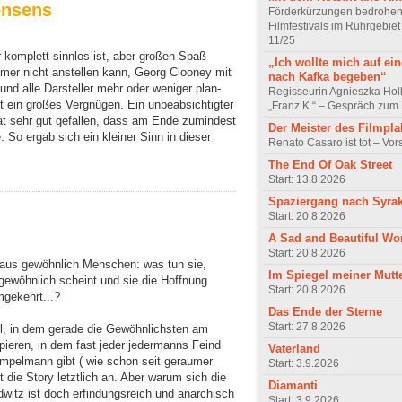
onsens
Förderkürzungen bedrohen
Filmfestivals im Ruhrgebie
11/25
komplett sinnlos ist, aber großen Spaß
„Ich wollte mich auf ei
mer nicht anstellen kann, Georg Clooney mit
nach Kafka begeben“
nd alle Darsteller mehr oder weniger plan-
Regisseurin Agnieszka Hol
ist ein großes Vergnügen. Ein unbeabsichtigter
„Franz K.“ – Gespräch zum 
at sehr gut gefallen, dass am Ende zumindest
Der Meister des Filmpla
. So ergab sich ein kleiner Sinn in dieser
Renato Casaro ist tot – Vo
The End Of Oak Street
Start: 13.8.2026
Spaziergang nach Syra
Start: 20.8.2026
A Sad and Beautiful Wo
Start: 20.8.2026
eraus gewöhnlich Menschen: was tun sie,
Im Spiegel meiner Mutt
gewöhnlich scheint und sie die Hoffnung
Start: 20.8.2026
mgekehrt...?
Das Ende der Sterne
Start: 27.8.2026
iel, in dem gerade die Gewöhnlichsten am
pieren, in dem fast jeder jedermanns Feind
Vaterland
mpelmann gibt ( wie schon seit geraumer
Start: 3.9.2026
t die Story letztlich an. Aber warum sich die
Diamanti
dwitz ist doch erfindungsreich und anarchisch
Start: 3.9.2026