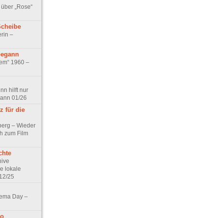
 über „Rose“
Scheibe
rin –
begann
tem“ 1960 –
n hilft nur
pann 01/26
 für die
berg – Wieder
ch zum Film
chte
hive
e lokale
12/25
nema Day –
no