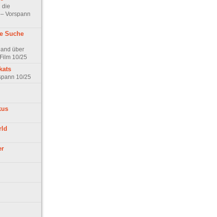
 die
t – Vorspann
ne Suche
land über
Film 10/25
kats
rspann 10/25
kus
rld
er