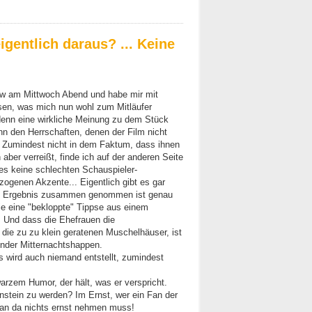
eigentlich daraus? ... Keine
iew am Mittwoch Abend und habe mir mit
sen, was mich nun wohl zum Mitläufer
denn eine wirkliche Meinung zu dem Stück
ann den Herrschaften, denen der Film nicht
. Zumindest nicht in dem Faktum, dass ihnen
 aber verreißt, finde ich auf der anderen Seite
t es keine schlechten Schauspieler-
zogenen Akzente... Eigentlich gibt es gar
as Ergebnis zusammen genommen ist genau
die eine "bekloppte" Tippse aus einem
. Und dass die Ehefrauen die
e die zu zu klein geratenen Muschelhäuser, ist
ender Mitternachtshappen.
s wird auch niemand entstellt, zumindest
arzem Humor, der hält, was er verspricht.
enstein zu werden? Im Ernst, wer ein Fan der
an da nichts ernst nehmen muss!