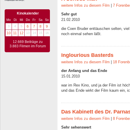
weitere Infos zu diesem Film
|
7 Forenbe
Kinokalender
Sehr gut
21.02.2010
Mo
Di
Mi
Do
Fr
Sa
So
3
4
5
6
7
8
9
die Coen Bruder enttäuschen selten, viel 
10
11
12
13
14
15
16
noch einmal sehen läßt.
12.669 Beiträge zu
3.883 Filmen im Forum
Inglourious Basterds
weitere Infos zu diesem Film
|
18 Forenb
der Anfang und das Ende
15.01.2010
war im Rex Kino, und ja der Film ist höc
und das Ende wirkt der Film kaum ein, ic
Das Kabinett des Dr. Parna
weitere Infos zu diesem Film
|
8 Forenbe
Sehr sehenswert