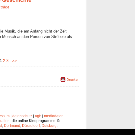
e Geschichte
iträge
 die Musik, die am Anfang nicht der Zeit
en Mensch an den Person von Ströbele als
1
2
3
>>
Drucken
essum
|
datenschutz
|
agb
|
mediadaten
trailer
- die online Kinoprogramme für
el
,
Dortmund
,
Düsseldorf
,
Duisburg
,
chen
,
Hagen
,
Herne
,
Hürth
,
Köln
,