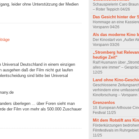
fgang, leider ohne Unterstützung der Medien
Schauspielerin Caro Braun
– Roter Teppich 04/26
Das Gesicht hinter der 
Hommage an eine Kassiere
Vorspann 04/26
Als das moderne Kino 
iträge
Der Kinostart von „Außer A
Vorspann 03/26
„Stromberg hat Relevanz
heutige Zeit“
Ralf Husmann über „Strom
h Universal Deutschland in einem einzigen
alles wie immer“ – Gesprä
on ausgehen daß der Film nicht gut laufen
12/25
lentscheidung sind bitte bei Universal
Land ohne Kino-Geschi
Geschlossene Zeitungsarc
verhindern eine umfassend
rmany.de
Kinoforschung – Vorspann 
Grenzenlos
anders überlegen ... über Foren sieht man
10. European Arthouse Ci
ürde der Film von mehr als 500.000 Zuschauer
Festival 11/25
Mit dem Rotstift ans Ki
Förderkürzungen bedrohen
Filmfestivals im Ruhrgebie
11/25