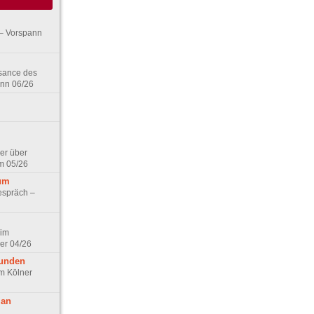
– Vorspann
ssance des
ann 06/26
er über
m 05/26
aum
espräch –
 im
er 04/26
eunden
im Kölner
 an