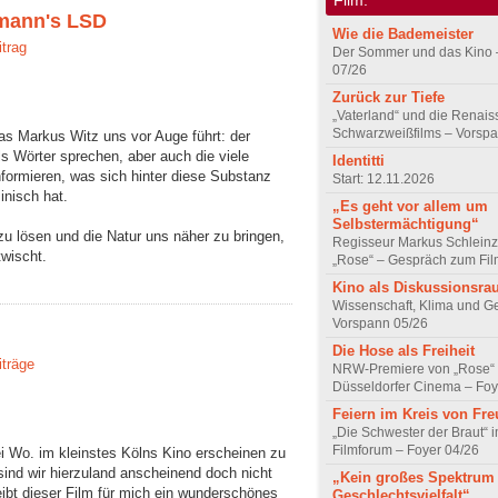
fmann's LSD
Wie die Bademeister
itrag
Der Sommer und das Kino 
07/26
Zurück zur Tiefe
„Vaterland“ und die Renai
Schwarzweißfilms – Vorsp
as Markus Witz uns vor Auge führt: der
s Wörter sprechen, aber auch die viele
Identitti
nformieren, was sich hinter diese Substanz
Start: 12.11.2026
inisch hat.
„Es geht vor allem um
Selbstermächtigung“
 zu lösen und die Natur uns näher zu bringen,
Regisseur Markus Schleinz
wischt.
„Rose“ – Gespräch zum Fil
Kino als Diskussionsr
Wissenschaft, Klima und G
Vorspann 05/26
Die Hose als Freiheit
iträge
NRW-Premiere von „Rose“
Düsseldorfer Cinema – Foy
Feiern im Kreis von Fr
„Die Schwester der Braut“ 
Filmforum – Foyer 04/26
ei Wo. im kleinstes Kölns Kino erscheinen zu
nd wir hierzuland anscheinend doch nicht
„Kein großes Spektrum
eibt dieser Film für mich ein wunderschönes
Geschlechtsvielfalt“