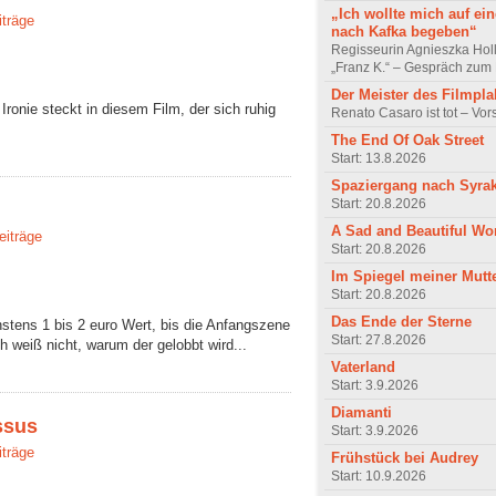
„Ich wollte mich auf ei
iträge
nach Kafka begeben“
Regisseurin Agnieszka Hol
„Franz K.“ – Gespräch zum 
Der Meister des Filmpla
Ironie steckt in diesem Film, der sich ruhig
Renato Casaro ist tot – Vo
The End Of Oak Street
Start: 13.8.2026
Spaziergang nach Syra
Start: 20.8.2026
A Sad and Beautiful Wo
eiträge
Start: 20.8.2026
Im Spiegel meiner Mutt
Start: 20.8.2026
Das Ende der Sterne
hstens 1 bis 2 euro Wert, bis die Anfangszene
Start: 27.8.2026
h weiß nicht, warum der gelobbt wird...
Vaterland
Start: 3.9.2026
Diamanti
ssus
Start: 3.9.2026
iträge
Frühstück bei Audrey
Start: 10.9.2026