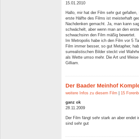
15.01.2010
Hallo, mir hat der Film sehr gut gefalle
erste Hälfte des Films ist meisterhaft 
Nachdenken gemacht. Ja, man kann sagen
schwächelt, aber wenn man an den ersten 
schwachsinn den Film mäßig bewertet.
Im Metropolis habe ich den Film vor 5 T
Film immer besser, so gut Metapher, hab
surrealistischen Bilder steckt viel Wahr
als Wette umso mehr. Die Art und Weise w
Gilliam.
Der Baader Meinhof Kompl
weitere Infos zu diesem Film
|
15 Forenb
ganz ok
28.11.2009
Der Film fängt sehr stark an aber endet
sind sehr gut