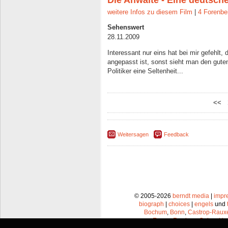
Die Anwälte - Eine deutsch
weitere Infos zu diesem Film
|
4 Forenbe
Sehenswert
28.11.2009
Interessant nur eins hat bei mir gefehlt,
angepasst ist, sonst sieht man den gut
Politiker eine Seltenheit...
<<
Weitersagen
Feedback
© 2005-2026
berndt media
|
impr
biograph
|
choices
|
engels
und
Bochum
,
Bonn
,
Castrop-Raux
Essen
,
Frechen
,
Gelsenkir