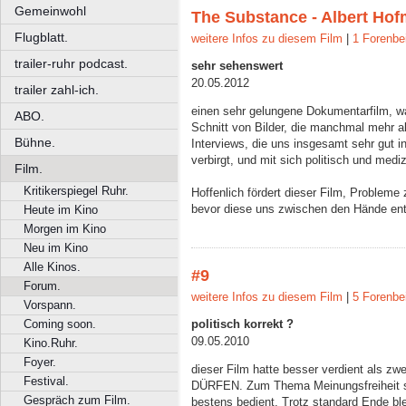
Gemeinwohl
The Substance - Albert Ho
Flugblatt.
weitere Infos zu diesem Film
|
1 Forenbe
trailer-ruhr podcast.
sehr sehenswert
20.05.2012
trailer zahl-ich.
einen sehr gelungene Dokumentarfilm, w
ABO.
Schnitt von Bilder, die manchmal mehr al
Bühne.
Interviews, die uns insgesamt sehr gut i
verbirgt, und mit sich politisch und mediz
Film.
Kritikerspiegel Ruhr.
Hoffenlich fördert dieser Film, Probleme
bevor diese uns zwischen den Hände ent
Heute im Kino
Morgen im Kino
Neu im Kino
Alle Kinos.
#9
Forum.
weitere Infos zu diesem Film
|
5 Forenbe
Vorspann.
politisch korrekt ?
Coming soon.
09.05.2010
Kino.Ruhr.
Foyer.
dieser Film hatte besser verdient als zw
Festival.
DÜRFEN. Zum Thema Meinungsfreiheit si
Gespräch zum Film.
bestens bedient. Trotz standard Ende bl