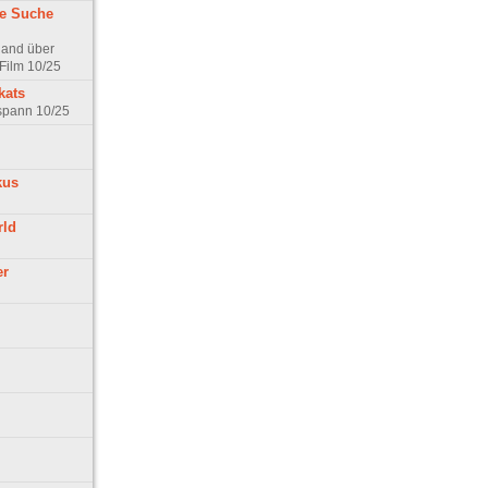
ne Suche
land über
Film 10/25
kats
rspann 10/25
kus
rld
er