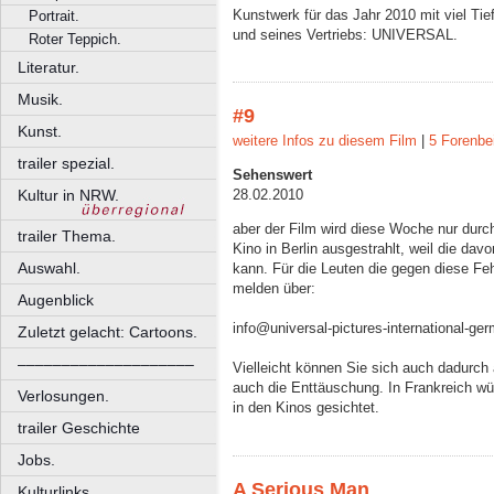
Kunstwerk für das Jahr 2010 mit viel Tie
Portrait.
und seines Vertriebs: UNIVERSAL.
Roter Teppich.
Literatur.
Musik.
#9
Kunst.
weitere Infos zu diesem Film
|
5 Forenbe
trailer spezial.
Sehenswert
Kultur in NRW.
28.02.2010
aber der Film wird diese Woche nur durc
trailer Thema.
Kino in Berlin ausgestrahlt, weil die dav
Auswahl.
kann. Für die Leuten die gegen diese Feh
melden über:
Augenblick
info@universal-pictures-international-ge
Zuletzt gelacht: Cartoons.
––––––––––––––––––––
Vielleicht können Sie sich auch dadurch 
auch die Enttäuschung. In Frankreich w
Verlosungen.
in den Kinos gesichtet.
trailer Geschichte
Jobs.
A Serious Man
Kulturlinks.