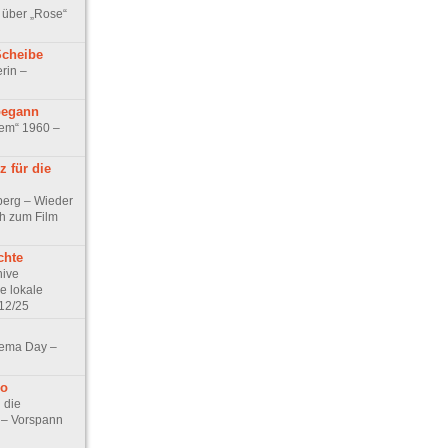
 über „Rose“
Scheibe
rin –
begann
tem“ 1960 –
 für die
berg – Wieder
ch zum Film
chte
hive
e lokale
12/25
nema Day –
no
 die
t – Vorspann