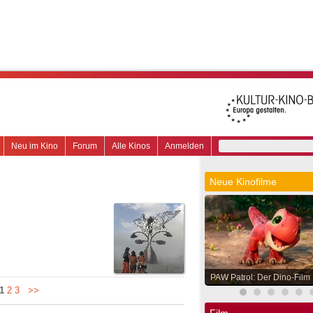
Neu im Kino
Forum
Alle Kinos
Anmelden
Neue Kinofilme
PAW Patrol: Der Dino-Film
1
2
3
>>
Film.