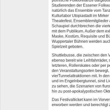
polnische Folkloretänze dargebo
Studierenden der Essener Folkwa
natürlich das Ensemble vom Tanzt
Kulturlabor Utopiastadt im Mirker
Theaterfest. Ensemblemitglieder 
Schaupiel durchbrechen die vier
mit dem Publikum. Außer dem exkl
Maske, Kostüm, Requisite und Bü
Wuppertaler Bühnen werden auc
Spielzeit geboten.
Shuttlebusse, die zwischen den 
ebenso bereit wie Leihfahrräder, s
letzteren, Rollerskates oder per
den Veranstaltungsorten bewegt
vierTunnelattraktionen mit. In de
und im Engelnbergtunnel, sind Lic
zu sehen, die Szenarien von flur
hin zu post-apokalypstischen Ok
Das Festivalticket kann im Vorve
erworben werden und berechtigt 