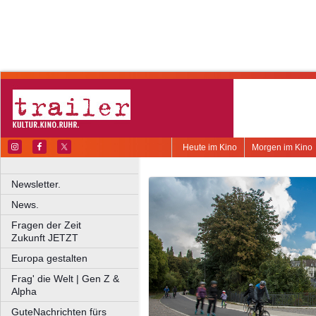
Heute im Kino
Morgen im Kino
Newsletter.
News.
Fragen der Zeit
Zukunft JETZT
Europa gestalten
Frag' die Welt | Gen Z &
Alpha
GuteNachrichten fürs