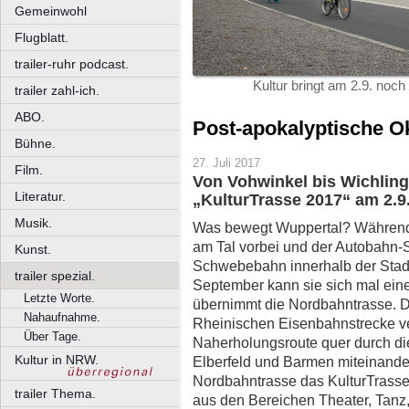
Gemeinwohl
Flugblatt.
trailer-ruhr podcast.
Kultur bringt am 2.9. no
trailer zahl-ich.
ABO.
Post-apokalyptische O
Bühne.
27. Juli 2017
Film.
Von Vohwinkel bis Wichling
Literatur.
„KulturTrasse 2017“ am 2.9.
Musik.
Was bewegt Wuppertal? Während d
am Tal vorbei und der Autobahn-Sta
Kunst.
Schwebebahn innerhalb der Stadt
trailer spezial.
September kann sie sich mal ei
Letzte Worte.
übernimmt die Nordbahntrasse. D
Nahaufnahme.
Rheinischen Eisenbahnstrecke ver
Über Tage.
Naherholungsroute quer durch di
Kultur in NRW.
Elberfeld und Barmen miteinander.
Nordbahntrasse das KulturTrasse-
trailer Thema.
aus den Bereichen Theater, Tanz, 