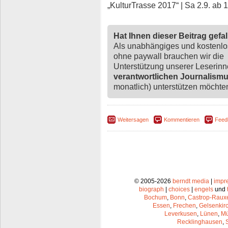
„KulturTrasse 2017“ | Sa 2.9. ab 
Hat Ihnen dieser Beitrag gefa
Als unabhängiges und kostenl
ohne paywall brauchen wir die
Unterstützung unserer Leserin
verantwortlichen Journalism
monatlich) unterstützen möchten,
Weitersagen
Kommentieren
Feed
© 2005-2026
berndt media
|
impr
biograph
|
choices
|
engels
und
Bochum
,
Bonn
,
Castrop-Raux
Essen
,
Frechen
,
Gelsenkir
Leverkusen
,
Lünen
,
Mü
Recklinghausen
,