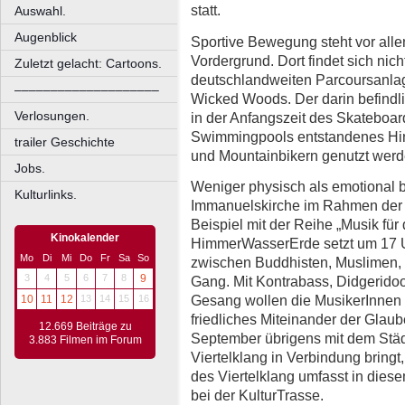
statt.
Auswahl.
Augenblick
Sportive Bewegung steht vor all
Vordergrund. Dort findet sich nich
Zuletzt gelacht: Cartoons.
deutschlandweiten Parcoursanlag
––––––––––––––––––––
Wicked Woods. Der darin befindl
Verlosungen.
in der Anfangszeit des Skateboar
Swimmingpools entstandenes Hin
trailer Geschichte
und Mountainbikern genutzt werd
Jobs.
Weniger physisch als emotional 
Kulturlinks.
Immanuelskirche im Rahmen der K
Beispiel mit der Reihe „Musik für
Kinokalender
HimmerWasserErde setzt um 17 Uh
Mo
Di
Mi
Do
Fr
Sa
So
zwischen Buddhisten, Muslimen, 
3
4
5
6
7
8
9
Gang. Mit Kontrabass, Didgeridoo,
Gesang wollen die MusikerInnen s
10
11
12
13
14
15
16
friedliches Miteinander der Glau
12.669 Beiträge zu
September übrigens mit dem Städ
3.883 Filmen im Forum
Viertelklang in Verbindung bringt,
des Viertelklang umfasst in die
bei der KulturTrasse.