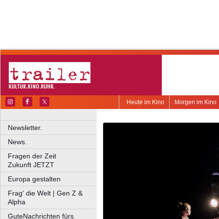
Heute im Kino
Morgen im Kino
Newsletter.
News.
Fragen der Zeit
Zukunft JETZT
Europa gestalten
Frag' die Welt | Gen Z &
Alpha
GuteNachrichten fürs