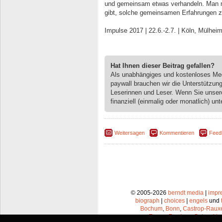
und gemeinsam etwas verhandeln. Man mer
gibt, solche gemeinsamen Erfahrungen
Impulse 2017 | 22.6.-2.7. | Köln, Mülhei
Hat Ihnen dieser Beitrag gefallen?
Als unabhängiges und kostenloses M
paywall brauchen wir die Unterstützun
Leserinnen und Leser. Wenn Sie unse
finanziell (einmalig oder monatlich) unt
Weitersagen
Kommentieren
Feed
© 2005-2026
berndt media
|
impr
biograph
|
choices
|
engels
und
Bochum
,
Bonn
,
Castrop-Raux
Essen
,
Frechen
,
Gelsenkir