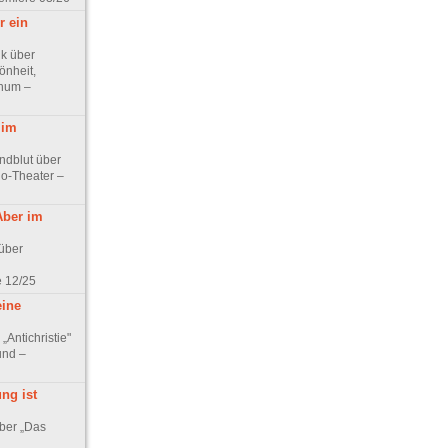
r ein
ik über
önheit,
chum –
 im
ndblut über
lo-Theater –
Aber im
 über
e 12/25
eine
„Antichristie"
und –
ng ist
über „Das