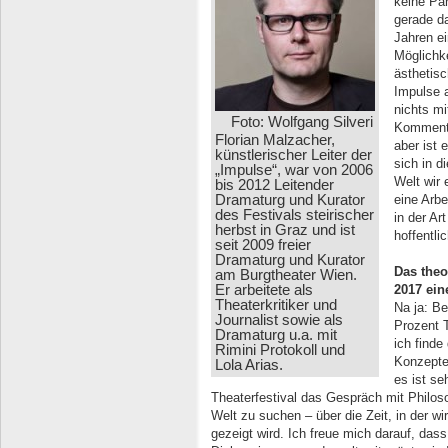
keine Pan
gerade da
Jahren ei
Möglichke
ästhetisc
Impulse 
nichts m
Foto: Wolfgang Silveri
Kommenta
Florian Malzacher,
aber ist 
künstlerischer Leiter der
sich in d
„Impulse“, war von 2006
Welt wir
bis 2012 Leitender
Dramaturg und Kurator
eine Arbe
des Festivals steirischer
in der Ar
herbst in Graz und ist
hoffentl
seit 2009 freier
Dramaturg und Kurator
Das theo
am Burgtheater Wien.
Er arbeitete als
2017 ein
Theaterkritiker und
Na ja: Be
Journalist sowie als
Prozent 
Dramaturg u.a. mit
ich finde
Rimini Protokoll und
Konzepten
Lola Arias.
es ist se
Theaterfestival das Gespräch mit Philoso
Welt zu suchen – über die Zeit, in der wi
gezeigt wird. Ich freue mich darauf, dass