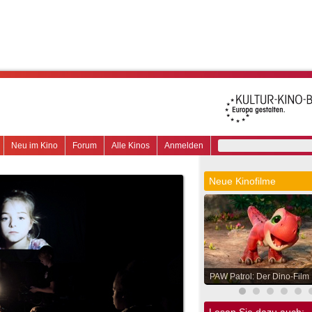
Neu im Kino
Forum
Alle Kinos
Anmelden
Neue Kinofilme
PAW Patrol: Der Dino-Film
Lesen Sie dazu auch: