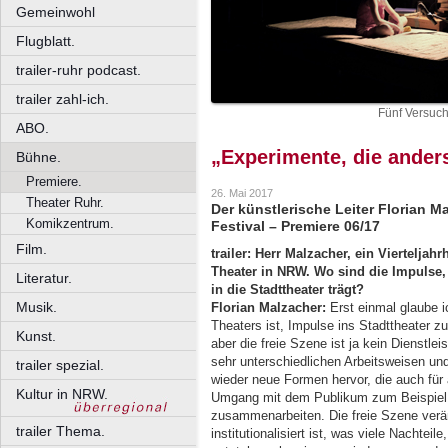
Gemeinwohl
Flugblatt.
trailer-ruhr podcast.
trailer zahl-ich.
Fünf Versuc
ABO.
„Experimente, die ander
Bühne.
Premiere.
26. Mai 2017
Theater Ruhr.
Der künstlerische Leiter Florian M
Komikzentrum.
Festival – Premiere 06/17
Film.
trailer: Herr Malzacher, e
in Vierteljah
Theater in NRW. Wo sind die Impulse, 
Literatur.
in die Stadttheater trägt?
Musik.
Florian Malzacher:
Erst einmal glaube i
Theaters ist, Impulse ins Stadttheater zu 
Kunst.
aber die freie Szene ist ja kein Dienstleis
sehr unterschiedlichen Arbeitsweisen un
trailer spezial.
wieder neue Formen hervor, die auch für 
Kultur in NRW.
Umgang mit dem Publikum zum Beispiel o
zusammenarbeiten. Die freie Szene verän
trailer Thema.
institutionalisiert ist, was viele Nachtei