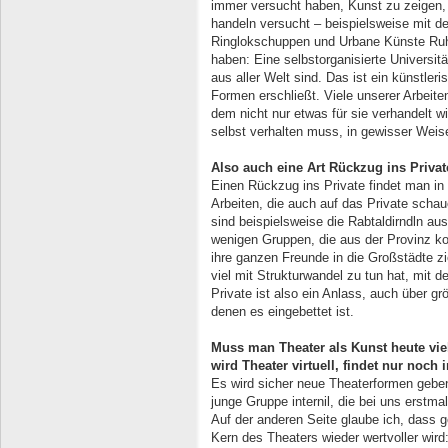
immer versucht haben, Kunst zu zeigen, d
handeln versucht – beispielsweise mit de
Ringlokschuppen und Urbane Künste Ruhr
haben: Eine selbstorganisierte Universit
aus aller Welt sind. Das ist ein künstle
Formen erschließt. Viele unserer Arbeite
dem nicht nur etwas für sie verhandelt 
selbst verhalten muss, in gewisser Weis
Also auch eine Art Rückzug ins Priva
Einen Rückzug ins Private findet man in
Arbeiten, die auch auf das Private schau
sind beispielsweise die Rabtaldirndln aus
wenigen Gruppen, die aus der Provinz k
ihre ganzen Freunde in die Großstädte zi
viel mit Strukturwandel zu tun hat, mit 
Private ist also ein Anlass, auch über
denen es eingebettet ist.
Muss man Theater als Kunst heute viel
wird Theater virtuell, findet nur noch i
Es wird sicher neue Theaterformen geben
junge Gruppe internil, die bei uns erstma
Auf der anderen Seite glaube ich, dass g
Kern des Theaters wieder wertvoller w