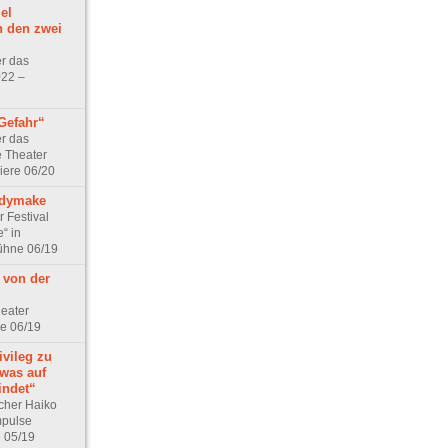
el
n den zwei
er das
022 –
 Gefahr“
er das
e Theater
iere 06/20
adymake
 Festival
e“ in
ühne 06/19
 von der
eater
ne 06/19
ivileg zu
 was auf
indet“
cher Haiko
mpulse
e 05/19