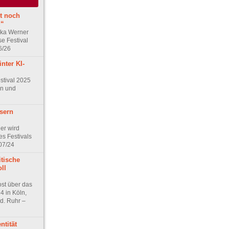
st noch
g“
ska Werner
e Festival
6/26
nter KI-
stival 2025
ln und
ssern
er wird
es Festivals
07/24
itische
oll
ost über das
4 in Köln,
d. Ruhr –
ntität