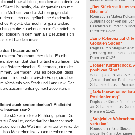
ie nicht nur abbildet, sondern auch direkt zu
„Das Stück stellt uns vo
r Silent University, die wir gemeinsam mit
Dilemma“
 in Mülheim vor drei Jahren gegründet
Regisseurin Mateja Koležn
ät, deren Lehrende geflüchtete Akademiker
„Catarina oder Von der Sch
risches Projekt, das nochmal ganz andere
Faschisten zu töten“ in Bo
n bringen die Zuschauer in ein Gespräch, in
Premiere 02/26
wird, sondern in dem man als Besucher sich
„Eine Referenz auf Orte
e selbst handeln muss.
Globalen Süden“
Regisseur:in Marguerite Wi
te des Theaterraums?
„Der Berg“ am Essener Gril
 unserem Programm eher nicht. Es gibt
Premiere 01/26
en, aber um dort das Politische zu finden: Da
„Totaler Kulturschock. 
 der österreichischen Steiermark, eine der
positiven Sinn“
ommen. Sie fragen, was es bedeutet, dass
Schauspielerin Nina Steils
ehen. Eine erstmal private Frage, die aber
„Amsterdam“ am Bochumer
dem Verhältnis von Stadt und Land usw. Das
Schauspielhaus – Premier
 größere Zusammenhänge nachzudenken, in
„Jede Inszenierung ist 
Positionierung“
Regisseur Kieran Joel über 
leicht auch anders denken? Vielleicht
am Schauspielhaus Dortm
m Internet statt?
Premiere 11/25
, die stärker in diese Richtung gehen. Die
„Subjektive Wahrnehmu
ls zu Gast ist, denkt darüber intensiv nach.
verboten“
erade wenn die Welt immer virtueller wird, der
Regisseurin Jette Steckel 
ird: dass Menschen live zusammenkommen
große Heft“ am Bochumer