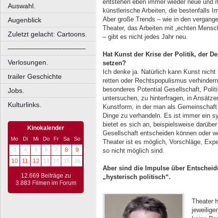
entstehen eben immer wieder neue und 
Auswahl.
künstlerische Arbeiten, die bestenfalls
Aber große Trends – wie in den vergange
Augenblick
Theater, das Arbeiten mit „echten Mensc
Zuletzt gelacht: Cartoons.
– gibt es nicht jedes Jahr neu.
––––––––––––––––––––
Hat Kunst der Krise der Politik, der 
Verlosungen.
setzen?
Ich denke ja. Natürlich kann Kunst nicht
trailer Geschichte
retten oder Rechtspopulismus verhindern
besonderes Potential Gesellschaft, Poli
Jobs.
untersuchen, zu hinterfragen, in Ansätze
Kulturlinks.
Kunstform, in der man als Gemeinscha
Dinge zu verhandeln. Es ist immer ein s
bietet es sich an, beispielsweise darübe
Kinokalender
Gesellschaft entscheiden können oder wo
Mo
Di
Mi
Do
Fr
Sa
So
Theater ist es möglich, Vorschläge, Ex
3
4
5
6
7
8
9
so nicht möglich sind.
10
11
12
13
14
15
16
Aber sind die Impulse über Entschei
12.669 Beiträge zu
„hysterisch politisch“.
3.883 Filmen im Forum
Theater h
jeweilige