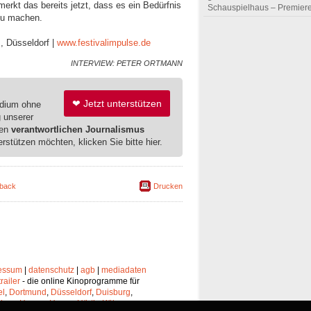
kt das bereits jetzt, dass es ein Bedürfnis
Schauspielhaus – Premier
 zu machen.
m, Düsseldorf |
www.festivalimpulse.de
INTERVIEW: PETER ORTMANN
❤ Jetzt unterstützen
edium ohne
g unserer
ren
verantwortlichen Journalismus
erstützen möchten, klicken Sie bitte hier.
back
Drucken
essum
|
datenschutz
|
agb
|
mediadaten
trailer
- die online Kinoprogramme für
el
,
Dortmund
,
Düsseldorf
,
Duisburg
,
chen
,
Hagen
,
Herne
,
Hürth
,
Köln
,