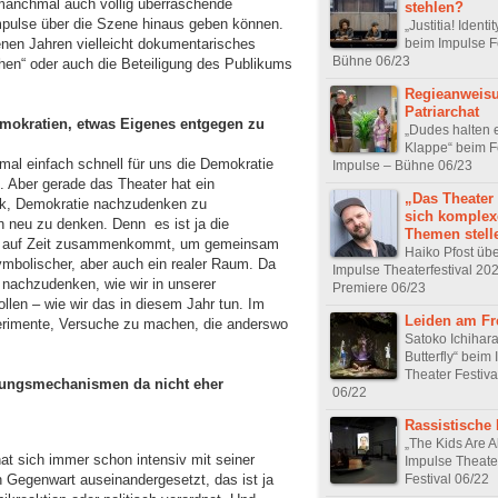
manchmal auch völlig überraschende
stehlen?
 Impulse über die Szene hinaus geben können.
„Justitia! Ident
beim Impulse Fe
nen Jahren vielleicht dokumentarisches
Bühne 06/23
hen“ oder auch die Beteiligung des Publikums
Regieanweisu
Patriarchat
Demokratien, etwas Eigenes entgegen zu
„Dudes halten e
Klappe“ beim F
 mal einfach schnell für uns die Demokratie
Impulse – Bühne 06/23
. Aber gerade das Theater hat ein
„Das Theater
tik, Demokratie nachzudenken zu
sich komplex
n neu zu denken. Denn es ist ja die
Themen stell
ft auf Zeit zusammenkommt, um gemeinsam
Haiko Pfost üb
ymbolischer, aber auch ein realer Raum. Da
Impulse Theaterfestival 20
r nachzudenken, wie wir in unserer
Premiere 06/23
llen – wie wir das in diesem Jahr tun. Im
Leiden am Fr
perimente, Versuche zu machen, die anderswo
Satoko Ichiha
Butterfly“ beim
Theater Festiva
dungsmechanismen da nicht eher
06/22
Rassistische 
„The Kids Are A
at sich immer schon intensiv mit seiner
Impulse Theater
n Gegenwart auseinandergesetzt, das ist ja
Festival 06/22