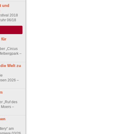
t und
n
stival 2018
Ruhr 06/18
 für
ber „Circus
felbergpark –
 die Welt zu
ie
usen 2026 –
em
er „Ruf des
 Moers –
nen
ttery“ am
remiere 03/26