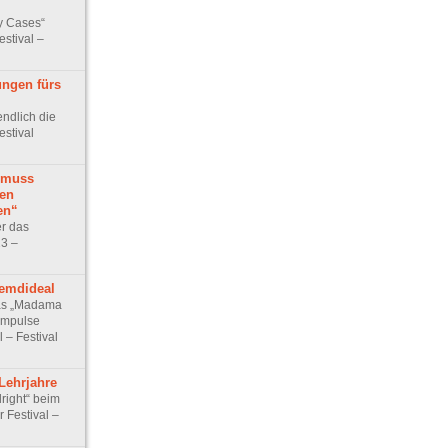
ity Cases“
stival –
ngen fürs
ndlich die
estival
 muss
en
en“
er das
23 –
emdideal
ras „Madama
 Impulse
l – Festival
Lehrjahre
lright“ beim
 Festival –