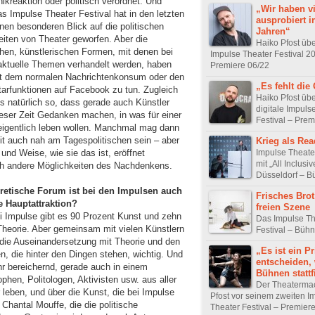
ikreaktion oder politisch verordnet. Und
„Wir haben vi
s Impulse Theater Festival hat in den letzten
ausprobiert i
nen besonderen Blick auf die politischen
Jahren“
iten von Theater geworfen. Aber die
Haiko Pfost üb
hen, künstlerischen Formen, mit denen bei
Impulse Theater Festival 2
aktuelle Themen verhandelt werden, haben
Premiere 06/22
it dem normalen Nachrichtenkonsum oder den
„Es fehlt die
rfunktionen auf Facebook zu tun. Zugleich
Haiko Pfost üb
es natürlich so, dass gerade auch Künstler
digitale Impuls
ieser Zeit Gedanken machen, in was für einer
Festival – Prem
 eigentlich leben wollen. Manchmal mag dann
it auch nah am Tagespolitischen sein – aber
Krieg als Re
t und Weise, wie sie das ist, eröffnet
Impulse Theater
mit „All Inclusiv
ich andere Möglichkeiten des Nachdenkens.
Düsseldorf – B
retische Forum ist bei den Impulsen auch
Frisches Brot
e Hauptattraktion?
freien Szene
i Impulse gibt es 90 Prozent Kunst und zehn
Das Impulse Th
Theorie. Aber gemeinsam mit vielen Künstlern
Festival – Büh
 die Auseinandersetzung mit Theorie und den
„Es ist ein Pr
, die hinter den Dingen stehen, wichtig. Und
entscheiden,
hr bereichernd, gerade auch in einem
Bühnen stattf
phen, Politologen, Aktivisten usw. aus aller
Der Theaterma
r leben, und über die Kunst, die bei Impulse
Pfost vor seinem zweiten I
 Chantal Mouffe, die die politische
Theater Festival – Premier