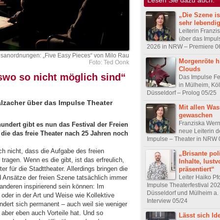
„Die Szene i
sehr lebendi
Leiterin Franzi
über das Impuls
2026 in NRW – Premiere 0
hsanordnungen: „Five Easy Pieces“ von Milo Rau
Morgenröte hi
Foto: Ted Oonk
Clouds
swo so nicht möglich sind“
Das Impulse Fe
in Mülheim, Kö
Düsseldorf – Prolog 05/25
alzacher über das Impulse Theater
Mit allen Wa
gewaschen
Franziska Wern
rhundert gibt es nun
das Festival der Freien
neue Leiterin d
die das freie Theater nach 25 Jahren noch
Impulse – Theater in NRW 
ch nicht, dass die Aufgabe des freien
„Brisante pol
tragen. Wenn es die gibt, ist das erfreulich,
Inhalte, lustv
ter für die Stadttheater. Allerdings bringen die
präsentiert“
Leiter Haiko Pf
d Ansätze der freien Szene tatsächlich immer
Impulse Theaterfestival 202
anderen inspirierend sein können: Im
Düsseldorf und Mülheim a. 
der in der Art und Weise wie Kollektive
Interview 05/24
dert sich permanent – auch weil sie weniger
le, aber eben auch Vorteile hat. Und so
Lässt sich Ide