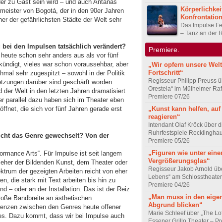
der zu Gast sein wird – und auch Antanas
Körperlichkei
meister von Bogotá, der in den 90er Jahren
Konfrontatio
ner der gefährlichsten Städte der Welt sehr
Das Impulse Fe
– Tanz an der 
 bei den Impulsen tatsächlich verändert?
Premiere.
 heute schon sehr anders aus als vor fünf
kündigt, vieles war schon voraussehbar, aber
„Wir opfern unsere Welt
Fortschritt“
mal sehr zugespitzt – sowohl in der Politik
Regisseur Philipp Preuss ü
etzungen darüber sind geschärft worden.
Oresteia“ im Mülheimer Raf
d der Welt in den letzten Jahren dramatisiert
Premiere 07/26
ber parallel dazu haben sich im Theater eben
ffnet, die sich vor fünf Jahren gerade erst
„Kunst kann helfen, auf
reagieren“
Intendant Olaf Kröck über d
Ruhrfestspiele Recklingha
icht das Genre gewechselt? Von der
Premiere 05/26
„Figuren wie unter ein
ormance Arts“. Für Impulse ist seit langem
Vergrößerungsglas“
t eher der Bildenden Kunst, dem Theater oder
Regisseur Jakob Arnold üb
rum der gezeigten Arbeiten reicht von eher
Lebens“ am Schlosstheater
n, die stark mit Text arbeiten bis hin zu
Premiere 04/26
d – oder an der Installation. Das ist der Reiz
„Man muss in den eige
große Bandbreite an ästhetischen
Abgrund blicken“
Grenzen zwischen den Genres heute offener
Marie Schleef über „The Lo
eues. Dazu kommt, dass wir bei Impulse auch
Essener Grillo Theater – P