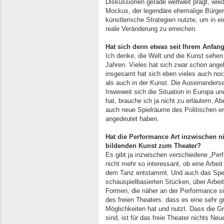
Diskussionen gerade weltweit prägt, wie
Mockus, der legendäre ehemalige Bürger
künstlerische Strategien nutzte, um in ei
reale Veränderung zu erreichen.
Hat sich denn etwas seit Ihrem Anfang
Ich denke, die Welt und die Kunst sehen
Jahren. Vieles hat sich zwar schon ange
insgesamt hat sich eben vieles auch noch
als auch in der Kunst. Die Auseinanders
Inwieweit sich die Situation in Europa un
hat, brauche ich ja nicht zu erläutern. A
auch neue Spielräume des Politischen erö
angedeutet haben.
Hat die Performance Art inzwischen n
bildenden Kunst zum Theater?
Es gibt ja inzwischen verschiedene „Perf
nicht mehr so interessant, ob eine Arbei
dem Tanz entstammt. Und auch das Spekt
schauspielbasierten Stücken, über Arbeite
Formen, die näher an der Performance sin
des freien Theaters: dass es eine sehr 
Möglichkeiten hat und nutzt. Dass die 
sind, ist für das freie Theater nichts N