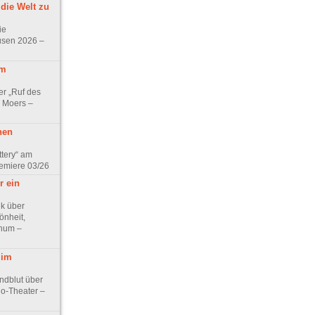
 die Welt zu
ie
usen 2026 –
em
er „Ruf des
 Moers –
nen
ttery“ am
remiere 03/26
r ein
ik über
önheit,
chum –
 im
ndblut über
lo-Theater –