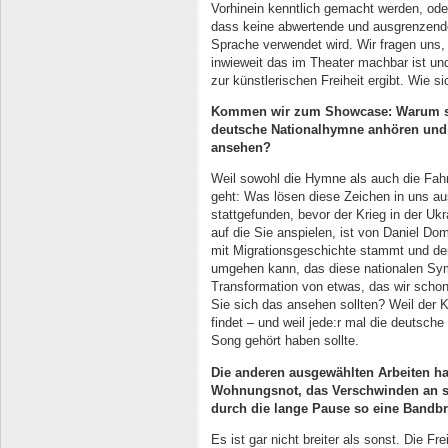
Vorhinein kenntlich gemacht werden, ode
dass keine abwertende und ausgrenzend
Sprache verwendet wird. Wir fragen uns,
inwieweit das im Theater machbar ist u
zur künstlerischen Freiheit ergibt. Wie 
Kommen wir zum Showcase: Warum soll
deutsche Nationalhymne anhören und
ansehen?
Weil sowohl die Hymne als auch die Fahn
geht: Was lösen diese Zeichen in uns 
stattgefunden, bevor der Krieg in der Ukr
auf die Sie anspielen, ist von Daniel Dom
mit Migrationsgeschichte stammt und der
umgehen kann, das diese nationalen Sy
Transformation von etwas, das wir sch
Sie sich das ansehen sollten? Weil der K
findet – und weil jede:r mal die deutsc
Song gehört haben sollte.
Die anderen ausgewählten Arbeiten ha
Wohnungsnot, das Verschwinden an si
durch die lange Pause so eine Bandbr
Es ist gar nicht breiter als sonst. Die F