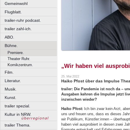
Gemeinwohl
Flugblatt.
trailer-ruhr podcast.
trailer zahl-ich.
ABO.
Bühne.
Premiere.
Theater Ruhr.
Komikzentrum.
„Wir haben viel ausprobi
Film.
25. Mai 2022
Literatur.
Haiko Pfost über das Impulse Theat
Musik.
trailer: Die Pandemie ist noch da – u
Ausgaben kehren die Impulse jetzt liv
Kunst.
inzwischen wieder?
trailer spezial.
Haiko Pfost:
Ich bin zwar kein Arzt, aber
uns und freuen uns, dass es dieses Jahr
Kultur in NRW.
wir Publikum, Künstler:innen – überha
haben viel ausprobiert in diesen zwei J
trailer Thema.
Formate entwickelt und Erfahrungen ges