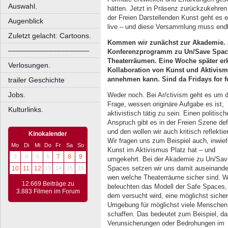
Auswahl.
hätten. Jetzt in Präsenz zurückzukehren 
der Freien Darstellenden Kunst geht es
Augenblick
live – und diese Versammlung muss endli
Zuletzt gelacht: Cartoons.
Kommen wir zunächst zur Akademie. 
––––––––––––––––––––
Konferenzprogramm zu Un/Save Space
Theaterräumen. Eine Woche später er
Verlosungen.
Kollaboration von Kunst und Aktivism
annehmen kann. Sind da Fridays for 
trailer Geschichte
Jobs.
Weder noch. Bei Ar/ctivism geht es um d
Frage, wessen originäre Aufgabe es ist,
Kulturlinks.
aktivistisch tätig zu sein. Einen politisch
Anspruch gibt es in der Freien Szene defi
und den wollen wir auch kritisch reflektie
Kinokalender
Wir fragen uns zum Beispiel auch, inwief
Mo
Di
Mi
Do
Fr
Sa
So
Kunst im Aktivismus Platz hat – und
3
4
5
6
7
8
9
umgekehrt. Bei der Akademie zu Un/Sav
Spaces setzen wir uns damit auseinander
10
11
12
13
14
15
16
wen welche Theaterräume sicher sind. W
12.669 Beiträge zu
beleuchten das Modell der Safe Spaces,
3.883 Filmen im Forum
dem versucht wird, eine möglichst siche
Umgebung für möglichst viele Menschen
schaffen. Das bedeutet zum Beispiel, d
Verunsicherungen oder Bedrohungen im