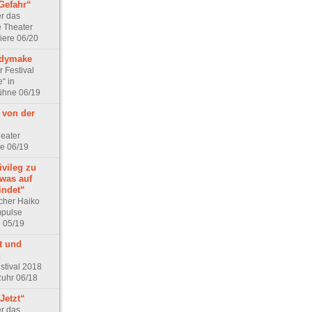
 Gefahr“
er das
e Theater
iere 06/20
adymake
 Festival
e“ in
ühne 06/19
 von der
eater
ne 06/19
ivileg zu
 was auf
indet“
cher Haiko
mpulse
e 05/19
t und
n
stival 2018
Ruhr 06/18
Jetzt“
er das