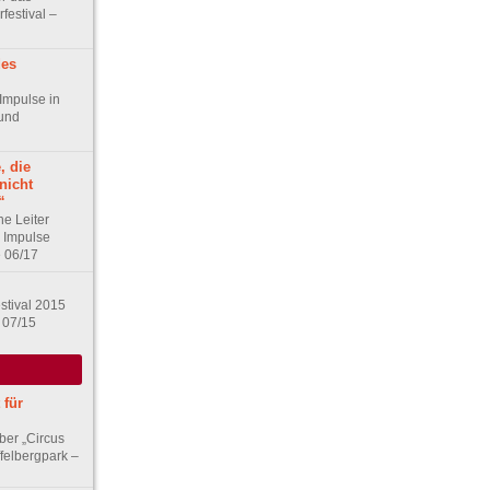
festival –
des
 Impulse in
und
, die
nicht
“
he Leiter
s Impulse
e 06/17
stival 2015
 07/15
 für
ber „Circus
felbergpark –