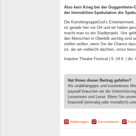
Also kein Krieg bei der Guggenheim-Ge
der Immobilien-Spekulation die Speku
Die KünstlergruppeGod‘s Entertainment, d
ist gerade hier vor Ort und wir haben ge
macht man so ein Stadtprojekt. Uns geh
den Menschen in Oberbilk wichtig sind u
stellen wollen, wenn Sie die Chance da
ist, als wir vielleicht dachten, umso be
Impulse Theater Festival | 9.-19.6. | div
Hat Ihnen dieser Beitrag gefallen?
Als unabhängiges und kostenloses M
paywall brauchen wir die Unterstützun
Leserinnen und Leser. Wenn Sie unse
finanziell (einmalig oder monatlich) unt
Weitersagen
Kommentieren
Feed