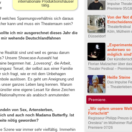
internationale Produktionshäuser
r
Impulse Theater
tätig.
e
Premiere 05/18
Von der Not 
nd welches Spannungsverhältnis sich daraus
Entscheidens
sicher kann und muss ein Theaterraum sein?
Theaterfestival
Köln, Mülheim 
te ich mir ausgerechnet dieses Jahr die
Düsseldorf
 mir wehende Deutschlandfahnen
„Experimente
anderswo so 
e Realität sind und weil es genau darum
möglich sind
aus? Unsere Showcase-Auswahl hat
Der künstlerisc
aine begonnen hat. „Lovesong“, die Arbeit,
Florian Malzacher über da
inguez Teruel, der selbst aus einer Familie
Theater Festival – Premier
 sich fragt, wie er mit dem Unbehagen
Heiße Steine
mbole auslösen. Es geht um Aneignung und
Das Impulse Fe
on unser ganzes Leben lang kennen. Warum
– Theaterleben
ünstler eine eigene Lesart für diese Zeichen
he Nationalhymne als arabisch anmutenden
Premiere.
„Wir opfern unsere Welt
ndeln von Sex, Artensterben,
Fortschritt“
ch und auch noch Madama Butterfly. Ist
Regisseur Philipp Preuss ü
eite nötig geworden?
Oresteia“ im Mülheimer Raf
Premiere 07/26
reie Szene war immer sehr vielfältig. Immerhin