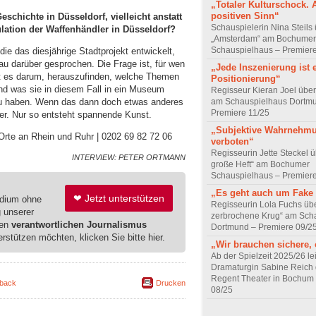
„Totaler Kulturschock. 
positiven Sinn“
schichte in Düsseldorf, vielleicht anstatt
Schauspielerin Nina Steils
lation der Waffenhändler in Düsseldorf?
„Amsterdam“ am Bochumer
Schauspielhaus – Premier
ie das diesjährige Stadtprojekt entwickelt,
nau darüber gesprochen. Die Frage ist, für wen
„Jede Inszenierung ist 
t es darum, herauszufinden, welche Themen
Positionierung“
nd was sie in diesem Fall in ein Museum
Regisseur Kieran Joel über 
zu haben. Wenn das dann doch etwas anderes
am Schauspielhaus Dortm
Premiere 11/25
sser. Nur so entsteht spannende Kunst.
„Subjektive Wahrnehmu
. Orte an Rhein und Ruhr | 0202 69 82 72 06
verboten“
Regisseurin Jette Steckel 
INTERVIEW: PETER ORTMANN
große Heft“ am Bochumer
Schauspielhaus – Premier
„Es geht auch um Fake
❤ Jetzt unterstützen
edium ohne
Regisseurin Lola Fuchs üb
g unserer
zerbrochene Krug“ am Sch
ren
verantwortlichen Journalismus
Dortmund – Premiere 09/2
erstützen möchten, klicken Sie bitte hier.
„Wir brauchen sichere, 
Ab der Spielzeit 2025/26 lei
Dramaturgin Sabine Reich 
Regent Theater in Bochum
back
Drucken
08/25