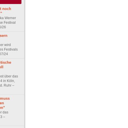
st noch
g“
ska Werner
e Festival
6/26
ssern
er wird
es Festivals
07/24
itische
oll
ost über das
4 in Köln,
d. Ruhr –
 muss
en
en“
er das
23 –