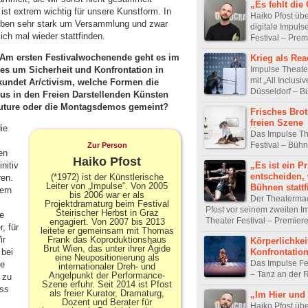
„Es fehlt die
ist extrem wichtig für unsere Kunstform. In
Haiko Pfost üb
 eben sehr stark um Versammlung und zwar
digitale Impuls
ch mal wieder stattfinden.
Festival – Prem
Am ersten Festivalwochenende geht es im
Krieg als Re
Impulse Theater
s um Sicherheit und Konfrontation in
mit „All Inclusiv
kundet Ar/ctivism, welche Formen die
Düsseldorf – B
us in den Freien Darstellenden Künsten
future oder die Montagsdemos gemeint?
Frisches Brot
freien Szene
ie
Das Impulse Th
Festival – Büh
Zur Person
en
Haiko Pfost
„Es ist ein Pr
nitiv
entscheiden,
(*1972) ist der Künstlerische
ren.
Leiter von „Impulse“. Von 2005
Bühnen stattf
ern
bis 2006 war er als
Der Theaterma
Projektdramaturg beim Festival
Pfost vor seinem zweiten I
Steirischer Herbst in Graz
e
Theater Festival – Premier
engagiert. Von 2007 bis 2013
, für
leitete er gemeinsam mit Thomas
ir
Frank das Koproduktionshaus
Körperlichkei
Brut Wien, das unter ihrer Ägide
Konfrontatio
 bei
eine Neupositionierung als
Das Impulse Fe
re
internationaler Dreh- und
– Tanz an der 
Angelpunkt der Performance-
 zu
Szene erfuhr. Seit 2014 ist Pfost
ass
als freier Kurator, Dramaturg,
„Im Hier und 
Dozent und Berater für
Haiko Pfost üb