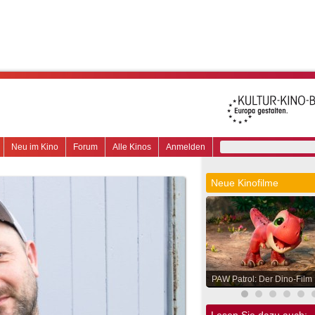
Neu im Kino
Forum
Alle Kinos
Anmelden
Neue Kinofilme
PAW Patrol: Der Dino-Film
Lesen Sie dazu auch: