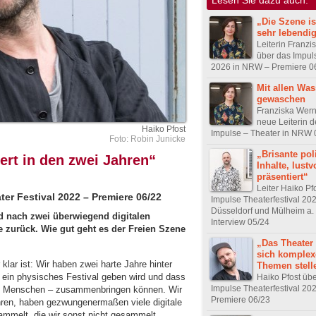
„Die Szene i
sehr lebendi
Leiterin Franzi
über das Impuls
2026 in NRW – Premiere 0
Mit allen Wa
gewaschen
Franziska Wern
neue Leiterin d
Haiko Pfost
Impulse – Theater in NRW 
Foto: Robin Junicke
„Brisante pol
ert in den zwei Jahren“
Inhalte, lustv
präsentiert“
Leiter Haiko Pf
er Festival 2022 – Premiere 06/22
Impulse Theaterfestival 202
Düsseldorf und Mülheim a. 
nd nach zwei überwiegend digitalen
Interview 05/24
e zurück. Wie gut geht es der Freien Szene
„Das Theater
sich komplex
 klar ist: Wir haben zwei harte Jahre hinter
Themen stell
 ein physisches Festival geben wird und dass
Haiko Pfost üb
Impulse Theaterfestival 20
upt Menschen – zusammenbringen können. Wir
Premiere 06/23
ahren, haben gezwungenermaßen viele digitale
ammelt, die wir sonst nicht gesammelt