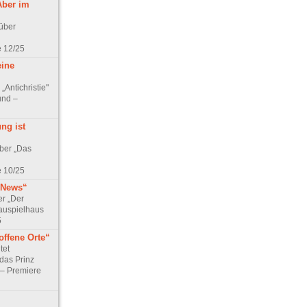
Aber im
 über
e 12/25
eine
„Antichristie"
und –
ng ist
über „Das
e 10/25
 News“
er „Der
auspielhaus
5
offene Orte“
tet
das Prinz
 – Premiere