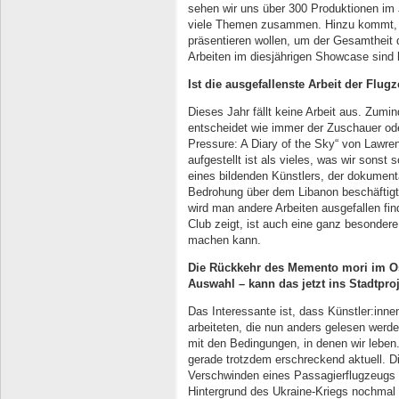
sehen wir uns über 300 Produktionen i
viele Themen zusammen. Hinzu kommt, d
präsentieren wollen, um der Gesamtheit 
Arbeiten im diesjährigen Showcase sind 
Ist die ausgefallenste Arbeit der Flug
Dieses Jahr fällt keine Arbeit aus. Zumin
entscheidet wie immer der Zuschauer oder
Pressure: A Diary of the Sky“ von Lawr
aufgestellt ist als vieles, was wir sonst
eines bildenden Künstlers, der dokumenta
Bedrohung über dem Libanon beschäftig
wird man andere Arbeiten ausgefallen fin
Club zeigt, ist auch eine ganz besondere 
machen kann.
Die Rückkehr des Memento mori im Ost
Auswahl – kann das jetzt ins Stadtproj
Das Interessante ist, dass Künstler:inn
arbeiteten, die nun anders gelesen werde
mit den Bedingungen, in denen wir lebe
gerade trotzdem erschreckend aktuell. Di
Verschwinden eines Passagierflugzeugs i
Hintergrund des Ukraine-Kriegs nochmal 