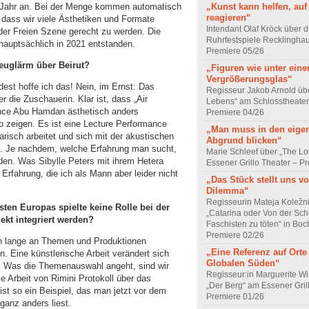
m Jahr an. Bei der Menge kommen automatisch
„Kunst kann helfen, auf
reagieren“
ass wir viele Ästhetiken und Formate
Intendant Olaf Kröck über d
der Freien Szene gerecht zu werden. Die
Ruhrfestspiele Recklingha
hauptsächlich in 2021 entstanden.
Premiere 05/26
zeuglärm über Beirut?
„Figuren wie unter ein
Vergrößerungsglas“
dest hoffe ich das! Nein, im Ernst: Das
Regisseur Jakob Arnold üb
 die Zuschauerin. Klar ist, dass „Air
Lebens“ am Schlosstheater
ence Abu Hamdan ästhetisch anders
Premiere 04/26
 so zeigen. Es ist eine Lecture Performance
„Man muss in den eige
risch arbeitet und sich mit der akustischen
Abgrund blicken“
t. Je nachdem, welche Erfahrung man sucht,
Marie Schleef über „The Lo
den. Was Sibylle Peters mit ihrem Hetera
Essener Grillo Theater – P
Erfahrung, die ich als Mann aber leider nicht
„Das Stück stellt uns vo
Dilemma“
Regisseurin Mateja Koležn
en Europas spielte keine Rolle bei der
„Catarina oder Von der Sch
ekt integriert werden?
Faschisten zu töten“ in Bo
Premiere 02/26
en lange an Themen und Produktionen
„Eine Referenz auf Orte
n. Eine künstlerische Arbeit verändert sich
Globalen Süden“
n. Was die Themenauswahl angeht, sind wir
Regisseur:in Marguerite Wi
e Arbeit von Rimini Protokoll über das
„Der Berg“ am Essener Gril
st so ein Beispiel, das man jetzt vor dem
Premiere 01/26
ganz anders liest.