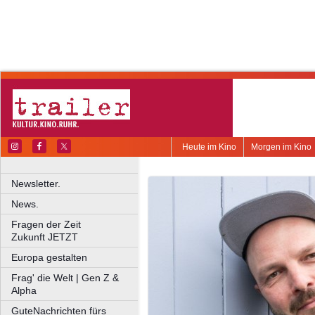
Heute im Kino
Morgen im Kino
Newsletter.
News.
Fragen der Zeit
Zukunft JETZT
Europa gestalten
Frag' die Welt | Gen Z &
Alpha
GuteNachrichten fürs