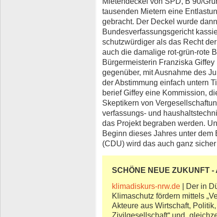
Mietendeckel von SPD, B’90/Grün
tausenden Mietern eine Entlastun
gebracht. Der Deckel wurde dan
Bundesverfassungsgericht kassiert
schutzwürdiger als das Recht de
auch die damalige rot-grün-rote B
Bürgermeisterin Franziska Giffey 
gegenüber, mit Ausnahme des Jun
der Abstimmung einfach untern Tis
berief Giffey eine Kommission, d
Skeptikern von Vergesellschaftun
verfassungs- und haushaltstech
das Projekt begraben werden. Unt
Beginn dieses Jahres unter dem 
(CDU) wird das auch ganz sicher
SCHÖNE NEUE ZUKUNFT - A
klimadiskurs-nrw.de
| Der in D
Klimaschutz fördern mittels „
Akteure aus Wirtschaft, Politi
Zivilgesellschaft“ und „gleichz