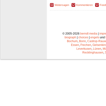
Weitersagen
Kommentieren
Feed
© 2005-2026
berndt media
|
impr
biograph
|
choices
|
engels
und
Bochum
,
Bonn
,
Castrop-Raux
Essen
,
Frechen
,
Gelsenkir
Leverkusen
,
Lünen
,
Mü
Recklinghausen
,