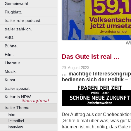
Gemeinwohl
Flugblatt.
trailer-ruhr podcast.
trailer zahl-ich.
ABO.
Wi
Bühne.
Film.
Das Gute ist real …
Literatur.
29. August 2023
Musik.
… mächtige Interessengrup
bedienen sich der Politik – T
Kunst.
trailer spezial.
Kultur in NRW.
trailer Thema.
Der Auftrag aus der Chefredaktio
Intro
„Schreib mal über was, was gut lä
Leitartikel
träumen ist nicht nötig, das Gute 
Interview