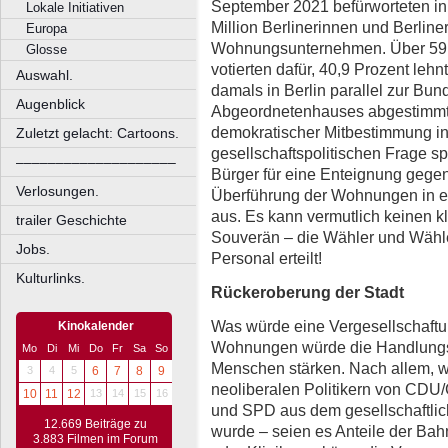
September 2021 befürworteten in
Lokale Initiativen
Million Berlinerinnen und Berline
Europa
Wohnungsunternehmen. Über 59,1
Glosse
votierten dafür, 40,9 Prozent le
Auswahl.
damals in Berlin parallel zur Bu
Augenblick
Abgeordnetenhauses abgestimmt 
demokratischer Mitbestimmung in 
Zuletzt gelacht: Cartoons.
gesellschaftspolitischen Frage s
––––––––––––––––––––
Bürger für eine Enteignung gege
Verlosungen.
Überführung der Wohnungen in ein
aus. Es kann vermutlich keinen k
trailer Geschichte
Souverän – die Wähler und Wähler
Jobs.
Personal erteilt!
Kulturlinks.
Rückeroberung der Stadt
Was würde eine Vergesellschaftu
Kinokalender
Wohnungen würde die Handlungsfä
Mo
Di
Mi
Do
Fr
Sa
So
Menschen stärken. Nach allem, w
3
4
5
6
7
8
9
neoliberalen Politikern von CDU
10
11
12
13
14
15
16
und SPD aus dem gesellschaftlich
12.669 Beiträge zu
wurde – seien es Anteile der Bah
3.883 Filmen im Forum