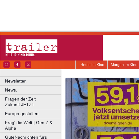
Heute im Kino
Morgen im Kino
Newsletter.
News.
Fragen der Zeit
Zukunft JETZT
Europa gestalten
Frag' die Welt | Gen Z &
Alpha
GuteNachrichten fürs