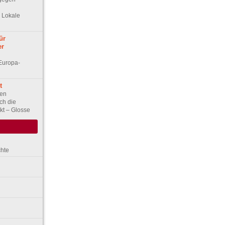
: Lokale
ür
er
Europa-
t
nen
ich die
kt – Glosse
chte