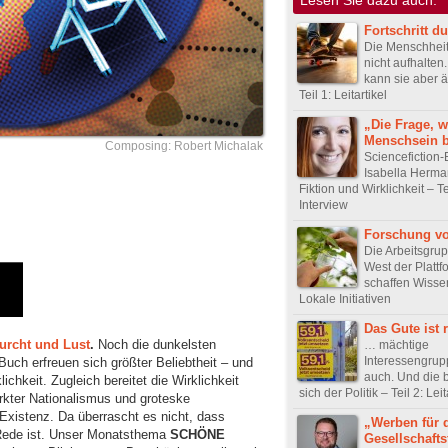
Fortschritt d
Die Menschheit 
nicht aufhalten
kann sie aber 
Teil 1: Leitartikel
„Die Frage, 
Menschsein b
Composing: Robert Michalak
Sciencefiction-
Isabella Herma
Fiktion und Wirklichkeit – Te
Interview
Forschung vo
Die Arbeitsgru
West der Plattf
schaffen Wissen
Lokale Initiativen
Das Gute ist 
Furcht und Lust
.
Noch die dunkelsten
… mächtige
Interessengrup
 Buch erfreuen sich größter Beliebtheit – und
auch. Und die 
ichkeit. Zugleich bereitet die Wirklichkeit
sich der Politik – Teil 2: Leit
rkter Nationalismus und groteske
 Existenz. Da überrascht es nicht, dass
„Werben für 
 Rede ist. Unser Monatsthema
SCHÖNE
Gesellschaft