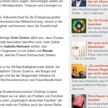
scheren Blick wagen. Beschönigen wollen wir
der wir überz
nach Wendepunkten, Chancen und Lösungen zu
Politologe Sve
über Veränderungen in der
Politik – Teil 2: Interview
er Volksentscheid für die Enteignung großer
Vor Ort Groß
emokratischer Mitbestimmung, setzen in der
bewirken
gtheit und betonen, dass die Gesellschaft
Der Verein Köl
und die Zivilges
Teil 2: Lokale Initiativen
litologe
Sven Grimm
dafür aus, dass Europa
andel besonders betroffen sind, mehr Gehör
Wir sind nich
tin
Isabella Hermann
erklärt, was
überfordert
er Gegenwart zu tun haben und
Renate
Die Gesellschaf
Klima- und Umw
ert, welcher Protest Klimaschutz fördern
– Teil 3: Leitartikel
„So uninform
er für UN-Nachhaltigkeitsziele eintritt, bei
können Regi
attform Citizen Science, wie Bürger und
gar nicht sei
n und bei der Wuppertaler Initiative für
Renate Heuric
 Rechtsextremismus und Frauenfeindlichkeit
Extinction Rebellion über P
gesellschaftlichen Wandel –
Interview
t Bundesfinanzminister Christian Lindner
Hinschauen 
hland sei vor allem ein Problem von Familien
handeln
a unter „ursprünglich deutschen Familien“ die
Die Wuppertaler 
mal mehr ein Politiker auch der ersten Reihe
engagiert sich