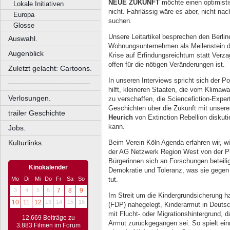
NEUE ZUKUNFT
möchte einen optimisti
Lokale Initiativen
nicht. Fahrlässig wäre es aber, nicht 
Europa
suchen.
Glosse
Unsere Leitartikel besprechen den Berlin
Auswahl.
Wohnungsunternehmen als Meilenstein d
Augenblick
Krise auf Erfindungsreichtum statt Verza
offen für die nötigen Veränderungen ist.
Zuletzt gelacht: Cartoons.
In unseren Interviews spricht sich der Po
––––––––––––––––––––
hilft, kleineren Staaten, die vom Klimaw
Verlosungen.
zu verschaffen, die Sciencefiction-Exper
Geschichten über die Zukunft mit unser
trailer Geschichte
Heurich
von Extinction Rebellion diskuti
kann.
Jobs.
Kulturlinks.
Beim Verein Köln Agenda erfahren wir, wie 
der AG Netzwerk Region West von der Pl
Bürgerinnen sich an Forschungen beteilige
Kinokalender
Demokratie und Toleranz, was sie gegen
Mo
Di
Mi
Do
Fr
Sa
So
tut.
3
4
5
6
7
8
9
Im Streit um die Kindergrundsicherung ha
10
11
12
13
14
15
16
(FDP) nahegelegt, Kinderarmut in Deutsc
mit Flucht- oder Migrationshintergrund, d
12.669 Beiträge zu
Armut zurückgegangen sei. So spielt ein
3.883 Filmen im Forum