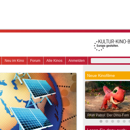
Neu im Kino
Forum
Alle Kinos
Anmelden
Neue Kinofilme
PAW Patrol: Der Dino-Film
Lesen Sie dazu auch: