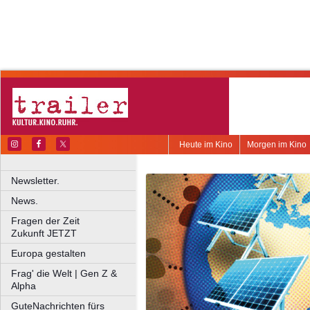
Heute im Kino
Morgen im Kino
Newsletter.
News.
Fragen der Zeit
Zukunft JETZT
Europa gestalten
Frag' die Welt | Gen Z &
Alpha
GuteNachrichten fürs