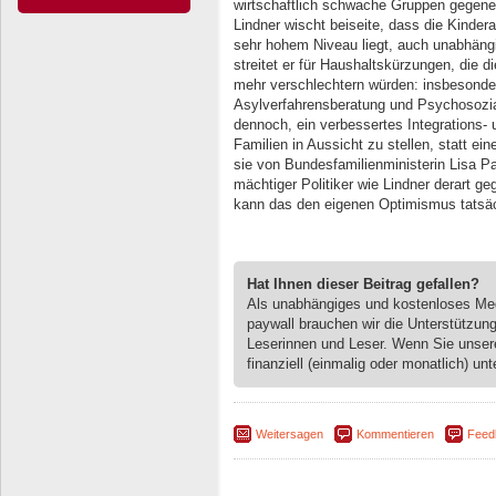
wirtschaftlich schwache Gruppen gegenei
Lindner wischt beiseite, dass die Kinder
sehr hohem Niveau liegt, auch unabhängig
streitet er für Haushaltskürzungen, die 
mehr verschlechtern würden: insbesonde
Asylverfahrensberatung und Psychosozial
dennoch, ein verbessertes Integrations- 
Familien in Aussicht zu stellen, statt e
sie von Bundesfamilienministerin Lisa Pa
mächtiger Politiker wie Lindner derart g
kann das den eigenen Optimismus tatsäch
Hat Ihnen dieser Beitrag gefallen?
Als unabhängiges und kostenloses M
paywall brauchen wir die Unterstützun
Leserinnen und Leser. Wenn Sie unse
finanziell (einmalig oder monatlich) unt
Weitersagen
Kommentieren
Feed