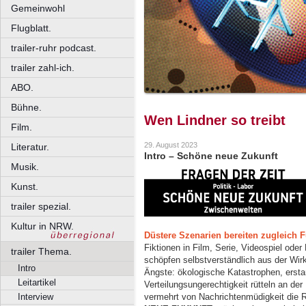
Gemeinwohl
Flugblatt.
trailer-ruhr podcast.
trailer zahl-ich.
ABO.
Bühne.
Wen Lindner so treibt
Film.
29. August 2023
Literatur.
Intro – Schöne neue Zukunft
Musik.
Kunst.
trailer spezial.
Kultur in NRW.
Düstere Szenarien bereiten zugleich 
Fiktionen in Film, Serie, Videospiel oder
trailer Thema.
schöpfen selbstverständlich aus der Wirkl
Intro
Ängste: ökologische Katastrophen, ersta
Leitartikel
Verteilungsungerechtigkeit rütteln an der
vermehrt von Nachrichtenmüdigkeit die
Interview