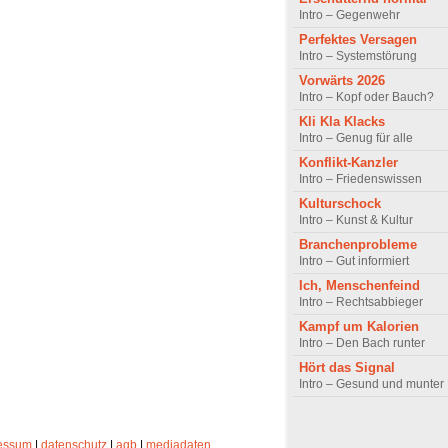
Intro – Gegenwehr
Perfektes Versagen
Intro – Systemstörung
Vorwärts 2026
Intro – Kopf oder Bauch?
Kli Kla Klacks
Intro – Genug für alle
Konflikt-Kanzler
Intro – Friedenswissen
Kulturschock
Intro – Kunst & Kultur
Branchenprobleme
Intro – Gut informiert
Ich, Menschenfeind
Intro – Rechtsabbieger
Kampf um Kalorien
Intro – Den Bach runter
Hört das Signal
Intro – Gesund und munter
essum
|
datenschutz
|
agb
|
mediadaten