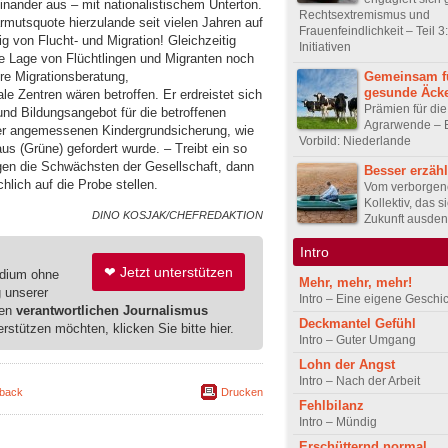
nander aus – mit nationalistischem Unterton.
Rechtsextremismus und
armutsquote hierzulande seit vielen Jahren auf
Frauenfeindlichkeit – Teil 3
 von Flucht- und Migration! Gleichzeitig
Initiativen
die Lage von Flüchtlingen und Migranten noch
Gemeinsam f
re Migrationsberatung,
gesunde Äck
e Zentren wären betroffen. Er erdreistet sich
Prämien für die
und Bildungsangebot für die betroffenen
Agrarwende – 
iner angemessenen Kindergrundsicherung, wie
Vorbild: Niederlande
us (Grüne) gefordert wurde. – Treibt ein so
egen die Schwächsten der Gesellschaft, dann
Besser erzähl
lich auf die Probe stellen.
Vom verborge
Kollektiv, das s
DINO KOSJAK/CHEFREDAKTION
Zukunft ausden
Intro
❤ Jetzt unterstützen
edium ohne
Mehr, mehr, mehr!
g unserer
Intro – Eine eigene Geschi
ren
verantwortlichen Journalismus
Deckmantel Gefühl
erstützen möchten, klicken Sie bitte hier.
Intro – Guter Umgang
Lohn der Angst
Intro – Nach der Arbeit
back
Drucken
Fehlbilanz
Intro – Mündig
Erschütternd normal