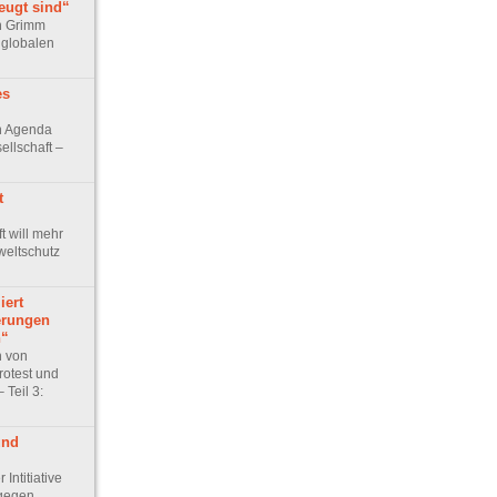
eugt sind“
n Grimm
 globalen
es
n Agenda
ellschaft –
t
t will mehr
eltschutz
iert
erungen
n“
h von
rotest und
 Teil 3:
und
Intitiative
 gegen