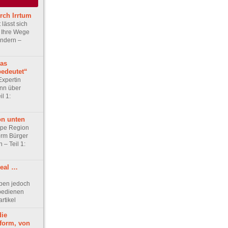
urch Irrtum
lässt sich
. Ihre Wege
ändern –
was
edeutet“
Expertin
nn über
il 1:
n unten
ppe Region
orm Bürger
 – Teil 1:
real …
pen jedoch
bedienen
artikel
die
sform, von