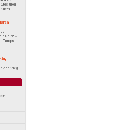
 Steg über
isiken
durch
nds
tur ein NS-
– Europa-
,
te,
d der Krieg
chte