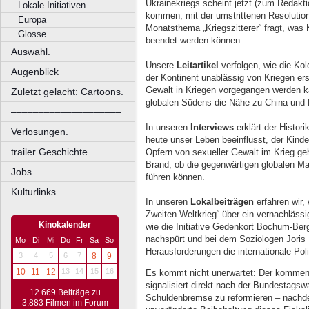
Ukrainekriegs scheint jetzt (zum Redak
Lokale Initiativen
kommen, mit der umstrittenen Resolutio
Europa
Monatsthema „Kriegszitterer“ fragt, was 
Glosse
beendet werden können.
Auswahl.
Unsere
Leitartikel
verfolgen, wie die Kol
Augenblick
der Kontinent unablässig von Kriegen ers
Gewalt in Kriegen vorgegangen werden 
Zuletzt gelacht: Cartoons.
globalen Südens die Nähe zu China und
––––––––––––––––––––
In unseren
Interviews
erklärt der Histor
Verlosungen.
heute unser Leben beeinflusst, der Kinde
trailer Geschichte
Opfern von sexueller Gewalt im Krieg geh
Brand, ob die gegenwärtigen globalen M
Jobs.
führen können.
Kulturlinks.
In unseren
Lokalbeiträgen
erfahren wir, 
Zweiten Weltkrieg“ über ein vernachlässi
Kinokalender
wie die Initiative Gedenkort Bochum-Be
nachspürt und bei dem Soziologen Joris 
Mo
Di
Mi
Do
Fr
Sa
So
Herausforderungen die internationale Poli
3
4
5
6
7
8
9
10
11
12
13
14
15
16
Es kommt nicht unerwartet: Der kommen
signalisiert direkt nach der Bundestagswa
12.669 Beiträge zu
Schuldenbremse zu reformieren – nachdem
3.883 Filmen im Forum