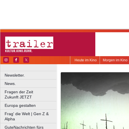
Heute im Kino
Morgen im Kino
Newsletter.
News.
Fragen der Zeit
Zukunft JETZT
Europa gestalten
Frag' die Welt | Gen Z &
Alpha
GuteNachrichten fürs