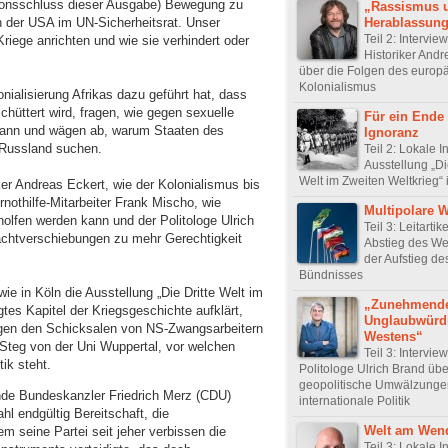
tionsschluss dieser Ausgabe) Bewegung zu
„Rassismus 
n der USA im UN-Sicherheitsrat. Unser
Herablassun
Teil 2: Intervie
Kriege anrichten und wie sie verhindert oder
Historiker Andr
über die Folgen des europ
Kolonialismus
onialisierung Afrikas dazu geführt hat, dass
chüttert wird, fragen, wie gegen sexuelle
Für ein Ende
kann und wägen ab, warum Staaten des
Ignoranz
 Russland suchen.
Teil 2: Lokale In
Ausstellung „Di
Welt im Zweiten Weltkrieg“
iker Andreas Eckert, wie der Kolonialismus bis
rnothilfe-Mitarbeiter Frank Mischo, wie
Multipolare W
olfen werden kann und der Politologe Ulrich
Teil 3: Leitartik
achtverschiebungen zu mehr Gerechtigkeit
Abstieg des We
der Aufstieg d
Bündnisses
wie in Köln die Ausstellung „Die Dritte Welt im
„Zunehmend
gtes Kapitel der Kriegsgeschichte aufklärt,
Unglaubwürdi
rgen den Schicksalen von NS-Zwangsarbeitern
Westens“
Steg von der Uni Wuppertal, vor welchen
Teil 3: Intervie
tik steht.
Politologe Ulrich Brand übe
geopolitische Umwälzunge
de Bundeskanzler Friedrich Merz (CDU)
internationale Politik
hl endgültig Bereitschaft, die
Welt am Wen
 seine Partei seit jeher verbissen die
Teil 3: Lokale In