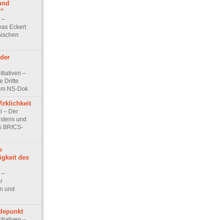
und
g“
w –
eas Eckert
äischen
 der
itiativen –
e Dritte
 im NS-Dok
irklichkeit
el – Der
stens und
es BRICS-
e
gkeit des
w –
r
n und
depunkt
itiativen –