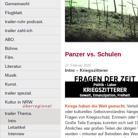
Gemeinwohl
Flugblatt.
trailer-ruhr podcast.
trailer zahl-ich.
ABO.
Bühne.
Panzer vs. Schulen
Film.
27. Februar 2025
Literatur.
Intro – Kriegszitterer
Musik.
Kunst.
trailer spezial.
Kultur in NRW.
Kriege haben die Welt gemacht.
Vertei
oder kulturelles Selbstverständnis häng
trailer Thema.
Fragen von Kriegsschuld, Erinnern oder 
Intro
Große Teile Europas konnten sich seit 194
Leitartikel
Ähnliches war großen Teilen der übrigen 
wurden – mitunter auf Betreiben des We
Interview