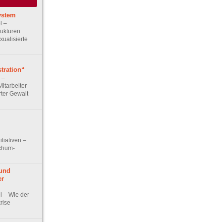
ystem
l –
rukturen
ualisierte
tration“
w –
Mitarbeiter
rter Gewalt
itiativen –
ochum-
und
er
el – Wie der
rise