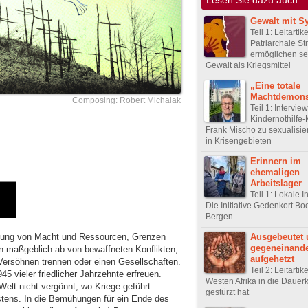
Gewalt mit S
Teil 1: Leitartike
Patriarchale St
ermöglichen sex
Gewalt als Kriegsmittel
„Eine totale
Machtdemons
Composing: Robert Michalak
Teil 1: Intervie
Kindernothilfe-
Frank Mischo zu sexualisie
in Krisengebieten
Erinnern im
ehemaligen
Arbeitslager
Teil 1: Lokale In
Die Initiative Gedenkort B
Bergen
lung von Macht und Ressourcen, Grenzen
Ausgebeutet 
gegeneinand
en maßgeblich ab von bewaffneten Konflikten,
aufgehetzt
Versöhnen trennen oder einen Gesellschaften.
Teil 2: Leitartik
5 vieler friedlicher Jahrzehnte erfreuen.
Westen Afrika in die Dauerk
Welt nicht vergönnt, wo Kriege geführt
gestürzt hat
stens. In die Bemühungen für ein Ende des