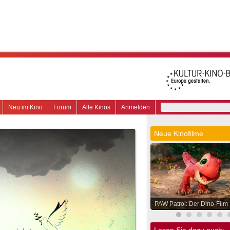
Neu im Kino
Forum
Alle Kinos
Anmelden
Neue Kinofilme
PAW Patrol: Der Dino-Film
Lesen Sie dazu auch: