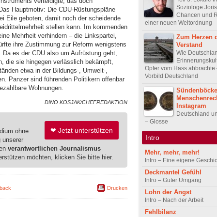
instruments verteidigte, das doch
Soziologe Joris
 Das Hauptmotiv: Die CDU-Rüstungspläne
Chancen und R
sei Eile geboten, damit noch der scheidende
einer neuen Weltordnung
eidrittelmehrheit stellen kann. Im kommenden
ne Mehrheit verhindern – die Linkspartei,
Zum Herzen 
rfte ihre Zustimmung zur Reform wenigstens
Verstand
Wie Deutschla
. Da es der CDU also um Aufrüstung geht,
Erinnerungskul
en, die sie hingegen verlässlich bekämpft,
Opfer vom Hass abbrachte 
änden etwa in der Bildungs-, Umwelt-,
Vorbild Deutschland
en. Panzer sind führenden Politikern offenbar
r bezahlbare Wohnungen.
Sündenböcke
Menschenrech
DINO KOSJAK/CHEFREDAKTION
Instagram
Deutschland un
– Glosse
❤ Jetzt unterstützen
edium ohne
Intro
g unserer
ren
verantwortlichen Journalismus
Mehr, mehr, mehr!
erstützen möchten, klicken Sie bitte hier.
Intro – Eine eigene Geschi
Deckmantel Gefühl
Intro – Guter Umgang
back
Drucken
Lohn der Angst
Intro – Nach der Arbeit
Fehlbilanz