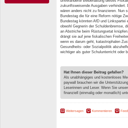
unveränderte Beibehaltung dieses Fiskal
zukunftsweisende Ausgaben verhindert.
wären anders nicht zu finanzieren. Nun 
Bundestag die für eine Reform nötige Zw
Bundestag könnten AfD und Linkspartei ei
obwohl Gegnerin der Schuldenbremse, dü
an Abstriche beim Rüstungsetat knüpfen
drängt sie auf jene fiskalischen Freiheit
wenn es darum geht, katastrophalen Zust
Gesundheits- oder Sozialpolitik abzuhelf
wichtiger als guter Schulunterricht ode
Hat Ihnen dieser Beitrag gefallen?
Als unabhängiges und kostenloses M
paywall brauchen wir die Unterstützun
Leserinnen und Leser. Wenn Sie unse
finanziell (einmalig oder monatlich) unt
Weitersagen
Kommentieren
Feed