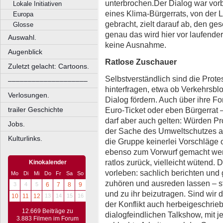
unterbrochen.Der Dialog war vorb
Lokale Initiativen
eines Klima-Bürgerrats, von der L
Europa
gebracht, zielt darauf ab, den ges
Glosse
genau das wird hier vor laufender
Auswahl.
keine Ausnahme.
Augenblick
Ratlose Zuschauer
Zuletzt gelacht: Cartoons.
Selbstverständlich sind die Prote
––––––––––––––––––––
hinterfragen, etwa ob Verkehrsblo
Verlosungen.
Dialog fördern. Auch über ihre Fo
Euro-Ticket oder eben Bürgerrat –
trailer Geschichte
darf aber auch gelten: Würden Pr
Jobs.
der Sache des Umweltschutzes au
Kulturlinks.
die Gruppe keinerlei Vorschläge 
ebenso zum Vorwurf gemacht wer
ratlos zurück, vielleicht wütend
Kinokalender
vorleben: sachlich berichten und
Mo
Di
Mi
Do
Fr
Sa
So
zuhören und ausreden lassen – st
3
4
5
6
7
8
9
und zu ihr beizutragen. Sind wir 
10
11
12
13
14
15
16
der Konflikt auch herbeigeschrieb
12.669 Beiträge zu
dialogfeindlichen Talkshow, mit j
3.883 Filmen im Forum