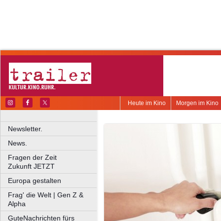
Heute im Kino
Morgen im Kino
Newsletter.
News.
Fragen der Zeit
Zukunft JETZT
Europa gestalten
Frag' die Welt | Gen Z &
Alpha
GuteNachrichten fürs