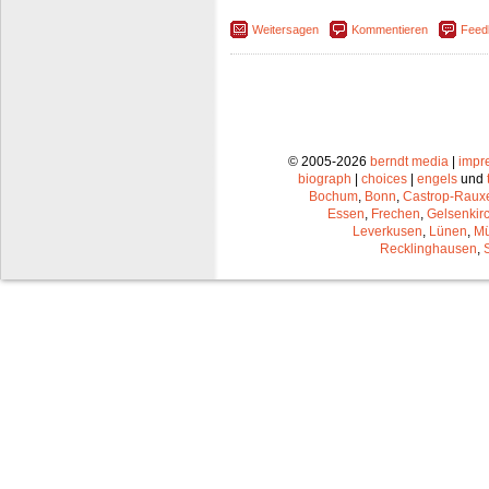
Weitersagen
Kommentieren
Feed
© 2005-2026
berndt media
|
impr
biograph
|
choices
|
engels
und
Bochum
,
Bonn
,
Castrop-Raux
Essen
,
Frechen
,
Gelsenkir
Leverkusen
,
Lünen
,
Mü
Recklinghausen
,