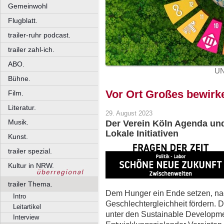
Gemeinwohl
Flugblatt.
trailer-ruhr podcast.
trailer zahl-ich.
ABO.
UN
Bühne.
Vor Ort Großes bewirk
Film.
Literatur.
29. August 2023
Musik.
Der Verein Köln Agenda und d
Lokale Initiativen
Kunst.
trailer spezial.
Kultur in NRW.
trailer Thema.
Dem Hunger ein Ende setzen, nac
Intro
Geschlechtergleichheit fördern. D
Leitartikel
unter den Sustainable Developme
Interview