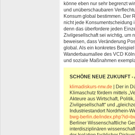
könne eben nur sehr begrenzt wir
und unüberschaubaren Verflechtu
Konsum global bestimmen. Der R
nicht jede Konsumentscheidung im
denn das überfordere jeden Einz
Zivilgesellschaft sei wichtig, um
beweisen, dass Veränderung Posi
global. Als ein konkretes Beispie
Wanderbaumallee des VCD Köln.
und soziale Maßnahmen exemplari
SCHÖNE NEUE ZUKUNFT - A
klimadiskurs-nrw.de
| Der in D
Klimaschutz fördern mittels „
Akteure aus Wirtschaft, Politi
Zivilgesellschaft“ und „gleichz
Industriestandort Nordrhein-We
bwg-berlin.de/index.php?id=b
Berliner Wissenschaftliche Ges
interdisziplinären wissenschaf
der Isolation fachlicher Disku