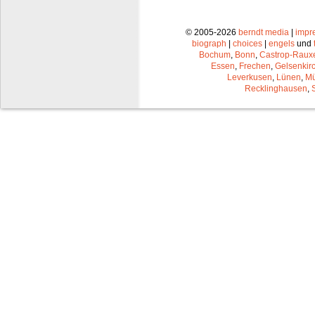
© 2005-2026
berndt media
|
impr
biograph
|
choices
|
engels
und
Bochum
,
Bonn
,
Castrop-Raux
Essen
,
Frechen
,
Gelsenkir
Leverkusen
,
Lünen
,
Mü
Recklinghausen
,