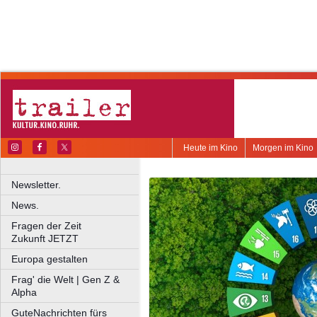
Heute im Kino
Morgen im Kino
Newsletter.
News.
Fragen der Zeit
Zukunft JETZT
Europa gestalten
Frag' die Welt | Gen Z &
Alpha
GuteNachrichten fürs