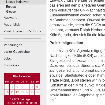
Entwicklungszielender Vereinte
Lokale Initiativen
basieren auf den planetaren Gre
Europa
dem Vorläufer der UN-Nachhaltigke
Glosse
Zusammenwirken ökologischer, soz
Auswahl.
Maßnahmen betonen. Obwohl der Be
Augenblick
genutzt werde, seien die SDGs u
bekannt, vermutet Ralph Herbertz.
Zuletzt gelacht: Cartoons.
Köln Agenda, der sich für die lo
––––––––––––––––––––
Politik mitgestalten
Verlosungen.
In dem von Köln Agenda mitgeg
trailer Geschichte
Nachhaltigkeit Köln (BKN) arbeit
Jobs.
Zivilgesellschaft zusammen, um d
Dazu vernetzt das Bündnis u.a. A
Kulturlinks.
Zivilgesellschaft und bringt sich 
etwa bei Stadtstrategie oder Klima
Kinokalender
Trade Night. „Dort stellen wir in
Mo
Di
Mi
Do
Fr
Sa
So
Konsum in den Mittelpunkt. Mit de
3
4
5
6
7
8
9
Unternehmer:innen und NGOs, Mi
10
11
12
13
14
15
16
sowie kulturellen Angebote spre
an.“
12.669 Beiträge zu
3.883 Filmen im Forum