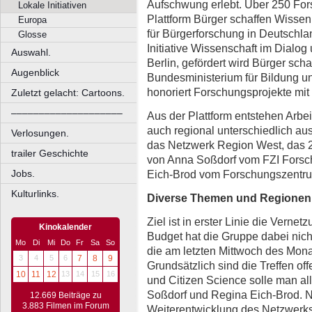
Aufschwung erlebt. Über 250 Fors
Lokale Initiativen
Plattform Bürger schaffen Wissen 
Europa
für Bürgerforschung in Deutschlan
Glosse
Initiative Wissenschaft im Dialo
Auswahl.
Berlin, gefördert wird Bürger sc
Augenblick
Bundesministerium für Bildung un
honoriert Forschungsprojekte mit
Zuletzt gelacht: Cartoons.
––––––––––––––––––––
Aus der Plattform entstehen Arbe
auch regional unterschiedlich aus
Verlosungen.
das Netzwerk Region West, das 2
trailer Geschichte
von Anna Soßdorf vom FZI Forsc
Eich-Brod vom Forschungszentrum 
Jobs.
Kulturlinks.
Diverse Themen und Regionen
Ziel ist in erster Linie die Verne
Kinokalender
Budget hat die Gruppe dabei nich
Mo
Di
Mi
Do
Fr
Sa
So
die am letzten Mittwoch des Monats
3
4
5
6
7
8
9
Grundsätzlich sind die Treffen off
10
11
12
13
14
15
16
und Citizen Science solle man al
Soßdorf und Regina Eich-Brod. 
12.669 Beiträge zu
3.883 Filmen im Forum
Weiterentwicklung des Netzwerks 