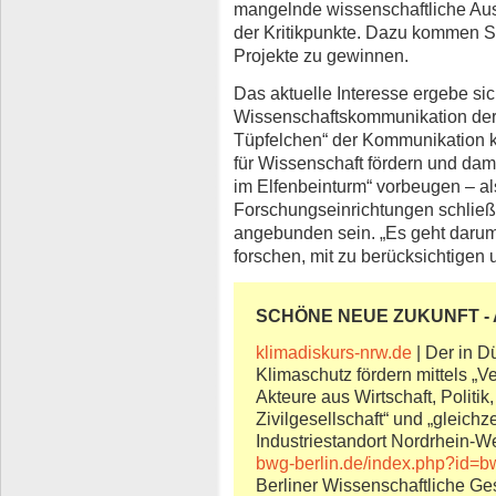
mangelnde wissenschaftliche Ausb
der Kritikpunkte. Dazu kommen S
Projekte zu gewinnen.
Das aktuelle Interesse ergebe s
Wissenschaftskommunikation der l
Tüpfelchen“ der Kommunikation k
für Wissenschaft fördern und dam
im Elfenbeinturm“ vorbeugen – als 
Forschungseinrichtungen schließl
angebunden sein. „Es geht darum, 
forschen, mit zu berücksichtigen 
SCHÖNE NEUE ZUKUNFT - A
klimadiskurs-nrw.de
| Der in D
Klimaschutz fördern mittels „
Akteure aus Wirtschaft, Politi
Zivilgesellschaft“ und „gleichz
Industriestandort Nordrhein-We
bwg-berlin.de/index.php?id=b
Berliner Wissenschaftliche Ges