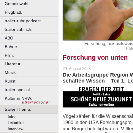
Gemeinwohl
Flugblatt.
trailer-ruhr podcast.
trailer zahl-ich.
ABO.
Forschung, beispielsweis
Bühne.
Fot
Film.
Forschung von unten
Literatur.
29. August 2023
Musik.
Die Arbeitsgruppe Region W
schaffen Wissen – Teil 1: Lo
Kunst.
trailer spezial.
Kultur in NRW.
trailer Thema.
Vögel zählen für die Wissenschaf
Intro
1900 in den USA Forschungsproj
Leitartikel
und Bürger beteiligt waren. Mittl
Interview