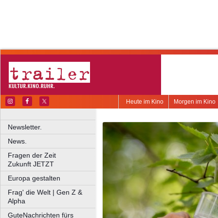
Heute im Kino
Morgen im Kino
Newsletter.
News.
Fragen der Zeit
Zukunft JETZT
Europa gestalten
Frag' die Welt | Gen Z &
Alpha
GuteNachrichten fürs