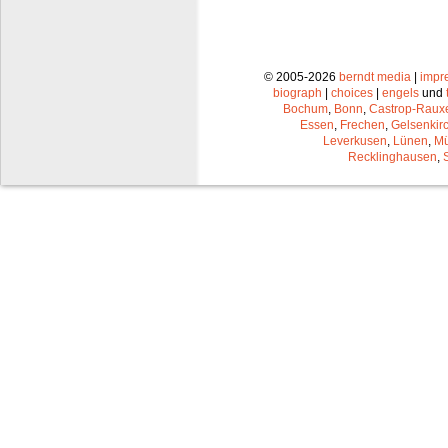
© 2005-2026
berndt media
|
impr
biograph
|
choices
|
engels
und
Bochum
,
Bonn
,
Castrop-Raux
Essen
,
Frechen
,
Gelsenkir
Leverkusen
,
Lünen
,
Mü
Recklinghausen
,