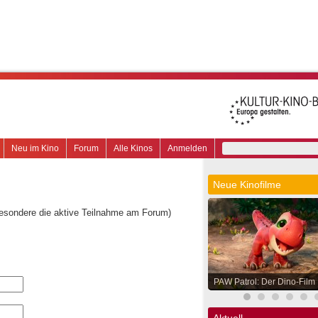
Neu im Kino
Forum
Alle Kinos
Anmelden
Neue Kinofilme
besondere die aktive Teilnahme am Forum)
PAW Patrol: Der Dino-Film
Aktuell