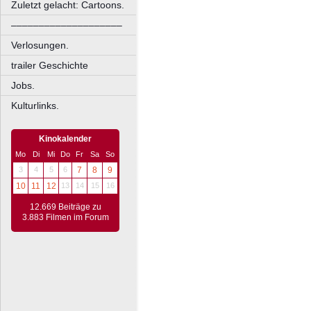
Zuletzt gelacht: Cartoons.
––––––––––––––––––––
Verlosungen.
trailer Geschichte
Jobs.
Kulturlinks.
Kinokalender
Mo
Di
Mi
Do
Fr
Sa
So
3
4
5
6
7
8
9
10
11
12
13
14
15
16
12.669 Beiträge zu
3.883 Filmen im Forum