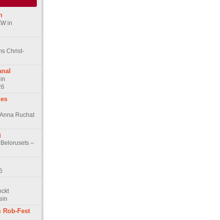
n
ZW in
s Christ-
anal
in
26
des
n Anna Ruchat
g
 Belorusets –
6
ockt
ein
 Rob-Fest