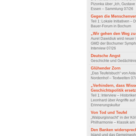
Pizonka über „Ich, Gustave
Essen – Sammlung 07/26
Gegen die Menschenve
Teil 1: Lokale Initiativen – D
Bauer-Forum in Bochum
„Wir gehen den Weg z
Aurel Dawidiuk wird neuer 
GMD der Bochumer Sympho
Interview 07/26
Deutsche Angst
Geschichte und Gedächtnis
Glühender Zorn
„Das Teufelsbuch“ von Asta 
Nordenhof – Textwelten 07
„Verhindern, dass Wiss
Geschichtspolitik ersetz
Teil 1: Interview – Historike
Leonhard über Angriffe auf 
Erinnerungskultur
Von Tod und Teufel
„Walpurgisnacht“ in der Kö
Philharmonie – Klassik am
Den Banken widersprec
Island und das Gemeinwoh