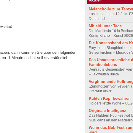
Melancholie zum Tanze
Lost in Lona am 12.8. im F
Dortmund
Mitleid unter Tage
 werden)
Die Manifesta 16 in Bochum
König-Kirche – Kunst 08/26
Die Konsensband am K
Fury in the Slaughterhouse 
 haben, dann kommen Sie über den folgenden
Gelsenkirchen – Musik 08/
ca. 1 Minute und ist selbstverständlich
Das Unaussprechliche 
Familienlebens
„Vertraute Gespenster“ vo
– Textwelten 08/26
Verglimmende Hoffnun
„Zündhölzer“ von Yevgenia
Literatur 08/26
Kühlen Kopf bewahren
Holgers letzte Worte – 08/2
Originale Intelligenz
Das Haldern Pop Festival l
Musikfans an den Niederrh
Wenn das Bob-Fest zum
wird