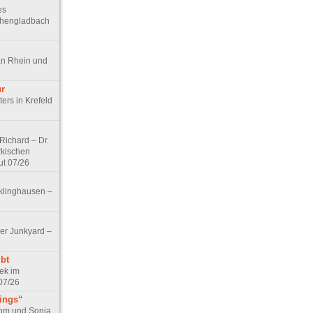
es
chengladbach
an Rhein und
ur
ers in Krefeld
ichard – Dr.
rkischen
ut 07/26
klinghausen –
er Junkyard –
bt
ek im
07/26
tings“
ohm und Sonja