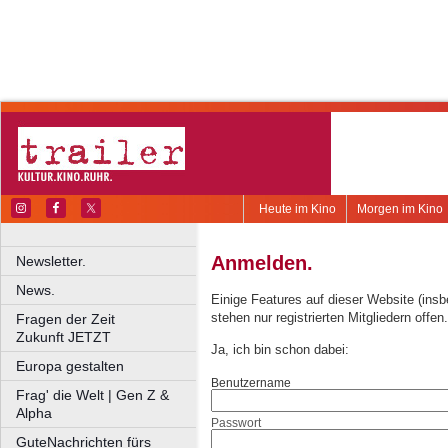
Heute im Kino
Morgen im Kino
Anmelden.
Newsletter.
News.
Einige Features auf dieser Website (ins
stehen nur registrierten Mitgliedern offen.
Fragen der Zeit
Zukunft JETZT
Ja, ich bin schon dabei:
Europa gestalten
Benutzername
Frag' die Welt | Gen Z &
Alpha
Passwort
GuteNachrichten fürs