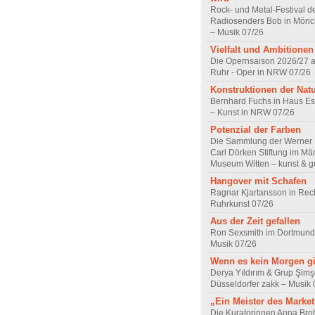
Rock- und Metal-Festival d
Radiosenders Bob in Mön
– Musik 07/26
Vielfalt und Ambitionen
Die Opernsaison 2026/27 
Ruhr - Oper in NRW 07/26
Konstruktionen der Nat
Bernhard Fuchs in Haus Est
– Kunst in NRW 07/26
Potenzial der Farben
Die Sammlung der Werner R
Carl Dörken Stiftung im Mä
Museum Witten – kunst & g
Hangover mit Schafen
Ragnar Kjartansson in Rec
Ruhrkunst 07/26
Aus der Zeit gefallen
Ron Sexsmith im Dortmund
Musik 07/26
Wenn es kein Morgen gi
Derya Yıldırım & Grup Şimş
Düsseldorfer zakk – Musik 
„Ein Meister des Marke
Die Kuratorinnen Anna Br