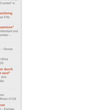
 Courbet“ in
rachtung
as Fritz-
usammen“
Intendant und
niker –
 – Glosse
Olivia
/26
en durch
t wird“
r Jörn
die
lner
 Rhein 07/26
hen
l – Europa-