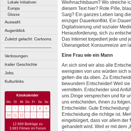
Weihnachtsbaum? Wo streiche ic
Lokale Initiativen
diesem Text hier? Rote Pille, bla
Europa
Sarg? Ein ganzes Leben lang die
Glosse
einziger Dauerkonflikt. Ein Dauerk
Auswahl.
Digitalisierung und sozialer Medi
Augenblick
Herausforderung, sich zu entsche
Das Internet torpediert jede und 
Zuletzt gelacht: Cartoons.
Überangebot: Konsumreize am l
––––––––––––––––––––
Eine Frau wie ein Mann
Verlosungen.
trailer Geschichte
An sich sind wir also alle Entsch
wenigsten von uns würden sich so
Jobs.
gelten die da oben. Zu Entscheid
Kulturlinks.
bewundern Entscheider! Weil sie
vermitteln. Entscheider sind Anfü
uns Dinge versprechen und für u
Kinokalender
uns entscheiden, ihnen zu folgen
Mo
Di
Mi
Do
Fr
Sa
So
Entscheider. Gute Entscheidung! 
3
4
5
6
7
8
9
Entscheidung die richtige ist. Me
10
11
12
13
14
15
16
eingebürgert, dass vor allem der
12.669 Beiträge zu
gehandelt wird. Weil er mit dem „
3.883 Filmen im Forum