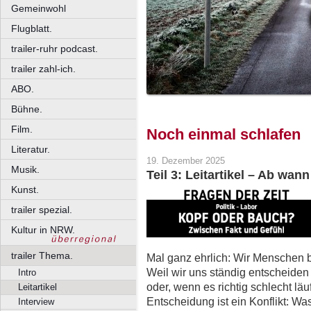
Gemeinwohl
Flugblatt.
trailer-ruhr podcast.
trailer zahl-ich.
ABO.
Bühne.
Film.
Noch einmal schlafen
Literatur.
19. Dezember 2025
Musik.
Teil 3: Leitartikel – Ab wan
Kunst.
trailer spezial.
Kultur in NRW.
trailer Thema.
Mal ganz ehrlich: Wir Menschen b
Weil wir uns ständig entscheide
Intro
oder, wenn es richtig schlecht lä
Leitartikel
Entscheidung ist ein Konflikt: Wa
Interview