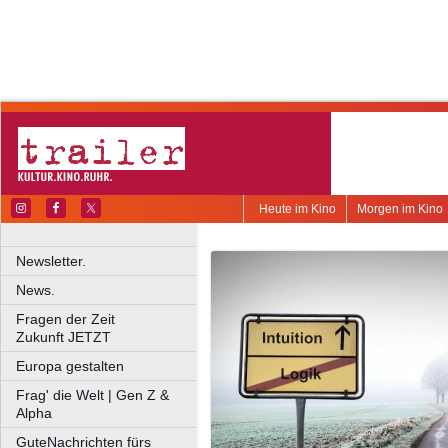
Heute im Kino
Morgen im Kino
Newsletter.
News.
Fragen der Zeit
Zukunft JETZT
Europa gestalten
Frag' die Welt | Gen Z &
Alpha
GuteNachrichten fürs