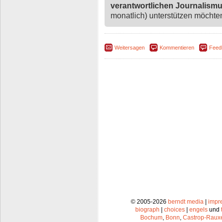
verantwortlichen Journalism
monatlich) unterstützen möchten,
Weitersagen
Kommentieren
Feed
© 2005-2026
berndt media
|
impr
biograph
|
choices
|
engels
und
Bochum
,
Bonn
,
Castrop-Raux