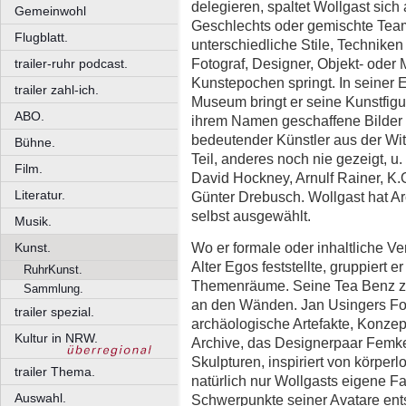
delegieren, spaltet Wollgast sich 
Gemeinwohl
Geschlechts oder gemischte Teams
Flugblatt.
unterschiedliche Stile, Techniken
Fotograf, Designer, Objekt- oder 
trailer-ruhr podcast.
Kunstepochen springt. In seiner 
trailer zahl-ich.
Museum bringt er seine Kunstfig
ABO.
ihrem Namen geschaffene Bilder 
bedeutender Künstler aus der W
Bühne.
Teil, anderes noch nie gezeigt, u.
Film.
David Hockney, Arnulf Rainer, K.
Literatur.
Günter Drebusch. Wollgast hat Ar
selbst ausgewählt.
Musik.
Wo er formale oder inhaltliche V
Kunst.
Alter Egos feststellte, gruppiert 
RuhrKunst.
Themenräume. Seine Tea Benz z. 
Sammlung.
an den Wänden. Jan Usingers Fot
trailer spezial.
archäologische Artefakte, Konzep
Kultur in NRW.
Archive, das Designerpaar Femke
Skulpturen, inspiriert von körper
trailer Thema.
natürlich nur Wollgasts eigene Fa
Auswahl.
Schwerpunkte seiner Avatare en