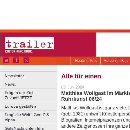
Heute im Kino
Morgen im Kino
Alle für einen
Newsletter.
News.
03. Juni 2024
Fragen der Zeit
Matthias Wollgast im Märk
Zukunft JETZT
Ruhrkunst 06/24
Europa gestalten
Matthias Wollgast ist ganz viele.
(geb. 1981) entwirft Künstlerpersö
Frag' die Welt | Gen Z &
Biografien, Internetpräsenzen u
Alpha
andere Zeitgenossen ihre ganze k
GuteNachrichten fürs