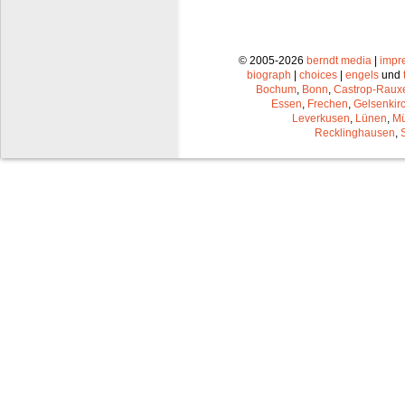
© 2005-2026
berndt media
|
impr
biograph
|
choices
|
engels
und
Bochum
,
Bonn
,
Castrop-Raux
Essen
,
Frechen
,
Gelsenkir
Leverkusen
,
Lünen
,
Mü
Recklinghausen
,