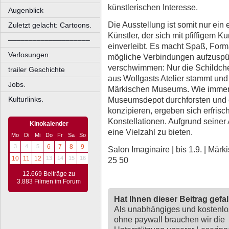
künstlerischen Interesse.
Augenblick
Die Ausstellung ist somit nur ein 
Zuletzt gelacht: Cartoons.
Künstler, der sich mit pfiffigem K
––––––––––––––––––––
einverleibt. Es macht Spaß, For
Verlosungen.
mögliche Verbindungen aufzuspü
verschwimmen: Nur die Schildch
trailer Geschichte
aus Wollgasts Atelier stammt u
Jobs.
Märkischen Museums. Wie immer, 
Museumsdepot durchforsten und 
Kulturlinks.
konzipieren, ergeben sich erfri
Konstellationen. Aufgrund seiner 
Kinokalender
eine Vielzahl zu bieten.
Mo
Di
Mi
Do
Fr
Sa
So
3
4
5
6
7
8
9
Salon Imaginaire | bis 1.9. | Mä
10
11
12
13
14
15
16
25 50
12.669 Beiträge zu
3.883 Filmen im Forum
Hat Ihnen dieser Beitrag gefa
Als unabhängiges und kostenl
ohne paywall brauchen wir die