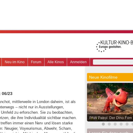
Neu im Kino
Forum
Alle Kinos
Anmelden
Neue Kinofilme
 06/23
nchot, mittlerweile in London daheim, ist als
nterwegs – nicht nur in Ausstellungen,
Umfeld zu erforschen. Sie zu beobachten,
zen, die ihre Individualität sichtbar machen.
PAW Patrol: Der Dino-Film
r, treffen immer einen Nerv und lösen starke
rn: Neugier, Voyeurismus, Abwehr, Scham,
Lesen Sie dazu auch: