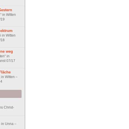
Gestern
 in Witten
/19
pektrum
i in Witten
/18
rne weg
en“ in
unst 07/17
Fläche
in Witten –
14
s Christ-
 in Unna –