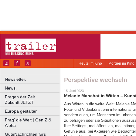
Heute im Kino
Morgen im Kino
Perspektive wechseln
Newsletter.
News.
15. Juni 2023
Melanie Manchot in Witten – Kunst
Fragen der Zeit
Zukunft JETZT
Aus Witten in die weite Welt: Melanie Ma
Foto- und Videokünstlerin international u
Europa gestalten
sondern auch, um Menschen im urbanen 
Frag' die Welt | Gen Z &
zu befragen oder sie Situationen auszuset
Alpha
Ihre Settings, mal öffentlich, mal intime
Gefühle aus, bei Akteuren wie Betrachte
GuteNachrichten fürs