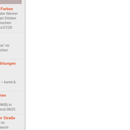
 Farben
der Werner
arl Dörken
kischen
ut 07/26
be“ im
schen
ählungen
 – kunst &
hen
WKB) in
unst 08/25
er Straße
r im
useum