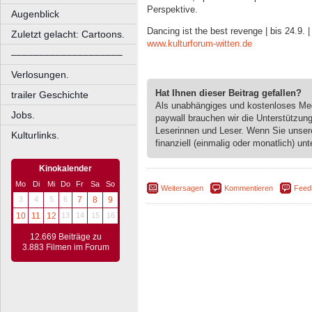
Perspektive.
Augenblick
Dancing ist the best revenge | bis 24.9.
Zuletzt gelacht: Cartoons.
www.kulturforum-witten.de
––––––––––––––––––––
Verlosungen.
Hat Ihnen dieser Beitrag gefallen?
trailer Geschichte
Als unabhängiges und kostenloses M
Jobs.
paywall brauchen wir die Unterstützun
Leserinnen und Leser. Wenn Sie unse
Kulturlinks.
finanziell (einmalig oder monatlich) unt
Kinokalender
Mo
Di
Mi
Do
Fr
Sa
So
Weitersagen
Kommentieren
Feed
3
4
5
6
7
8
9
10
11
12
13
14
15
16
12.669 Beiträge zu
3.883 Filmen im Forum