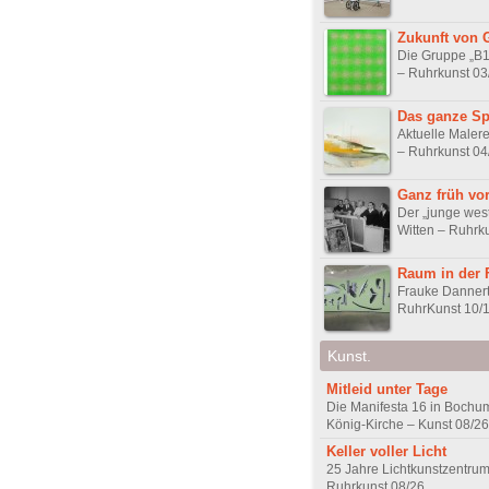
Zukunft von 
Die Gruppe „B1“
– Ruhrkunst 03
Das ganze S
Aktuelle Malere
– Ruhrkunst 04
Ganz früh vo
Der „junge west
Witten – Ruhrk
Raum in der 
Frauke Dannert 
RuhrKunst 10/
Kunst.
Mitleid unter Tage
Die Manifesta 16 in Bochum
König-Kirche – Kunst 08/26
Keller voller Licht
25 Jahre Lichtkunstzentrum
Ruhrkunst 08/26