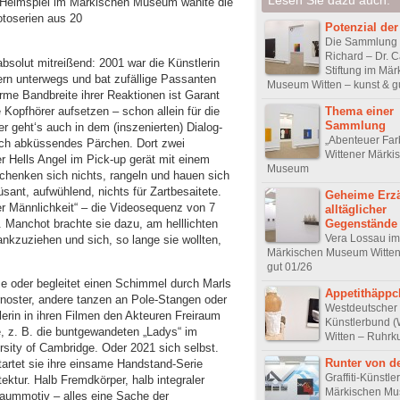
r Heimspiel im Märkischen Museum wählte die
otoserien aus 20
Potenzial der
Die Sammlung 
Richard – Dr. C
 absolut mitreißend: 2001 war die Künstlerin
Stiftung im Mär
rn unterwegs und bat zufällige Passanten
Museum Witten – kunst & g
me Bandbreite ihrer Reaktionen ist Garant
 Kopfhörer aufsetzen – schon allein für die
Thema einer
Sammlung
r geht‘s auch in dem (inszenierten) Dialog-
„Abenteuer Far
 sich abküssendes Pärchen. Dort zwei
Wittener Märki
r Hells Angel im Pick-up gerät mit einem
Museum
schenken sich nichts, rangeln und hauen sich
nt, aufwühlend, nichts für Zartbesaitete.
Geheime Erz
er Männlichkeit“ – die Videosequenz von 7
alltäglicher
 Manchot brachte sie dazu, am helllichten
Gegenstände
Vera Lossau im
ankzuziehen und sich, so lange sie wollten,
Märkischen Museum Witten
gut 01/26
e oder begleitet einen Schimmel durch Marls
Appetithäppc
noster, andere tanzen an Pole-Stangen oder
Westdeutscher
erin in ihren Filmen den Akteuren Freiraum
Künstlerbund (
bie, z. B. die buntgewandeten „Ladys“ im
Witten – Ruhrk
rsity of Cambridge. Oder 2021 sich selbst.
Runter von d
tartet sie ihre einsame Handstand-Serie
Graffiti-Künstle
ektur. Halb Fremdkörper, halb integraler
Märkischen M
traummotiv – alles eine Sache der