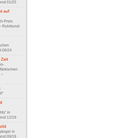
unst 01/25
t auf
h-Preis
 – Ruhrkunst
ischen
t 06/24
 Zeit
us-
ärkischen
 –
c
!“
d
ts“ in
unst 12/19
bild
gänger in
unst 09/19