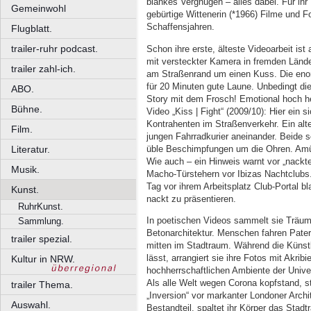
blankes Vergnügen – alles dabei. Für ih
Gemeinwohl
gebürtige Wittenerin (*1966) Filme und F
Schaffensjahren.
Flugblatt.
trailer-ruhr podcast.
Schon ihre erste, älteste Videoarbeit ist
mit versteckter Kamera in fremden Lände
trailer zahl-ich.
am Straßenrand um einen Kuss. Die enor
für 20 Minuten gute Laune. Unbedingt die
ABO.
Story mit dem Frosch! Emotional hoch he
Bühne.
Video „Kiss | Fight“ (2009/10): Hier ein
Kontrahenten im Straßenverkehr. Ein alte
Film.
jungen Fahrradkurier aneinander. Beide 
üble Beschimpfungen um die Ohren. Amüsa
Literatur.
Wie auch – ein Hinweis warnt vor „nackt
Musik.
Macho-Türstehern vor Ibizas Nachtclubs.
Tag vor ihrem Arbeitsplatz Club-Portal bl
Kunst.
nackt zu präsentieren.
RuhrKunst.
In poetischen Videos sammelt sie Träum
Sammlung.
Betonarchitektur. Menschen fahren Pater
trailer spezial.
mitten im Stadtraum. Während die Künstl
lässt, arrangiert sie ihre Fotos mit Akri
Kultur in NRW.
hochherrschaftlichen Ambiente der Unive
Als alle Welt wegen Corona kopfstand, s
trailer Thema.
„Inversion“ vor markanter Londoner Archit
Auswahl.
Bestandteil, spaltet ihr Körper das Stad