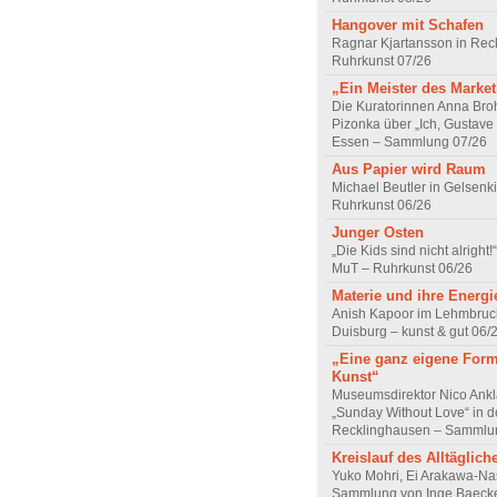
Hangover mit Schafen
Ragnar Kjartansson in Rec
Ruhrkunst 07/26
„Ein Meister des Marke
Die Kuratorinnen Anna Br
Pizonka über „Ich, Gustave
Essen – Sammlung 07/26
Aus Papier wird Raum
Michael Beutler in Gelsenk
Ruhrkunst 06/26
Junger Osten
„Die Kids sind nicht alrigh
MuT – Ruhrkunst 06/26
Materie und ihre Energi
Anish Kapoor im Lehmbru
Duisburg – kunst & gut 06/
„Eine ganz eigene For
Kunst“
Museumsdirektor Nico Ank
„Sunday Without Love“ in d
Recklinghausen – Sammlu
Kreislauf des Alltäglich
Yuko Mohri, Ei Arakawa-Na
Sammlung von Inge Baecke