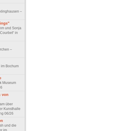
klinghausen –
tings“
ohm und Sonja
 Courbet“ in
irchen –
t!“ im Bochum
e
ck Museum
26
m von
lam über
er Kunsthalle
ng 06/26
en
sh und die
r im