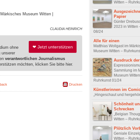
Witten – Ruhrk
Ausgezeichne
 | Märkisches Museum Witten |
Papier
Günter Drebusc
2023 in Witten
CLAUDIA HEINRICH
08/24
Alle für einen
Matthias Wollgast im Märk
❤ Jetzt unterstützen
edium ohne
Museum Witten – Ruhrkuns
g unserer
ren
verantwortlichen Journalismus
Ausdruck der
erstützen möchten, klicken Sie bitte hier.
Expressionism
Sammlung im M
Museum Witten
Ruhrkunst 01/24
back
Drucken
Künstlerinnen im Comi
„Hingeschaut und hergehört
Schönheit un
Schrecken
„Belgian Though
Witten – Ruhrk
Plötzlich Vor
Geniale Einzel
Witten – Ruhrk