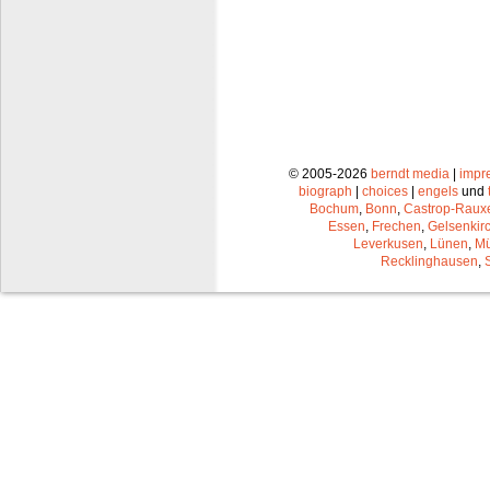
© 2005-2026
berndt media
|
impr
biograph
|
choices
|
engels
und
Bochum
,
Bonn
,
Castrop-Raux
Essen
,
Frechen
,
Gelsenkir
Leverkusen
,
Lünen
,
Mü
Recklinghausen
,