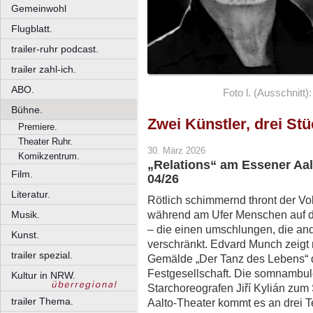
Gemeinwohl
Flugblatt.
trailer-ruhr podcast.
trailer zahl-ich.
ABO.
Foto l. (Ausschnitt)
Bühne.
Zwei Künstler, drei St
Premiere.
Theater Ruhr.
30. März 2026
Komikzentrum.
„Relations“ am Essener Aalt
Film.
04/26
Literatur.
Rötlich schimmernd thront der V
während am Ufer Menschen auf d
Musik.
– die einen umschlungen, die and
Kunst.
verschränkt. Edvard Munch zeigt 
trailer spezial.
Gemälde „Der Tanz des Lebens“ 
Festgesellschaft. Die somnambule
Kultur in NRW.
Starchoreografen Jiří Kylián zum
trailer Thema.
Aalto-Theater kommt es an drei T