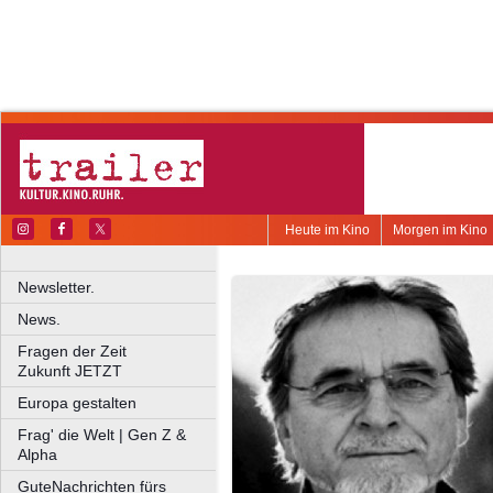
Heute im Kino
Morgen im Kino
Newsletter.
News.
Fragen der Zeit
Zukunft JETZT
Europa gestalten
Frag' die Welt | Gen Z &
Alpha
GuteNachrichten fürs