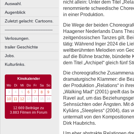
nicht allein: Unter dem Titel „Re
Auswahl.
renommierte schwedische Choreog
Augenblick
in einer Produktion.
Zuletzt gelacht: Cartoons.
Die Wege der beiden Choreografe
––––––––––––––––––––
Haagener Nederlands Dans Theater
zeitgenössischen Tanzes gilt. Be
Verlosungen.
tätig: Während Inger 2024 die Li
trailer Geschichte
weltberühmten Melodien von Georg
Jobs.
auf die Bühne brachte, bündelte 
dem Titel „Archipel“ gleich fünf S
Kulturlinks.
Die choreografische Zusammenarb
dramaturgische Klammer: die Bez
Kinokalender
der Produktion „Relations“ in ih
Mo
Di
Mi
Do
Fr
Sa
So
„Walking Mad“ (2001) greift das 
3
4
5
6
7
8
9
Ravel auf, um das Beziehungsgef
10
11
12
13
14
15
16
Sehnsüchten oder Ängsten. Mit 
12.669 Beiträge zu
Kyliáns „Sleepless“ (2004), das
3.883 Filmen im Forum
untermalt von den Kompositione
Dirk Haubrichs.
Um eher abstrakte Relationen dr