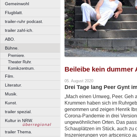
Gemeinwohl
Flugblatt.
trailer-ruhr podcast.
trailer zahl-ich.
ABO.
Bühne.
Premiere.
Theater Ruhr.
Beileibe kein dummer 
Komikzentrum.
Film.
05. August 2020
Literatur.
Drei Tage lang Peer Gynt i
Musik.
„Mach einen Umweg, Peer. Geh a
Krummen haben sich im Ruhrgebi
Kunst.
genommen und zeigen Henrik Ibs
trailer spezial.
Corona-Pandemie in drei Versione
Kultur in NRW.
ungewöhnlichen Orten. Das passt
Schauplätzen im Stück, auch zu 
trailer Thema.
Inszenierungen von artscenico a