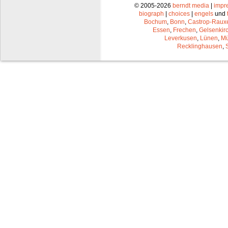
© 2005-2026
berndt media
|
impr
biograph
|
choices
|
engels
und
Bochum
,
Bonn
,
Castrop-Raux
Essen
,
Frechen
,
Gelsenkir
Leverkusen
,
Lünen
,
Mü
Recklinghausen
,