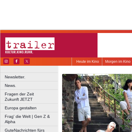
Heute im Kino
Morgen im Kino
Newsletter.
News.
Fragen der Zeit
Zukunft JETZT
Europa gestalten
Frag' die Welt | Gen Z &
Alpha
GuteNachrichten fürs