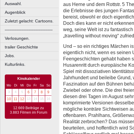
Auswahl.
aus Herne und dem Rottstr. 5 Th
die Erlebnisse des jungen Fantast
Augenblick
bereist, obwohl er doch eigentlic
Zuletzt gelacht: Cartoons.
Doch dies kann er nicht erkennen
weg, seine Welt ist zu fantastisch
––––––––––––––––––––
„travelling without moving“ zufri
Verlosungen.
Und – so ein richtiges Märchen is
trailer Geschichte
eigentlich nicht, wenn es seinen
Jobs.
Feengeschichten gehabt haben sol
Kulturlinks.
Husarenritt durch europäische K
Spiel mit dissoziativen Identitätss
Jahrhundert und beileibe Grund, 
Kinokalender
Faszination auf den Bühnen behal
Mo
Di
Mi
Do
Fr
Sa
So
Zwiebel oder ohne. Die drei freie
3
4
5
6
7
8
9
diesen drei Tagen im August sehr
10
11
12
13
14
15
16
komprimierte Versionen desselben
12.669 Beiträge zu
mögliche konträre Sichtweisen au
3.883 Filmen im Forum
offenbaren. Prahlhans, Größenwa
Realität zerbrochen? Das müssen
beurteilen, und hoffentlich wird S
Schlüsselfigur endlich mal beson