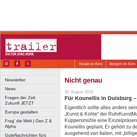
Heute im Kino
Morgen im Kino
Nicht genau
Newsletter.
News.
30. August 2018
Fragen der Zeit
Für Kounellis in Duisburg 
Zukunft JETZT
Eigentlich sollte alles anders sei
Europa gestalten
„Kunst & Kohle“ der RuhrKunstM
Küppersmühle eine Einzelpräsen
Frag' die Welt | Gen Z &
Alpha
Kounellis geplant. Er gehört zu d
ausgehend von Italien, mit „billig
GuteNachrichten fürs