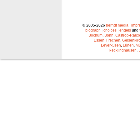
© 2005-2026
berndt media
|
impr
biograph
|
choices
|
engels
und
Bochum
,
Bonn
,
Castrop-Raux
Essen
,
Frechen
,
Gelsenkir
Leverkusen
,
Lünen
,
Mü
Recklinghausen
,