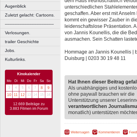
dem Haus freundschaftlich verbun
Augenblick
unterschiedlichen Stahlelementen
geschaffen. Aber erst mit Anselm 
Zuletzt gelacht: Cartoons.
kommt ein gewisser Zauber in die
––––––––––––––––––––
leidenschaftslose Präsentation. 
von Jannis Kounellis, die die Be
Verlosungen.
ausmachen. Sein Schatten lastete
trailer Geschichte
Jobs.
Hommage an Jannis Kounellis | 
Duisburg | 0203 30 19 48 11
Kulturlinks.
Kinokalender
Mo
Di
Mi
Do
Fr
Sa
So
Hat Ihnen dieser Beitrag gefa
Als unabhängiges und kostenl
3
4
5
6
7
8
9
ohne paywall brauchen wir die
10
11
12
13
14
15
16
Unterstützung unserer Leserin
12.669 Beiträge zu
verantwortlichen Journalism
3.883 Filmen im Forum
monatlich) unterstützen möchten,
Weitersagen
Kommentieren
Feed