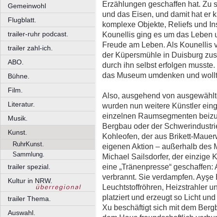
Erzählungen geschaffen hat. Zu s
Gemeinwohl
und das Eisen, und damit hat er
Flugblatt.
komplexe Objekte, Reliefs und Ins
trailer-ruhr podcast.
Kounellis ging es um das Leben u
Freude am Leben. Als Kounellis v
trailer zahl-ich.
der Küpersmühle in Duisburg zusa
ABO.
durch ihn selbst erfolgen musste
das Museum umdenken und wollte
Bühne.
Film.
Also, ausgehend von ausgewählte
Literatur.
wurden nun weitere Künstler eing
einzelnen Raumsegmenten beizutr
Musik.
Bergbau oder der Schwerindustrie
Kunst.
Kohleofen, der aus Brikett-Mauer
RuhrKunst.
eigenen Aktion – außerhalb des 
Sammlung.
Michael Sailsdorfer, der einzige 
eine „Tränenpresse“ geschaffen:
trailer spezial.
verbrannt. Sie verdampfen. Ayşe
Kultur in NRW.
Leuchtstoffröhren, Heizstrahler 
platziert und erzeugt so Licht u
trailer Thema.
Xu beschäftigt sich mit dem Berg
Auswahl.