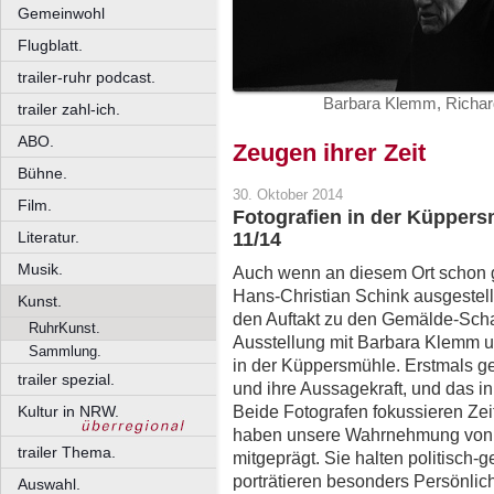
Gemeinwohl
Flugblatt.
trailer-ruhr podcast.
Barbara Klemm, Richard
trailer zahl-ich.
ABO.
Zeugen ihrer Zeit
Bühne.
30. Oktober 2014
Film.
Fotografien in der Küpper
Literatur.
11/14
Musik.
Auch wenn an diesem Ort schon g
Hans-Christian Schink ausgestel
Kunst.
den Auftakt zu den Gemälde-Schau
RuhrKunst.
Ausstellung mit Barbara Klemm 
Sammlung.
in der Küppersmühle. Erstmals ge
trailer spezial.
und ihre Aussagekraft, und das i
Beide Fotografen fokussieren Zeit
Kultur in NRW.
haben unsere Wahrnehmung von d
trailer Thema.
mitgeprägt. Sie halten politisch-g
porträtieren besonders Persönlic
Auswahl.