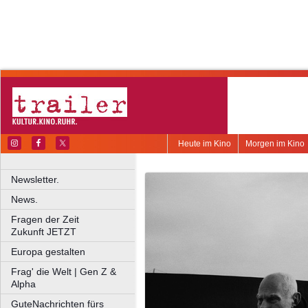
Heute im Kino
Morgen im Kino
Newsletter.
News.
Fragen der Zeit
Zukunft JETZT
Europa gestalten
Frag' die Welt | Gen Z &
Alpha
GuteNachrichten fürs