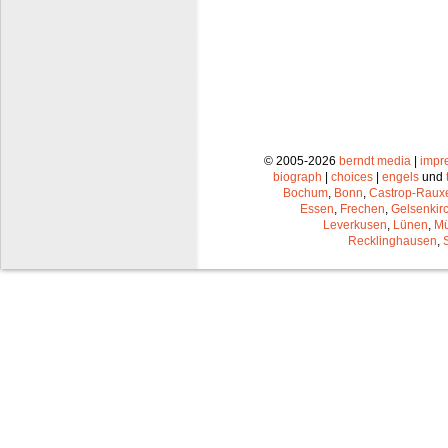
© 2005-2026
berndt media
|
impr
biograph
|
choices
|
engels
und
Bochum
,
Bonn
,
Castrop-Raux
Essen
,
Frechen
,
Gelsenkir
Leverkusen
,
Lünen
,
Mü
Recklinghausen
,