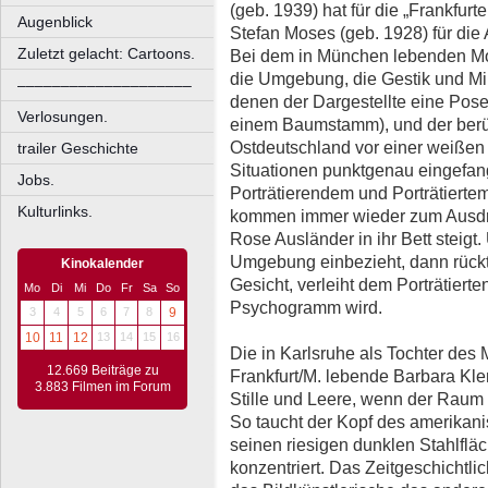
(geb. 1939) hat für die „Frankfurt
Augenblick
Stefan Moses (geb. 1928) für die
Zuletzt gelacht: Cartoons.
Bei dem in München lebenden Mos
die Umgebung, die Gestik und Mim
––––––––––––––––––––
denen der Dargestellte eine Pos
Verlosungen.
einem Baumstamm), und der ber
Ostdeutschland vor einer weißen 
trailer Geschichte
Situationen punktgenau eingefang
Jobs.
Porträtierendem und Porträtiertem
Kulturlinks.
kommen immer wieder zum Ausdruc
Rose Ausländer in ihr Bett steig
Umgebung einbezieht, dann rückt
Kinokalender
Gesicht, verleiht dem Porträtiert
Mo
Di
Mi
Do
Fr
Sa
So
Psychogramm wird.
3
4
5
6
7
8
9
10
11
12
13
14
15
16
Die in Karlsruhe als Tochter des
12.669 Beiträge zu
Frankfurt/M. lebende Barbara Kl
3.883 Filmen im Forum
Stille und Leere, wenn der Raum 
So taucht der Kopf des amerikani
seinen riesigen dunklen Stahlflä
konzentriert. Das Zeitgeschichtli