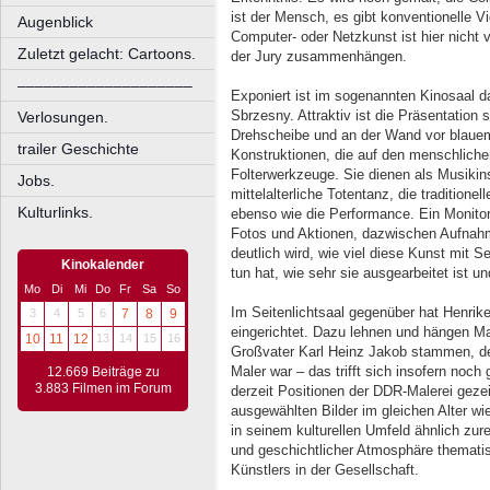
ist der Mensch, es gibt konventionelle 
Augenblick
Computer- oder Netzkunst ist hier nich
Zuletzt gelacht: Cartoons.
der Jury zusammenhängen.
––––––––––––––––––––
Exponiert ist im sogenannten Kinosaal 
Sbrzesny. Attraktiv ist die Präsentation 
Verlosungen.
Drehscheibe und an der Wand vor blauem 
trailer Geschichte
Konstruktionen, die auf den menschliche
Folterwerkzeuge. Sie dienen als Musikin
Jobs.
mittelalterliche Totentanz, die tradition
Kulturlinks.
ebenso wie die Performance. Ein Monitor 
Fotos und Aktionen, dazwischen Aufna
deutlich wird, wie viel diese Kunst mit 
Kinokalender
tun hat, wie sehr sie ausgearbeitet ist und
Mo
Di
Mi
Do
Fr
Sa
So
Im Seitenlichtsaal gegenüber hat Henri
3
4
5
6
7
8
9
eingerichtet. Dazu lehnen und hängen M
10
11
12
13
14
15
16
Großvater Karl Heinz Jakob stammen, de
Maler war – das trifft sich insofern noch
12.669 Beiträge zu
3.883 Filmen im Forum
derzeit Positionen der DDR-Malerei geze
ausgewählten Bilder im gleichen Alter w
in seinem kulturellen Umfeld ähnlich zure
und geschichtlicher Atmosphäre thematis
Künstlers in der Gesellschaft.