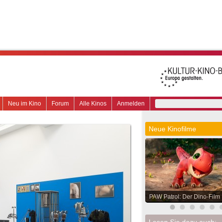
Neu im Kino
Forum
Alle Kinos
Anmelden
Neue Kinofilme
PAW Patrol: Der Dino-Film
Lesen Sie dazu auch: