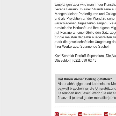
Empfangen aber wird man in der Kunsthall
Serena Ferrario. In einer Strandszene a
Mengen kleiner Papierfiguren und Collag
und als Projektion an der Wand zu sehen,
verschiedenen Tageszeiten zeigen. Sie en
rumänische Herkunft und ihre eigene Migr
hat Ferrario an einer Stelle den Satz ab
für die meisten der zehn ausgestellten K
stark die gesellschaftliche Umgebung das
ihrer Werke aus. Spannende Sache!
Karl Schmidt-Rottluff Stipendium. Die Aus
Düsseldorf | 0211 899 62 43
Hat Ihnen dieser Beitrag gefallen?
Als unabhängiges und kostenloses M
paywall brauchen wir die Unterstützun
Leserinnen und Leser. Wenn Sie unse
finanziell (einmalig oder monatlich) unt
Weitersagen
Kommentieren
Feed