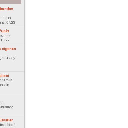
rbunden
unst in
unst 07/23
Punkt
nsthalle
 10/22
m eigenen
gh A Body“
lerei
nham in
nst in
 in
uhrkunst
Künstler
Düsseldorf –