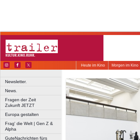
Heute im Kino
Morgen im Kino
Newsletter.
News.
Fragen der Zeit
Zukunft JETZT
Europa gestalten
Frag' die Welt | Gen Z &
Alpha
GuteNachrichten fürs