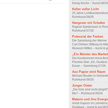
König-Kirche – Kunst 08/26
Keller voller Licht
25 Jahre Lichtkunstzentrum
Ruhrkunst 08/26
Hangover mit Schafen
Ragnar Kjartansson in Rec
Ruhrkunst 07/26
Potenzial der Farben
Die Sammlung der Werner R
Carl Dörken Stiftung im Mä
Museum Witten – kunst & g
„Ein Meister des Marke
Die Kuratorinnen Anna Br
Pizonka über „Ich, Gustave
Essen – Sammlung 07/26
Aus Papier wird Raum
Michael Beutler in Gelsenk
Ruhrkunst 06/26
Junger Osten
„Die Kids sind nicht alrigh
MuT – Ruhrkunst 06/26
Materie und ihre Energi
Anish Kapoor im Lehmbru
Duisburg – kunst & gut 06/