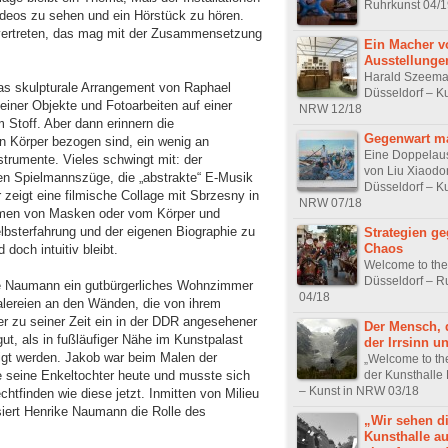
Ruhrkunst 04/1
Videos zu sehen und ein Hörstück zu hören.
t vertreten, das mag mit der Zusammensetzung
Ein Macher v
Ausstellunge
Harald Szeema
das skulpturale Arrangement von Raphael
Düsseldorf – Ku
seiner Objekte und Fotoarbeiten auf einer
NRW 12/18
Stoff. Aber dann erinnern die
Gegenwart m
n Körper bezogen sind, ein wenig an
Eine Doppelaus
strumente. Vieles schwingt mit: der
von Liu Xiaodo
ellen Spielmannszüge, die „abstrakte“ E-Musik
Düsseldorf – Ku
zeigt eine filmische Collage mit Sbrzesny in
NRW 07/18
hmen von Masken oder vom Körper und
Selbsterfahrung und der eigenen Biographie zu
Strategien g
Chaos
 doch intuitiv bleibt.
Welcome to the
Düsseldorf – R
ke Naumann ein gutbürgerliches Wohnzimmer
04/18
alereien an den Wänden, die von ihrem
r zu seiner Zeit ein in der DDR angesehener
Der Mensch, d
 gut, als in fußläufiger Nähe im Kunstpalast
der Irrsinn u
igt werden. Jakob war beim Malen der
„Welcome to the
der Kunsthalle
ie seine Enkeltochter heute und musste sich
– Kunst in NRW 03/18
chtfinden wie diese jetzt. Inmitten von Milieu
iert Henrike Naumann die Rolle des
„Wir sehen d
Kunsthalle au