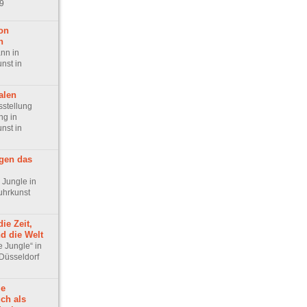
9
on
n
nn in
nst in
alen
stellung
ng in
nst in
egen das
 Jungle in
uhrkunst
ie Zeit,
nd die Welt
 Jungle“ in
 Düsseldorf
ie
ch als