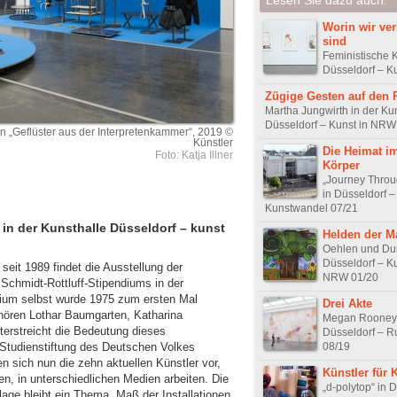
Worin wir ve
sind
Feministische K
Düsseldorf – K
Zügige Gesten auf den 
Martha Jungwirth in der Ku
Düsseldorf – Kunst in NRW
on „Geflüster aus der Interpretenkammer“, 2019 ©
Künstler
Die Heimat i
Foto: Katja Illner
Körper
„Journey Throu
in Düsseldorf –
Kunstwandel 07/21
 in der Kunsthalle Düsseldorf – kunst
Helden der Ma
Oehlen und Du
Düsseldorf – Ku
 seit 1989 findet die Ausstellung der
NRW 01/20
Schmidt-Rottluff-Stipendiums in der
dium selbst wurde 1975 zum ersten Mal
Drei Akte
hören Lothar Baumgarten, Katharina
Megan Rooney
erstreicht die Bedeutung dieses
Düsseldorf – R
08/19
 Studienstiftung des Deutschen Volkes
len sich nun die zehn aktuellen Künstler vor,
Künstler für 
en, in unterschiedlichen Medien arbeiten. Die
„d-polytop“ in 
lage bleibt ein Thema, Maß der Installationen