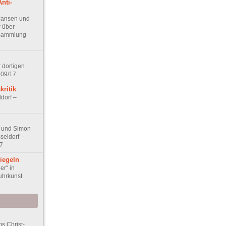
nti-
 Jansen und
r über
– Sammlung
 dortigen
 09/17
kritik
ldorf –
 und Simon
seldorf –
7
iegeln
er“ in
uhrkunst
s Christ-