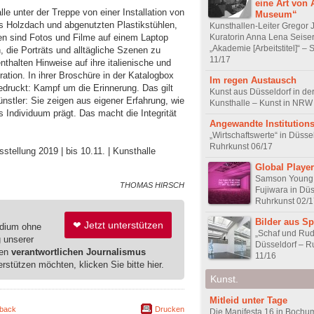
eine Art von A
e unter der Treppe von einer Installation von
Museum“
us Holzdach und abgenutzten Plastikstühlen,
Kunsthallen-Leiter Gregor
Kuratorin Anna Lena Seise
en sind Fotos und Filme auf einem Laptop
„Akademie [Arbeitstitel]“ 
 die Porträts und alltägliche Szenen zu
11/17
thalten Hinweise auf ihre italienische und
ation. In ihrer Broschüre in der Katalogbox
Im regen Austausch
gedruckt: Kampf um die Erinnerung. Das gilt
Kunst aus Düsseldorf in der
ünstler: Sie zeigen aus eigener Erfahrung, wie
Kunsthalle – Kunst in NRW
 Individuum prägt. Das macht die Integrität
Angewandte Institutions
„Wirtschaftswerte“ in Düsse
Ruhrkunst 06/17
stellung 2019 | bis 10.11. | Kunsthalle
Global Player
Samson Young
THOMAS HIRSCH
Fujiwara in Düs
Ruhrkunst 02/1
Bilder aus Sp
❤ Jetzt unterstützen
edium ohne
„Schaf und Rud
g unserer
Düsseldorf – R
ren
verantwortlichen Journalismus
11/16
erstützen möchten, klicken Sie bitte hier.
Kunst.
Mitleid unter Tage
back
Drucken
Die Manifesta 16 in Bochum