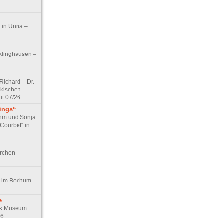
 in Unna –
klinghausen –
ichard – Dr.
rkischen
ut 07/26
tings“
ohm und Sonja
 Courbet“ in
irchen –
t!“ im Bochum
e
ck Museum
26