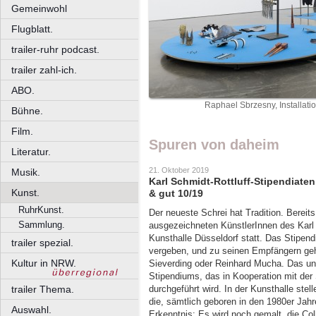
Gemeinwohl
Flugblatt.
trailer-ruhr podcast.
trailer zahl-ich.
ABO.
Raphael Sbrzesny, Installati
Bühne.
Film.
Spuren von daheim
Literatur.
21. Oktober 2019
Musik.
Karl Schmidt-Rottluff-Stipendiaten
Kunst.
& gut 10/19
RuhrKunst.
Der neueste Schrei hat Tradition. Bereits
Sammlung.
ausgezeichneten KünstlerInnen des Karl 
Kunsthalle Düsseldorf statt. Das Stipen
trailer spezial.
vergeben, und zu seinen Empfängern ge
Kultur in NRW.
Sieverding oder Reinhard Mucha. Das unt
Stipendiums, das in Kooperation mit der
trailer Thema.
durchgeführt wird. In der Kunsthalle stel
die, sämtlich geboren in den 1980er Jahr
Auswahl.
Erkenntnis: Es wird noch gemalt, die Col