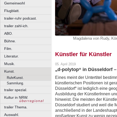
Gemeinwohl
Flugblatt.
trailer-ruhr podcast.
trailer zahl-ich.
ABO.
Magdalena von Rudy, Köni
Bühne.
Film.
Künstler für Künstler
Literatur.
Musik.
05. April 2019
„d-polytop“ in Düsseldorf 
Kunst.
Eines meint der Untertitel bestim
RuhrKunst.
künstlerischen Positionen ist ger
Sammlung.
Düsseldorf“ ist lediglich eine geo
trailer spezial.
Ausbildung der KünstlerInnen u
Kultur in NRW.
hinweist. Die meisten der Künst
Düsseldorf studiert und weil die 
trailer Thema.
anschließend in der Landeshauptst
Auswahl.
großartiger Kunst zu wenig gezei