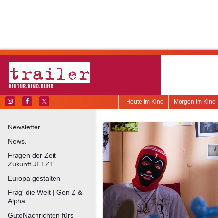
Heute im Kino
Morgen im Kino
Newsletter.
News.
Fragen der Zeit
Zukunft JETZT
Europa gestalten
Frag' die Welt | Gen Z &
Alpha
GuteNachrichten fürs