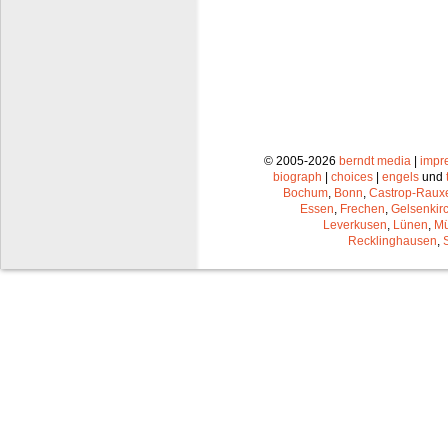
© 2005-2026
berndt media
|
impr
biograph
|
choices
|
engels
und
Bochum
,
Bonn
,
Castrop-Raux
Essen
,
Frechen
,
Gelsenkir
Leverkusen
,
Lünen
,
Mü
Recklinghausen
,