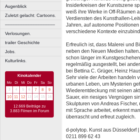
Insiderkreisen der Kunstszene sp
Augenblick
weiß ihre Werke in Off-Räumen a
Zuletzt gelacht: Cartoons.
Verdiensten des Kunsthallen-Leit
––––––––––––––––––––
Jahren, auf autonome Positionen
verschiedene Kontexte einzubinden
Verlosungen.
trailer Geschichte
Erfreulich ist, dass Malerei und B
neben den Neuen Medien halten. 
Jobs.
schon länger im Kunstgeschehen,
Kulturlinks.
regelmäßig ausgestellt, bei and
bei Bettina C. Grüger, Heinz Ha
Kinokalender
Sehr viele der Arbeiten handeln 
Mo
Di
Mi
Do
Fr
Sa
So
urbanen Leben, um Mysterien geht
3
4
5
6
7
8
9
Wiederentdeckung mit seinen aktu
Sauer, ein riesiges Vergnügen si
10
11
12
13
14
15
16
Skulpturen von Andreas Fischer,
12.669 Beiträge zu
mit Sprache arbeitet, erkennt man 
3.883 Filmen im Forum
überrascht und erfreut zugleich.
d-polytop. Kunst aus Düsseldorf | 
0211 899 62 43