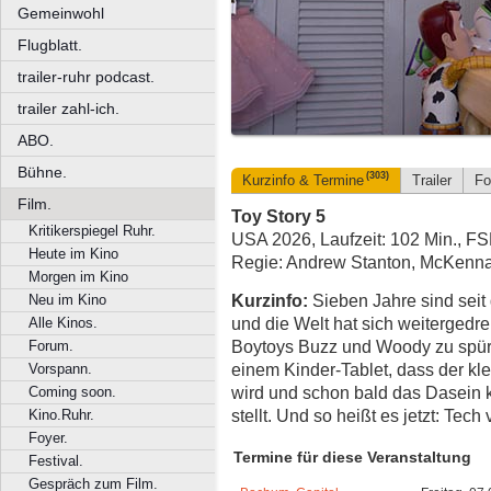
Gemeinwohl
Flugblatt.
trailer-ruhr podcast.
trailer zahl-ich.
ABO.
Bühne.
(303)
Kurzinfo & Termine
Trailer
Fo
Film.
Toy Story 5
Kritikerspiegel Ruhr.
USA 2026, Laufzeit: 102 Min., FS
Heute im Kino
Regie: Andrew Stanton, McKenna
Morgen im Kino
Kurzinfo:
Sieben Jahre sind seit
Neu im Kino
und die Welt hat sich weiterged
Alle Kinos.
Boytoys Buzz und Woody zu spüre
Forum.
einem Kinder-Tablet, dass der kl
Vorspann.
wird und schon bald das Dasein 
Coming soon.
stellt. Und so heißt es jetzt: Tech
Kino.Ruhr.
Foyer.
Termine für diese Veranstaltung
Festival.
Gespräch zum Film.