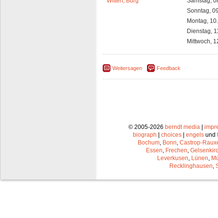
Witten, Burg
Samstag, 0
Sonntag, 0
Montag, 10
Dienstag, 1
Mittwoch, 1
Weitersagen
Feedback
© 2005-2026
berndt media
|
impr
biograph
|
choices
|
engels
und
Bochum
,
Bonn
,
Castrop-Raux
Essen
,
Frechen
,
Gelsenkir
Leverkusen
,
Lünen
,
Mü
Recklinghausen
,