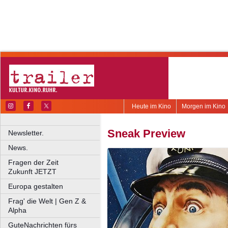
Heute im Kino
Morgen im Kino
Sneak Preview
Newsletter.
News.
Fragen der Zeit
Zukunft JETZT
Europa gestalten
Frag' die Welt | Gen Z &
Alpha
GuteNachrichten fürs