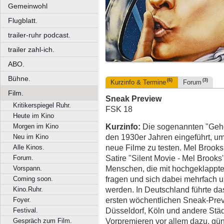
Gemeinwohl
Flugblatt.
trailer-ruhr podcast.
trailer zahl-ich.
ABO.
Bühne.
(6)
(3)
Kurzinfo & Termine
Forum
Film.
Sneak Preview
Kritikerspiegel Ruhr.
FSK 18
Heute im Kino
Kurzinfo:
Die sogenannten "Gehe
Morgen im Kino
den 1930er Jahren eingeführt, u
Neu im Kino
neue Filme zu testen. Mel Brooks 
Alle Kinos.
Satire "Silent Movie - Mel Brooks'
Forum.
Menschen, die mit hochgeklappt
Vorspann.
fragen und sich dabei mehrfach 
Coming soon.
werden. In Deutschland führte d
Kino.Ruhr.
ersten wöchentlichen Sneak-Previ
Foyer.
Düsseldorf, Köln und andere Städ
Festival.
Vorpremieren vor allem dazu, g
Gespräch zum Film.