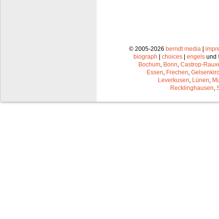
© 2005-2026
berndt media
|
impr
biograph
|
choices
|
engels
und
Bochum
,
Bonn
,
Castrop-Raux
Essen
,
Frechen
,
Gelsenkir
Leverkusen
,
Lünen
,
Mü
Recklinghausen
,