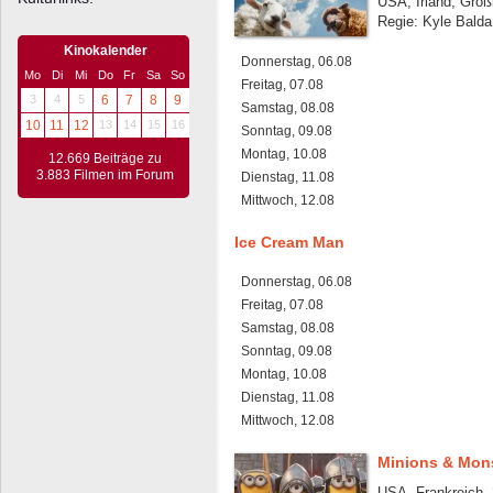
USA, Irland, Groß
Regie: Kyle Balda
Kinokalender
Donnerstag, 06.08
Mo
Di
Mi
Do
Fr
Sa
So
Freitag, 07.08
3
4
5
6
7
8
9
Samstag, 08.08
10
11
12
13
14
15
16
Sonntag, 09.08
Montag, 10.08
12.669 Beiträge zu
3.883 Filmen im Forum
Dienstag, 11.08
Mittwoch, 12.08
Ice Cream Man
Donnerstag, 06.08
Freitag, 07.08
Samstag, 08.08
Sonntag, 09.08
Montag, 10.08
Dienstag, 11.08
Mittwoch, 12.08
Minions & Mon
USA, Frankreich, 