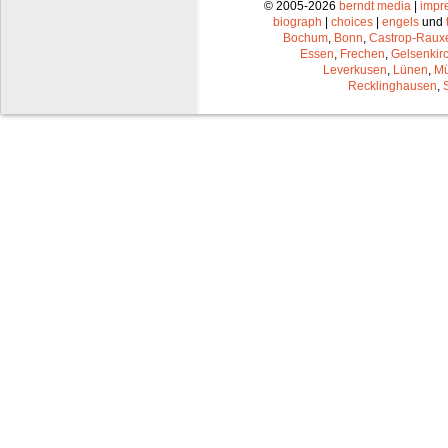
© 2005-2026
berndt media
|
impr
biograph
|
choices
|
engels
und
Bochum
,
Bonn
,
Castrop-Raux
Essen
,
Frechen
,
Gelsenkir
Leverkusen
,
Lünen
,
Mü
Recklinghausen
,