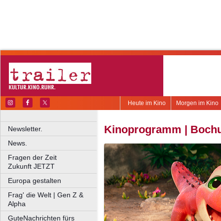
Heute im Kino
Morgen im Kino
Kinoprogramm | Bochu
Newsletter.
News.
Fragen der Zeit
Zukunft JETZT
Europa gestalten
Frag' die Welt | Gen Z &
Alpha
GuteNachrichten fürs