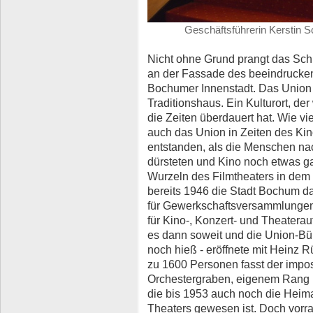
Geschäftsführerin Kerstin 
Nicht ohne Grund prangt das Schil
an der Fassade des beeindrucke
Bochumer Innenstadt. Das Union F
Traditionshaus. Ein Kulturort, de
die Zeiten überdauert hat. Wie vie
auch das Union in Zeiten des Ki
entstanden, als die Menschen nac
dürsteten und Kino noch etwas g
Wurzeln des Filmtheaters in de
bereits 1946 die Stadt Bochum da
für Gewerkschaftsversammlungen 
für Kino-, Konzert- und Theaterau
es dann soweit und die Union-Büh
noch hieß - eröffnete mit Heinz R
zu 1600 Personen fasst der impo
Orchestergraben, eigenem Rang u
die bis 1953 auch noch die Hei
Theaters gewesen ist. Doch vorra