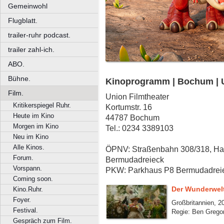
Gemeinwohl
Flugblatt.
trailer-ruhr podcast.
trailer zahl-ich.
ABO.
Bühne.
Kinoprogramm | Bochum | U
Film.
Union Filmtheater
Kritikerspiegel Ruhr.
Kortumstr. 16
Heute im Kino
44787 Bochum
Morgen im Kino
Tel.: 0234 3389103
Neu im Kino
Alle Kinos.
ÖPNV: Straßenbahn 308/318, Halt
Forum.
Bermudadreieck
Vorspann.
PKW: Parkhaus P8 Bermudadreie
Coming soon.
Der Wunderwe
Kino.Ruhr.
Foyer.
Großbritannien, 2
Festival.
Regie: Ben Grego
Gespräch zum Film.