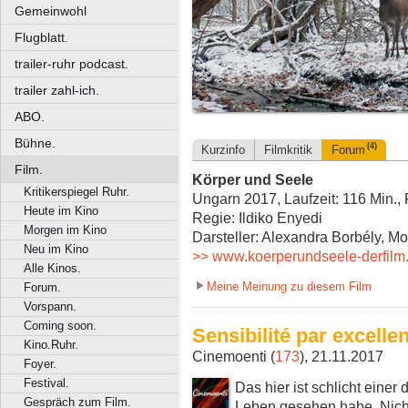
Gemeinwohl
Flugblatt.
trailer-ruhr podcast.
trailer zahl-ich.
ABO.
Bühne.
(4)
Kurzinfo
Filmkritik
Forum
Film.
Körper und Seele
Kritikerspiegel Ruhr.
Ungarn 2017, Laufzeit: 116 Min.,
Heute im Kino
Regie: Ildiko Enyedi
Morgen im Kino
Darsteller: Alexandra Borbély, M
Neu im Kino
>> www.koerperundseele-derfilm
Alle Kinos.
Meine Meinung zu diesem Film
Forum.
Vorspann.
Coming soon.
Sensibilité par exc
Kino.Ruhr.
Cinemoenti (
173
), 21.11.2017
Foyer.
Festival.
Das hier ist schlicht einer
Gespräch zum Film.
Leben gesehen habe. Nicht