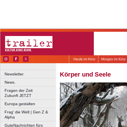
Heute im Kino
Morgen im Kino
Körper und Seele
Newsletter.
News.
Fragen der Zeit
Zukunft JETZT
Europa gestalten
Frag' die Welt | Gen Z &
Alpha
GuteNachrichten fürs