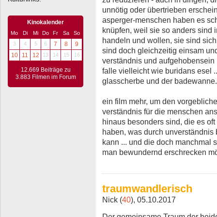
unnötig oder übertrieben erschei
asperger-menschen haben es sch
Kinokalender
knüpfen, weil sie so anders sind
Mo
Di
Mi
Do
Fr
Sa
So
handeln und wollen, sie sind sic
3
4
5
6
7
8
9
sind doch gleichzeitig einsam un
10
11
12
13
14
15
16
verständnis und aufgehobensein ..
12.669 Beiträge zu
falle vielleicht wie buridans esel 
3.883 Filmen im Forum
glasscherbe und der badewanne.
ein film mehr, um den vorgeblic
verständnis für die menschen ans
hinaus besonders sind, die es oft
haben, was durch unverständnis 
kann ... und die doch manchmal so
man bewundernd erschrecken mö
traumwandlerisch
Nick (
40
), 05.10.2017
Der gemeinsame Traum der beide