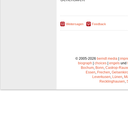
Weitersagen
Feedback
© 2005-2026
berndt media
|
impr
biograph
|
choices
|
engels
und
Bochum
,
Bonn
,
Castrop-Raux
Essen
,
Frechen
,
Gelsenkir
Leverkusen
,
Lünen
,
Mü
Recklinghausen
,