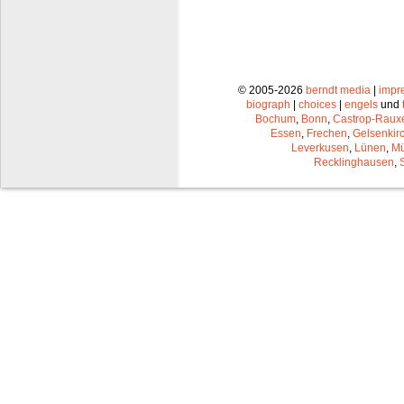
© 2005-2026
berndt media
|
impr
biograph
|
choices
|
engels
und
Bochum
,
Bonn
,
Castrop-Raux
Essen
,
Frechen
,
Gelsenkir
Leverkusen
,
Lünen
,
Mü
Recklinghausen
,