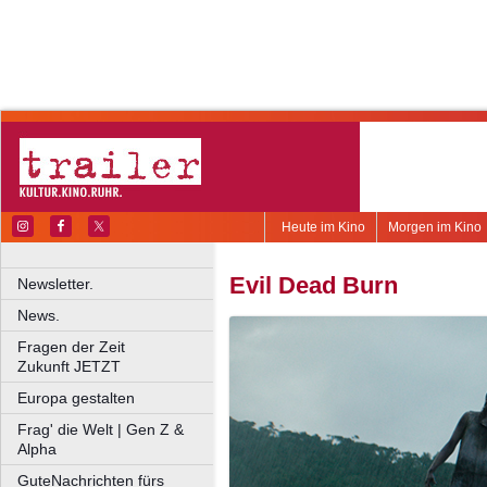
Heute im Kino
Morgen im Kino
Evil Dead Burn
Newsletter.
News.
Fragen der Zeit
Zukunft JETZT
Europa gestalten
Frag' die Welt | Gen Z &
Alpha
GuteNachrichten fürs