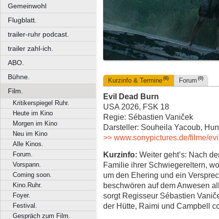
Gemeinwohl
Flugblatt.
trailer-ruhr podcast.
trailer zahl-ich.
ABO.
Bühne.
(6)
(0)
Kurzinfo & Termine
Forum
Film.
Evil Dead Burn
Kritikerspiegel Ruhr.
USA 2026, FSK 18
Heute im Kino
Regie: Sébastien Vaniček
Morgen im Kino
Darsteller: Souheila Yacoub, Hu
Neu im Kino
>> www.sonypictures.de/filme/evi
Alle Kinos.
Kurzinfo:
Weiter geht’s: Nach de
Forum.
Familie ihrer Schwiegereltern, wo 
Vorspann.
um den Ehering und ein Verspre
Coming soon.
beschwören auf dem Anwesen alle
Kino.Ruhr.
sorgt Regisseur Sébastien Vaniček 
Foyer.
der Hütte, Raimi und Campbell c
Festival.
Gespräch zum Film.