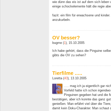
wie dünn das eis ist auf dem sich leben v
einige schockelemente hält die regie aber
fazit: ein film für erwachsene und kinde
anzukurbeln.
OV besser?
bugme (
1
), 15.10.2005
Ich habe gehört, dass die Pinguine selbe
gibts die OV zu sehen?
Tierfilme .....
Loretta (
43
), 13.10.2005
..... mag ich ja eigentlich gar ni
Vorfeld hatte ich schon irgendw
Pinguinen gegeben hat und die 
bestätigen, aber ich konnte das ganz gu
genießen. Man erfährt viel über die Tiere
damit kein Doku-Charakter. Man schaut d