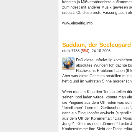
könnten ja Mißverständnisse aufkommen! 
zumindest mit anderer Musik gewesen s
ersetzt. Ob diese erste Fassung auch 
www.einseitig.info
Saddam, der Seeleopard 
otello7788 (
554
), 24.10.2005
Daß diese unfreiwillig komischen
absolutes Wunder! Ich dachte b
Nachwuchs Probleme haben (9 Mo
Aber was diese Gesellen anstellen müss
heftig und im wahrsten Sinne mörderisch
Wenn man im Kino den Ton abstellen dür
seinen Ipod laden würde, könnte man ein
die Pinguine aus dem Off reden was schie
"feindlichen" Tiere mit Geräuschen aus 
dann ein Pinguinopfer erwischt (eigentl
aus dem Off der Kommentar: "Das Monster
Junge" - Geht es noch dümmer? Leider J
Knabenstimme ihre Sicht der Dinge erläu