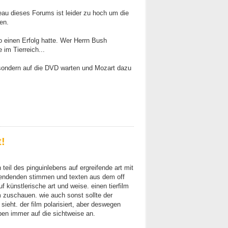
au dieses Forums ist leider zu hoch um die
en.
 einen Erfolg hatte. Wer Herrn Bush
 im Tierreich...
 sondern auf die DVD warten und Mozart dazu
t!
 teil des pinguinlebens auf ergreifende art mit
hendenden stimmen und texten aus dem off
uf künstlerische art und weise. einen tierfilm
m zuschauen. wie auch sonst sollte der
sieht. der film polarisiert, aber deswegen
n immer auf die sichtweise an.