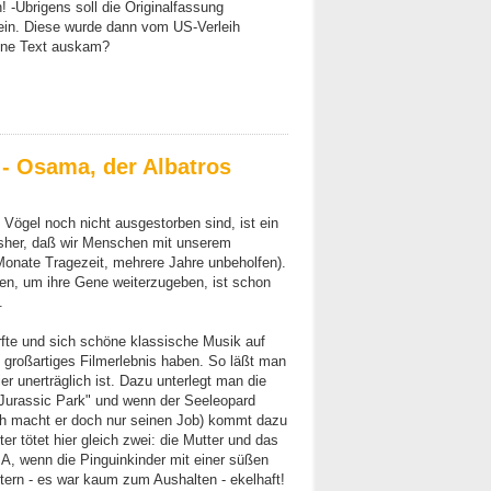
-Übrigens soll die Originalfassung
ein. Diese wurde dann vom US-Verleih
ohne Text auskam?
- Osama, der Albatros
 Vögel noch nicht ausgestorben sind, ist ein
isher, daß wir Menschen mit unserem
nate Tragezeit, mehrere Jahre unbeholfen).
en, um ihre Gene weiterzugeben, ist schon
.
fte und sich schöne klassische Musik auf
 großartiges Filmerlebnis haben. So läßt man
r unerträglich ist. Dazu unterlegt man die
"Jurassic Park" und wenn der Seeleopard
lich macht er doch nur seinen Job) kommt dazu
 tötet hier gleich zwei: die Mutter und das
A, wenn die Pinguinkinder mit einer süßen
tern - es war kaum zum Aushalten - ekelhaft!