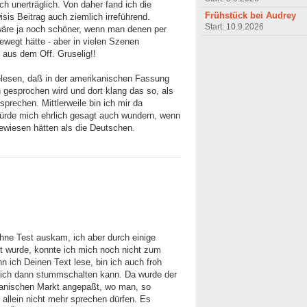
ch unerträglich. Von daher fand ich die
Frühstück bei Audrey
isis Beitrag auch ziemlich irreführend.
Start: 10.9.2026
- wäre ja noch schöner, wenn man denen per
ewegt hätte - aber in vielen Szenen
 aus dem Off. Gruselig!!
elesen, daß in der amerikanischen Fassung
esprochen wird und dort klang das so, als
prechen. Mittlerweile bin ich mir da
 würde mich ehrlich gesagt auch wundern, wenn
wiesen hätten als die Deutschen.
hne Test auskam, ich aber durch einige
t wurde, konnte ich mich noch nicht zum
n ich Deinen Text lese, bin ich auch froh
 ich dann stummschalten kann. Da wurde der
ikanischen Markt angepaßt, wo man, so
r allein nicht mehr sprechen dürfen. Es