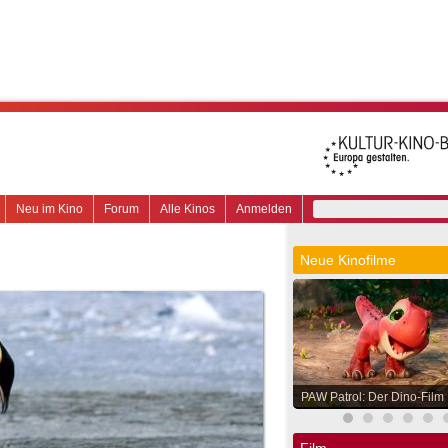
Neu im Kino
Forum
Alle Kinos
Anmelden
Neue Kinofilme
PAW Patrol: Der Dino-Film
Film.