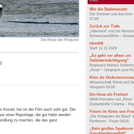
Wie die Bademeister
Der Sommer und das Kino 
07/26
Zurück zur Tiefe
„Vaterland“ und die Renai
Schwarzweißfilms – Vorsp
Die Reise der Pinguine
Identitti
Start: 12.11.2026
„Es geht vor allem um
Selbstermächtigung“
 0
Regisseur Markus Schleinz
„Rose“ – Gespräch zum Fil
Kino als Diskussionsr
Wissenschaft, Klima und G
Vorspann 05/26
Die Hose als Freiheit
NRW-Premiere von „Rose“
Düsseldorfer Cinema – Foy
 Ansatz her ist der Film auch sehr gut. Der
Feiern im Kreis von Fr
aus einer Reportage, die gut hätte werden
„Die Schwester der Braut“ 
handlung zu machen, die das ganz
Filmforum – Foyer 04/26
„Kein großes Spektrum
Geschlechtsvielfalt“