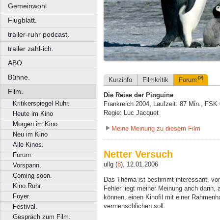
Gemeinwohl
Flugblatt.
trailer-ruhr podcast.
trailer zahl-ich.
ABO.
Bühne.
(9)
Kurzinfo
Filmkritik
Forum
Film.
Die Reise der Pinguine
Kritikerspiegel Ruhr.
Frankreich 2004, Laufzeit: 87 Min., FSK
Regie: Luc Jacquet
Heute im Kino
Morgen im Kino
Meine Meinung zu diesem Film
Neu im Kino
Alle Kinos.
Netter Versuch
Forum.
ullg (
8
), 12.01.2006
Vorspann.
Coming soon.
Das Thema ist bestimmt interessant, vom
Kino.Ruhr.
Fehler liegt meiner Meinung anch darin, 
Foyer.
können, einen Kinofil mit einer Rahmen
vermenschlichen soll.
Festival.
Gespräch zum Film.