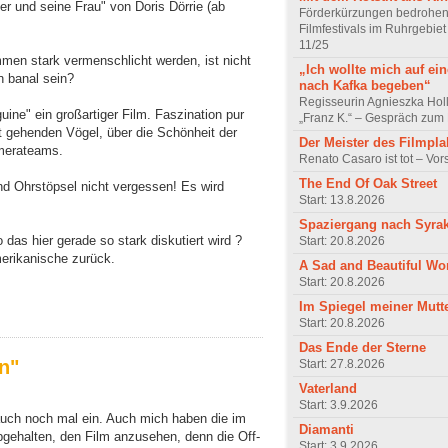
 und seine Frau" von Doris Dörrie (ab
Förderkürzungen bedrohen
Filmfestivals im Ruhrgebie
11/25
mmen stark vermenschlicht werden, ist nicht
„Ich wollte mich auf ei
 banal sein?
nach Kafka begeben“
Regisseurin Agnieszka Hol
ine" ein großartiger Film. Faszination pur
„Franz K.“ – Gespräch zum 
 gehenden Vögel, über die Schönheit der
Der Meister des Filmpla
amerateams.
Renato Casaro ist tot – Vo
The End Of Oak Street
d Ohrstöpsel nicht vergessen! Es wird
Start: 13.8.2026
Spaziergang nach Syra
 das hier gerade so stark diskutiert wird ?
Start: 20.8.2026
merikanische zurück.
A Sad and Beautiful Wo
Start: 20.8.2026
Im Spiegel meiner Mutt
Start: 20.8.2026
Das Ende der Sterne
n"
Start: 27.8.2026
Vaterland
Start: 3.9.2026
auch noch mal ein. Auch mich haben die im
Diamanti
gehalten, den Film anzusehen, denn die Off-
Start: 3.9.2026