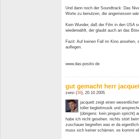
Und dann noch der Soundtrack: Das Nive
Worte zu benutzen, die angemessen wär
Kein Wunder, daß der Film in den USA so
wiederwählt, der glaubt auch an das Böse
Fazit: Auf keinen Fall im Kino ansehen,
auflegen.
www.das-positiv.de
gut gemacht herr jacque
zwisi (
38
), 20.10.2005
jacquett zeigt einen wesentlichen
toller begleitmusik und ansprec
(übrigens: kein pinguin spricht) a
habe ich nicht gesehen. nichts stört bei
zuschauer begreifen was er da eigentlich 
muss sich keiner schämen. es kommt ebe