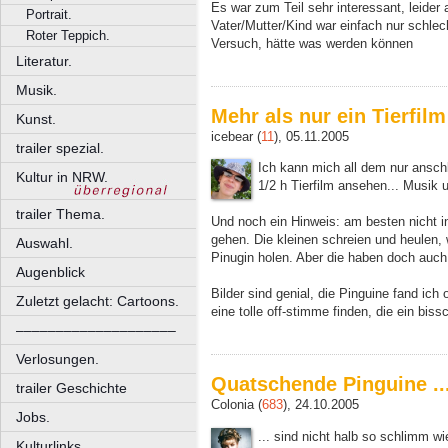
Es war zum Teil sehr interessant, leider
Portrait.
Vater/Mutter/Kind war einfach nur schlec
Roter Teppich.
Versuch, hätte was werden können
Literatur.
Musik.
Mehr als nur ein Tierfilm
Kunst.
icebear (
11
), 05.11.2005
trailer spezial.
Ich kann mich all dem nur anschli
Kultur in NRW.
1/2 h Tierfilm ansehen... Musik 
trailer Thema.
Und noch ein Hinweis: am besten nicht in
gehen. Die kleinen schreien und heulen,
Auswahl.
Pinugin holen. Aber die haben doch auch
Augenblick
Bilder sind genial, die Pinguine fand ic
Zuletzt gelacht: Cartoons.
eine tolle off-stimme finden, die ein biss
––––––––––––––––––––
Verlosungen.
Quatschende Pinguine ..
trailer Geschichte
Colonia (
683
), 24.10.2005
Jobs.
... sind nicht halb so schlimm 
Kulturlinks.