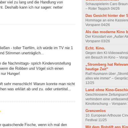
 aber viel zu lang und die Handlung von
Schauspielerin Caro Braun
ht. Deshalb kann ich nur sagen: netter
– Roter Teppich 04/26
Das Gesicht hinter der 
Hommage an eine Kassiere
Vorspann 04/26
Als das moderne Kino 
Der Kinostart von „Außer A
Vorspann 03/26
eßen - toller Tierfilm, ich würde im TV nie 1
Echt. Kino.
Gegen den KI-Videowahnsin
und Stimmen unerträglich...
ein Besuch im Kino – Vors
 die Nachmittags- sprich Kindervorstellung
„Stromberg hat Relevanz
 wenn die Robben und Vögel sich einen
heutige Zeit“
 nur Hunger!
Ralf Husmann über „Strom
alles wie immer“ – Gesprä
12/25
h oft sehr menschlich! Warum konnte man nicht
chen was erklärt ab und zu. oder untertitel...
Land ohne Kino-Geschi
Geschlossene Zeitungsarc
verhindern eine umfassend
Kinoforschung – Vorspann 
.
Grenzenlos
10. European Arthouse Ci
Festival 11/25
wie quatschende Fische, wenn ich mal den
Mit dem Rotstift ans Ki