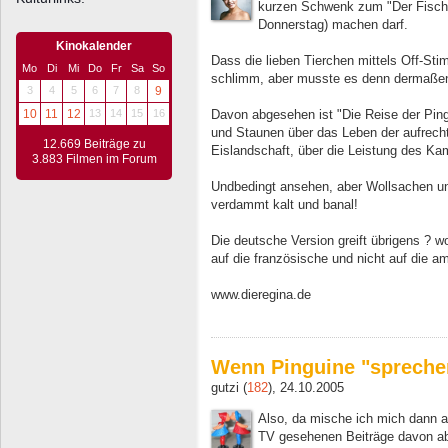
kurzen Schwenk zum "Der Fischer
Donnerstag) machen darf.
Kinokalender
Dass die lieben Tierchen mittels Off-Sti
Mo
Di
Mi
Do
Fr
Sa
So
schlimm, aber musste es denn dermaßen
3
4
5
6
7
8
9
Davon abgesehen ist "Die Reise der Pingu
10
11
12
13
14
15
16
und Staunen über das Leben der aufrecht
12.669 Beiträge zu
Eislandschaft, über die Leistung des K
3.883 Filmen im Forum
Undbedingt ansehen, aber Wollsachen un
verdammt kalt und banal!
Die deutsche Version greift übrigens ? wo
auf die französische und nicht auf die a
www.dieregina.de
Wenn Pinguine "spreche
gutzi (
182
), 24.10.2005
Also, da mische ich mich dann 
TV gesehenen Beiträge davon ab