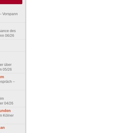
– Vorspann
ssance des
ann 06/26
er über
m 05/26
aum
espräch –
 im
er 04/26
eunden
im Kölner
 an