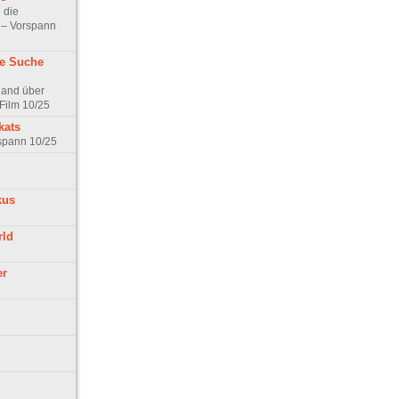
 die
t – Vorspann
ne Suche
land über
Film 10/25
kats
rspann 10/25
kus
rld
er