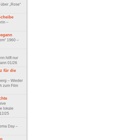
 über „Rose“
Scheibe
rin –
begann
tem“ 1960 –
n hilft nur
pann 01/26
 für die
berg – Wieder
ch zum Film
chte
hive
e lokale
12/25
nema Day –
no