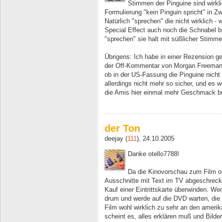
Stimmen der Pinguine sind wirkli
Formulierung "kein Pinguin spricht" in Zw
Natürlich "sprechen" die nicht wirklich 
Special Effect auch noch die Schnabel b
"sprechen" sie halt mit süßlicher Stimme
Übrigens: Ich habe in einer Rezension g
der Off-Kommentar von Morgan Freeman g
ob in der US-Fassung die Pinguine nicht s
allerdings nicht mehr so sicher, und es
die Amis hier einmal mehr Geschmack be
der Ton
deejay (
111
), 24.10.2005
Danke otello7788!
Da die Kinovorschau zum Film o
Ausschnitte mit Text im TV abgeschreck
Kauf einer Eintrittskarte überwinden. Wen
drum und werde auf die DVD warten, die
Film wohl wirklich zu sehr an den amer
scheint es, alles erklären muß und Bilde