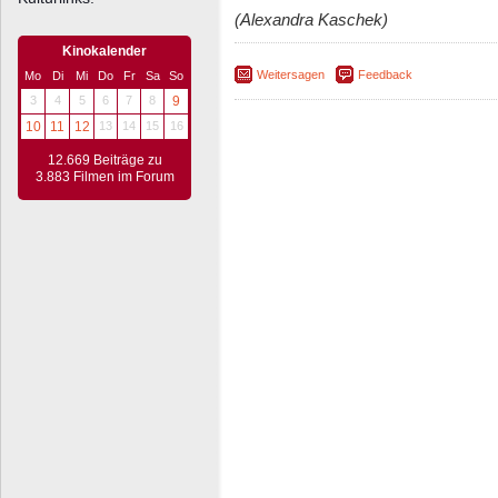
(Alexandra Kaschek)
Kinokalender
Weitersagen
Feedback
Mo
Di
Mi
Do
Fr
Sa
So
3
4
5
6
7
8
9
10
11
12
13
14
15
16
12.669 Beiträge zu
3.883 Filmen im Forum