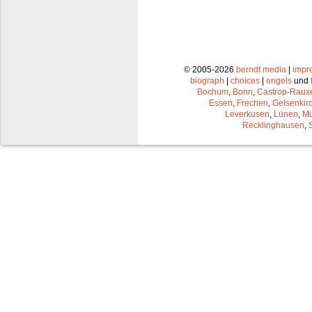
© 2005-2026
berndt media
|
impr
biograph
|
choices
|
engels
und
Bochum
,
Bonn
,
Castrop-Raux
Essen
,
Frechen
,
Gelsenkir
Leverkusen
,
Lünen
,
Mü
Recklinghausen
,