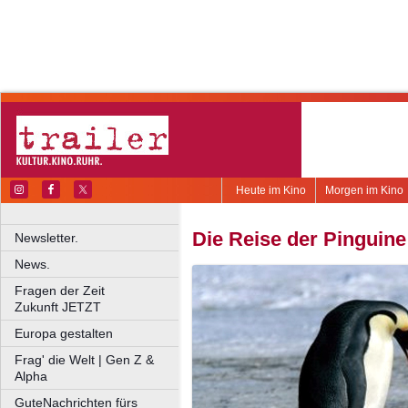
Heute im Kino
Morgen im Kino
Die Reise der Pinguine
Newsletter.
News.
Fragen der Zeit
Zukunft JETZT
Europa gestalten
Frag' die Welt | Gen Z &
Alpha
GuteNachrichten fürs