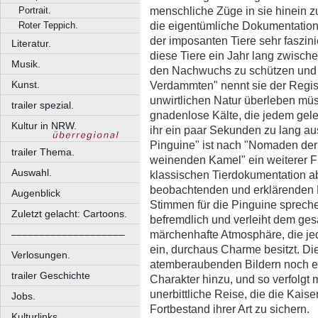
menschliche Züge in sie hinein zu
Portrait.
die eigentümliche Dokumentatio
Roter Teppich.
der imposanten Tiere sehr faszin
Literatur.
diese Tiere ein Jahr lang zwisch
Musik.
den Nachwuchs zu schützen und 
Verdammten" nennt sie der Regiss
Kunst.
unwirtlichen Natur überleben müs
trailer spezial.
gnadenlose Kälte, die jedem gel
Kultur in NRW.
ihr ein paar Sekunden zu lang au
Pinguine" ist nach "Nomaden der
trailer Thema.
weinenden Kamel" ein weiterer Fi
Auswahl.
klassischen Tierdokumentation ab
beobachtenden und erklärenden 
Augenblick
Stimmen für die Pinguine sprec
Zuletzt gelacht: Cartoons.
befremdlich und verleiht dem ges
märchenhafte Atmosphäre, die jed
––––––––––––––––––––
ein, durchaus Charme besitzt. Di
Verlosungen.
atemberaubenden Bildern noch e
trailer Geschichte
Charakter hinzu, und so verfolgt
unerbittliche Reise, die die Kai
Jobs.
Fortbestand ihrer Art zu sichern.
Kulturlinks.