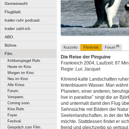
Gemeinwohl
Flugblatt.
trailer-ruhr podcast.
trailer zahl-ich.
ABO.
Bühne.
(9)
Kurzinfo
Filmkritik
Forum
Film.
Die Reise der Pinguine
Kritikerspiegel Ruhr.
Frankreich 2004, Laufzeit: 87 Min
Heute im Kino
Regie: Luc Jacquet
Morgen im Kino
Klirrend-kalte Landschaften ruhe
Neu im Kino
tintenblauem Wasser. Man wähnt 
Alle Kinos.
Planeten, einer anderen, beruhig
Forum.
live in paradise" singt die an Bj
Vorspann.
und untermalt damit den Flug über
Coming soon.
Sehnsüchte mit Bildern der Natur
Kino.Ruhr.
Seelenlandschaften, in der der M
Foyer.
möchte. Stattdessen findet er sic
Festival.
fremd und gleichzeitig so vertraut
Gespräch zum Film.