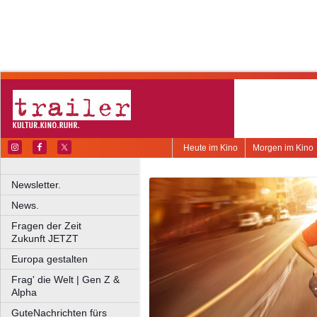
Heute im Kino
Morgen im Kino
Newsletter.
News.
Fragen der Zeit
Zukunft JETZT
Europa gestalten
Frag' die Welt | Gen Z &
Alpha
GuteNachrichten fürs