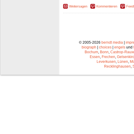
Weitersagen
Kommentieren
Feed
© 2005-2026
berndt media
|
impr
biograph
|
choices
|
engels
und
Bochum
,
Bonn
,
Castrop-Raux
Essen
,
Frechen
,
Gelsenkir
Leverkusen
,
Lünen
,
Mü
Recklinghausen
,