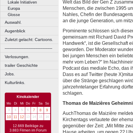
Welt das Bild der Gen Z zusamme
Lokale Initiativen
Menschen, die zwischen 1995 un
Europa
Nahles, Chefin der Bundesagentur 
Glosse
an die junge Generation, um mitzu
Auswahl.
Prominente schlossen sich dieser
Augenblick
gemeinsam mit Richard David Pre
Zuletzt gelacht: Cartoons.
Handwerk“, ist die Gesellschaft e
––––––––––––––––––––
geworden. Der Moderator wundert
bei jungen Menschen ein beliebter
Verlosungen.
mehr vom Leben?“ Im Nachhinein 
trailer Geschichte
Podcast das mediale Echo, das i
Dass es auf Twitter (heute X)mitu
Jobs.
über die Stränge geschlagen wird,
Kulturlinks.
jahrzehntelanger Erfahrung dürft
schlagen.
Kinokalender
Thomas de Maizières Geheimni
Mo
Di
Mi
Do
Fr
Sa
So
3
4
5
6
7
8
9
AuchThomas de Maizière meldete 
10
11
12
13
14
15
16
Kirchentags verlautete der ehem
gegenüber der Zeit: „Mit Mitte zw
12.669 Beiträge zu
3.883 Filmen im Forum
Hause arbeiten, um gegen 22 Uhr