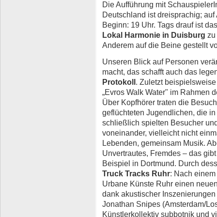
Die Aufführung mit SchauspielerI
Deutschland ist dreisprachig; auf
Beginn: 19 Uhr. Tags drauf ist 
Lokal Harmonie in Duisburg
zu 
Anderem auf die Beine gestellt v
Unseren Blick auf Personen ver
macht, das schafft auch das lege
Protokoll
. Zuletzt beispielsweise
„Evros Walk Water" im Rahmen de
Über Kopfhörer traten die Besuc
geflüchteten Jugendlichen, die in
schließlich spielten Besucher und
voneinander, vielleicht nicht ein
Lebenden, gemeinsam Musik. Abe
Unvertrautes, Fremdes – das gibt
Beispiel in Dortmund. Durch des
Truck Tracks Ruhr
: Nach einem 
Urbane Künste Ruhr einen neuen 
dank akustischer Inszenierungen 
Jonathan Snipes (Amsterdam/Los
Künstlerkollektiv subbotnik und 