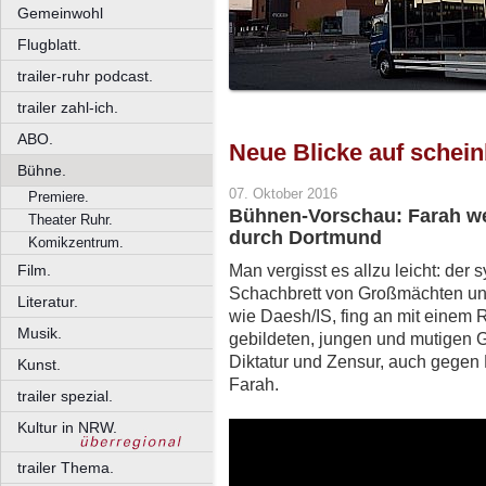
Gemeinwohl
Flugblatt.
trailer-ruhr podcast.
trailer zahl-ich.
ABO.
Neue Blicke auf schein
Bühne.
07. Oktober 2016
Premiere.
Bühnen-Vorschau: Farah we
Theater Ruhr.
durch Dortmund
Komikzentrum.
Man vergisst es allzu leicht: der 
Film.
Schachbrett von Großmächten un
Literatur.
wie Daesh/IS, fing an mit einem R
Musik.
gebildeten, jungen und mutigen G
Diktatur und Zensur, auch gegen 
Kunst.
Farah.
trailer spezial.
Kultur in NRW.
trailer Thema.