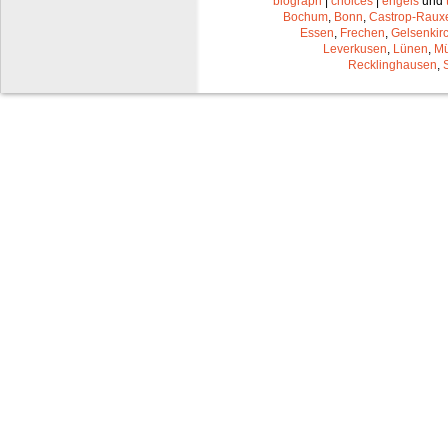
biograph
|
choices
|
engels
und
Bochum
,
Bonn
,
Castrop-Raux
Essen
,
Frechen
,
Gelsenkir
Leverkusen
,
Lünen
,
Mü
Recklinghausen
,