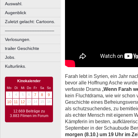
Auswahl.
Augenblick
Zuletzt gelacht: Cartoons.
––––––––––––––––––––
Verlosungen.
trailer Geschichte
Jobs.
Kulturlinks.
Farah lebt in Syrien, ein Jahr na
Kinokalender
bevor alle Hoffnung Asche wurde
Mo
Di
Mi
Do
Fr
Sa
So
verfasste Drama „
Wenn Farah we
kein Fluchtdrama, wie wir schon 
3
4
5
6
7
8
9
Geschichte eines Befreiungsversuc
10
11
12
13
14
15
16
als schutzsuchendes, zu bemitle
12.669 Beiträge zu
als echter Mensch mit eigenem Wil
3.883 Filmen im Forum
Kämpferin im besten, aufkläreri
September in der Schaubude Berli
morgen (8.10.) um 19 Uhr im Ze