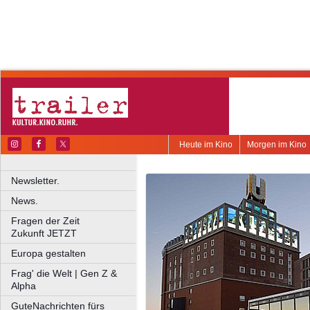
Heute im Kino
Morgen im Kino
Newsletter.
News.
Fragen der Zeit
Zukunft JETZT
Europa gestalten
Frag' die Welt | Gen Z &
Alpha
GuteNachrichten fürs