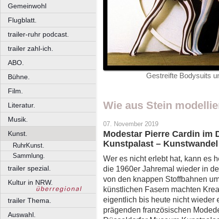
Gemeinwohl
Flugblatt.
trailer-ruhr podcast.
trailer zahl-ich.
ABO.
Gestreifte Bodysuits u
Bühne.
Film.
Wie aus Stein modellie
Literatur.
Musik.
07. November 2019
Modestar Pierre Cardin im
Kunst.
Kunstpalast – Kunstwandel
RuhrKunst.
Sammlung.
Wer es nicht erlebt hat, kann es
trailer spezial.
die 1960er Jahremal wieder in d
von den knappen Stoffbahnen um 
Kultur in NRW.
künstlichen Fasern machten Krea
eigentlich bis heute nicht wieder 
trailer Thema.
prägenden französischen Modede
Auswahl.