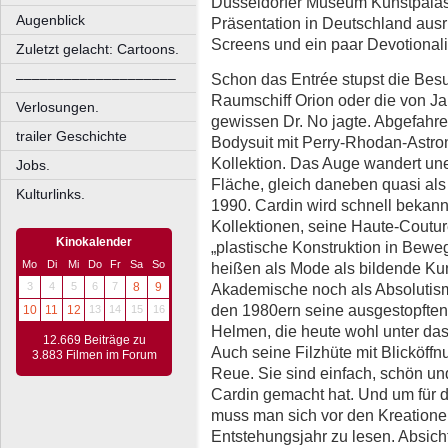
Düsseldorfer Museum Kunstpalast
Augenblick
Präsentation in Deutschland ausr
Screens und ein paar Devotionali
Zuletzt gelacht: Cartoons.
Schon das Entrée stupst die Bes
––––––––––––––––––––
Raumschiff Orion oder die von J
Verlosungen.
gewissen Dr. No jagte. Abgefahre
trailer Geschichte
Bodysuit mit Perry-Rhodan-Astr
Kollektion. Das Auge wandert un
Jobs.
Fläche, gleich daneben quasi al
Kulturlinks.
1990. Cardin wird schnell bekannt
Kollektionen, seine Haute-Coutur
Kinokalender
„plastische Konstruktion in Bewe
Mo
Di
Mi
Do
Fr
Sa
So
heißen als Mode als bildende Kuns
Akademische noch als Absolutism
3
4
5
6
7
8
9
den 1980ern seine ausgestopfte
10
11
12
13
14
15
16
Helmen, die heute wohl unter d
12.669 Beiträge zu
Auch seine Filzhüte mit Blicköff
3.883 Filmen im Forum
Reue. Sie sind einfach, schön u
Cardin gemacht hat. Und um für 
muss man sich vor den Kreation
Entstehungsjahr zu lesen. Absich