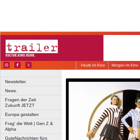
Heute im Kino
Morgen im Kino
Newsletter.
News.
Fragen der Zeit
Zukunft JETZT
Europa gestalten
Frag' die Welt | Gen Z &
Alpha
GuteNachrichten fürs