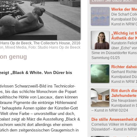
Werke der Me
Die Scharf Coll
Kunstpalast Dü
Kunst in NRW 
„Wichtig ist f
Ästhetik der 
Kuratorin Felici
Hans Op de Beeck, The Collector's House, 2016
tion, Mixed Media, Foto: Studio Hans Op de Beeck
über „Echo“ von
Sime im Düsseldorfer Kunst
hon genug
Sammlung 01/25
Richter dahe
Gerhard Richte
eigt „Black & White. Von Dürer bis
Kunstpalast Dü
Kunst in NRW 
ativlosen Schwarzweiß-Bild ins Technicolor-
Ritt durch die
es, bis das schlichte Monochrom die Popart
Jahrhunderte
läolithische Höhle von Lascaux, dann können
Die Neupräsent
ichbraune Pigmente die eintönige Höhlenwand
Kunstpalast in 
be“ behauptete Äonen später der Künstler-Gott
– Kunst in NRW 02/24
Welt ohne Farbe – unvorstellbar und doch,
alast zeigt ab März die Ausstellung „Black &
Die stille Anwesenheit 
Cornelius Völker im Kunstp
ochrom weicht dort allerdings eher einem
Düsseldorf – Kunst in NRW
türlich dem zeitgenössischen Graugemisch in