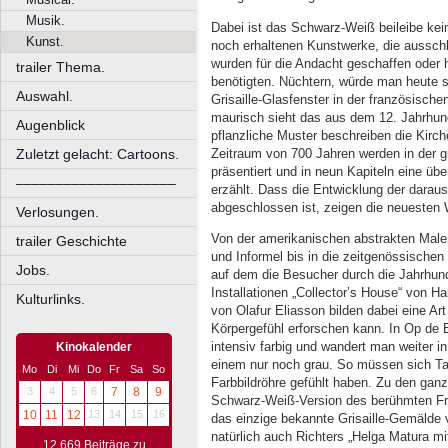
Musik.
Dabei ist das Schwarz-Weiß beileibe kei
Kunst.
noch erhaltenen Kunstwerke, die ausschli
wurden für die Andacht geschaffen oder h
trailer Thema.
benötigten. Nüchtern, würde man heute s
Auswahl.
Grisaille-Glasfenster in der französische
maurisch sieht das aus dem 12. Jahrhu
Augenblick
pflanzliche Muster beschreiben die Kirc
Zeitraum von 700 Jahren werden in der g
Zuletzt gelacht: Cartoons.
präsentiert und in neun Kapiteln eine ü
––––––––––––––––––––
erzählt. Dass die Entwicklung der daraus
abgeschlossen ist, zeigen die neuesten 
Verlosungen.
Von der amerikanischen abstrakten Mal
trailer Geschichte
und Informel bis in die zeitgenössischen I
Jobs.
auf dem die Besucher durch die Jahrhund
Installationen „Collector’s House“ von 
Kulturlinks.
von Olafur Eliasson bilden dabei eine Ar
Körpergefühl erforschen kann. In Op de 
intensiv farbig und wandert man weiter in
Kinokalender
einem nur noch grau. So müssen sich Ta
Mo
Di
Mi
Do
Fr
Sa
So
Farbbildröhre gefühlt haben. Zu den ganz
3
4
5
6
7
8
9
Schwarz-Weiß-Version des berühmten Fra
10
11
12
13
14
15
16
das einzige bekannte Grisaille-Gemälde 
natürlich auch Richters „Helga Matura m
12.669 Beiträge zu