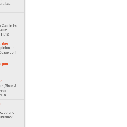
tpalast –
n
e Cardin im
seum
 11/19
chlag
pielen im
Düsseldorf
tiges
s“
er „Black &
useum
3/18
r
ottrop und
uhrkunst