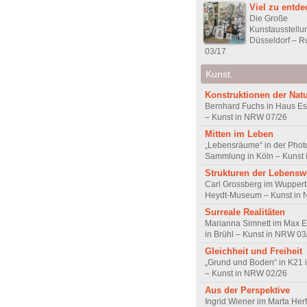
Viel zu entd
Die Große
Kunstausstell
Düsseldorf – R
03/17
Kunst.
Konstruktionen der Nat
Bernhard Fuchs in Haus Est
– Kunst in NRW 07/26
Mitten im Leben
„Lebensräume“ in der Pho
Sammlung in Köln – Kunst
Strukturen der Lebensw
Carl Grossberg im Wuppert
Heydt-Museum – Kunst in
Surreale Realitäten
Marianna Simnett im Max 
in Brühl – Kunst in NRW 03
Gleichheit und Freiheit
„Grund und Boden“ in K21 
– Kunst in NRW 02/26
Aus der Perspektive
Ingrid Wiener im Marta Herf