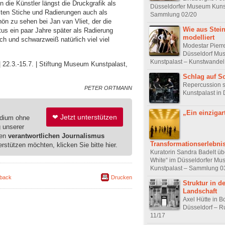
 die Künstler längst die Druckgrafik als
Düsseldorfer Museum Kuns
ten Stiche und Radierungen auch als
Sammlung 02/20
hön zu sehen bei Jan van Vliet, der die
Wie aus Stei
us ein paar Jahre später als Radierung
modelliert
h und schwarzweiß natürlich viel viel
Modestar Pierr
Düsseldorf Mu
Kunstpalast – Kunstwandel
| 22.3.-15.7. | Stiftung Museum Kunstpalast,
Schlag auf S
Repercussion s
PETER ORTMANN
Kunstpalast in 
„Ein einzigar
❤ Jetzt unterstützen
edium ohne
g unserer
ren
verantwortlichen Journalismus
Transformationserlebni
erstützen möchten, klicken Sie bitte hier.
Kuratorin Sandra Badelt üb
White“ im Düsseldorfer M
Kunstpalast – Sammlung 0
back
Drucken
Struktur in de
Landschaft
Axel Hütte in B
Düsseldorf – R
11/17