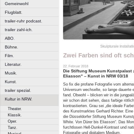
Gemeinwohl
Flugblatt.
trailer-ruhr podcast.
trailer zahl-ich.
ABO.
Skulpturale Installa
Bühne.
Zwei Farben sind oft sc
Film.
Literatur.
22. Februar 2018
Die Stiftung Museum Kunstpalast z
Musik.
Eliasson“ – Kunst in NRW 03/18
Kunst.
So fix die profane Fotografie vom altern
Universum wechselte, so lange dauerte 
trailer spezial.
fand. Obwohl – blicken wir in die jungpa
Kultur in NRW.
wir schon dort sehen, dass farbige rötl
kontrastierten. Grau sei „die ideale Far
Theater.
des Kunstmarktes Gerhard Richter. Eine 
Klassik.
die Düsseldorfer Stiftung Museum Kunstp
Oper.
White. Von Dürer bis Eliasson“. Das Mon
furchtlosen Hell-Dunkel-Kontrast und na
Tanz.
Fotografie und digitalem Medium.
Musical.