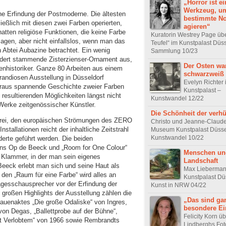
„Horror ist ei
Werkzeug, u
ne Erfindung der Postmoderne. Die ältesten
bestimmte N
eßlich mit diesen zwei Farben operierten,
agieren“
atten religiöse Funktionen, die keine Farbe
Kuratorin Westrey Page üb
agen, aber nicht einfallslos, wenn man das
Teufel“ im Kunstpalast Düss
n Abtei Aubazine betrachtet. Ein wenig
Sammlung 10/23
ndert stammende Zisterzienser-Ornament aus,
Der Osten wa
henhistoriker. Ganze 80 Arbeiten aus einem
schwarzweiß
randiosen Ausstellung in Düsseldorf
Evelyn Richte
beraus spannende Geschichte zweier Farben
Kunstpalast –
 resultierenden Möglichkeiten längst nicht
Kunstwandel 12/22
Werke zeitgenössischer Künstler.
Die Schönheit der verhü
erei, den europäischen Strömungen des ZERO
Christo und Jeanne-Claud
nstallationen reicht der inhaltliche Zeitstrahl
Museum Kunstpalast Düsse
Kunstwandel 10/22
erte geführt werden. Die beiden
Hans Op de Beeck und „Room for One Colour“
Menschen un
t Klammer, in der man sein eigenes
Landschaft
Beeck erlebt man sich und seine Haut als
Max Lieberman
 den „Raum für eine Farbe“ wird alles an
Kunstpalast Dü
gesschausprecher vor der Erfindung der
Kunst in NRW 04/22
 großen Highlights der Ausstellung zählen die
„Das sind ga
uenaktes „Die große Odaliske“ von Ingres,
besondere Ei
von Degas, „Ballettprobe auf der Bühne“,
Felicity Korn ü
it Verlobtem“ von 1966 sowie Rembrandts
Lindberghs Fot