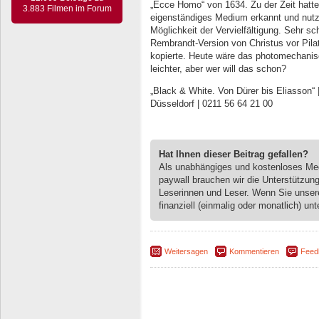
„Ecce Homo“ von 1634. Zu der Zeit hatten
3.883 Filmen im Forum
eigenständiges Medium erkannt und nutz
Möglichkeit der Vervielfältigung. Sehr sc
Rembrandt-Version von Christus vor Pilat
kopierte. Heute wäre das photomechanisc
leichter, aber wer will das schon?
„Black & White. Von Dürer bis Eliasson“ 
Düsseldorf | 0211 56 64 21 00
Hat Ihnen dieser Beitrag gefallen?
Als unabhängiges und kostenloses M
paywall brauchen wir die Unterstützun
Leserinnen und Leser. Wenn Sie unse
finanziell (einmalig oder monatlich) unt
Weitersagen
Kommentieren
Feed