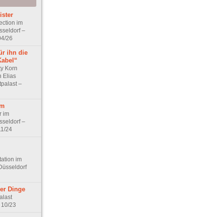
ister
ection im
sseldorf –
04/26
ür ihn die
Kabel“
ty Korn
 Elias
palast –
im
r im
sseldorf –
11/24
ation im
Düsseldorf
der Dinge
alast
 10/23