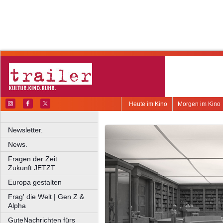
Heute im Kino
Morgen im Kino
Newsletter.
News.
Fragen der Zeit
Zukunft JETZT
Europa gestalten
Frag' die Welt | Gen Z &
Alpha
GuteNachrichten fürs