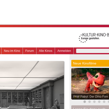
Neu im Kino
Forum
Alle Kinos
Anmelden
Neue Kinofilme
PAW Patrol: Der Dino-Film
Lesen Sie dazu auch: