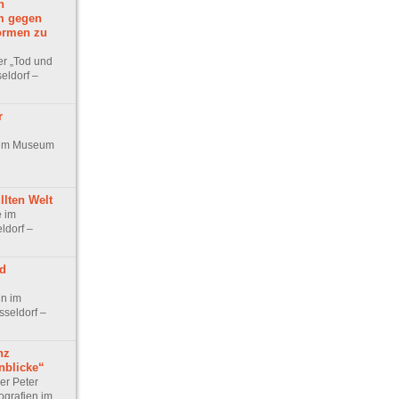
n
m gegen
ormen zu
er „Tod und
eldorf –
r
r im Museum
llten Welt
e im
ldorf –
d
n im
sseldorf –
nz
nblicke“
ber Peter
ografien im