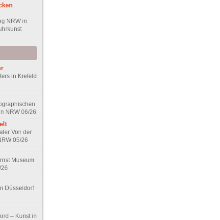
ecken
ung NRW in
uhrkunst
ur
ers in Krefeld
tographischen
 in NRW 06/26
elt
aler Von der
 NRW 05/26
Ernst Museum
/26
in Düsseldorf
ord – Kunst in