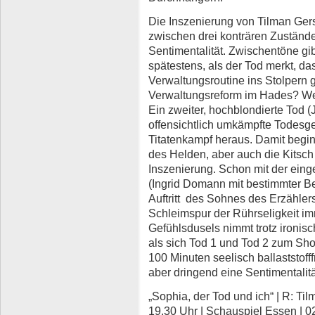
Die Inszenierung von Tilman Ger
zwischen drei konträren Zustände
Sentimentalität. Zwischentöne gib
spätestens, als der Tod merkt, da
Verwaltungsroutine ins Stolpern 
Verwaltungsreform im Hades? Wec
Ein zweiter, hochblondierte Tod (J
offensichtlich umkämpfte Todesge
Titatenkampf heraus. Damit begin
des Helden, aber auch die Kitsch
Inszenierung. Schon mit der ein
(Ingrid Domann mit bestimmter Be
Auftritt des Sohnes des Erzählers
Schleimspur der Rührseligkeit imm
Gefühlsdusels nimmt trotz ironis
als sich Tod 1 und Tod 2 zum Sh
100 Minuten seelisch ballaststoff
aber dringend eine Sentimentalit
„Sophia, der Tod und ich“ | R: Tilm
19.30 Uhr | Schauspiel Essen | 