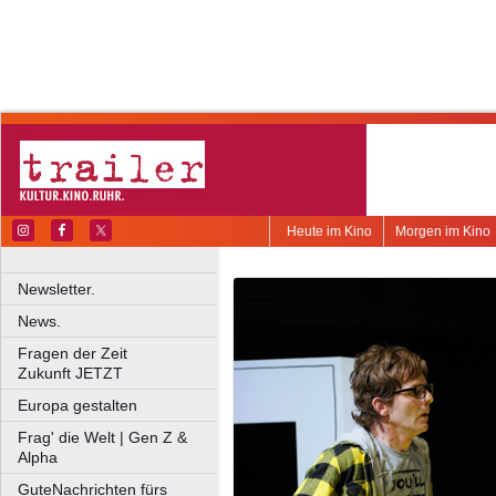
Heute im Kino
Morgen im Kino
Newsletter.
News.
Fragen der Zeit
Zukunft JETZT
Europa gestalten
Frag' die Welt | Gen Z &
Alpha
GuteNachrichten fürs