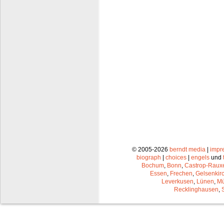
© 2005-2026
berndt media
|
impr
biograph
|
choices
|
engels
und
Bochum
,
Bonn
,
Castrop-Raux
Essen
,
Frechen
,
Gelsenkir
Leverkusen
,
Lünen
,
Mü
Recklinghausen
,