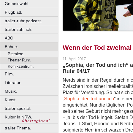
Gemeinwohl
Flugblatt.
trailer-ruhr podcast.
trailer zahl-ich.
ABO.
Wenn der Tod zweimal 
Bühne.
Premiere.
11. April 2017
Theater Ruhr.
„Sophia, der Tod und ich“ 
Komikzentrum.
Ruhr 04/17
Film.
Nerds sind in der Regel durch ni
Literatur.
Zwischen ironischer Intellektualitä
Musik.
Platz für Verstörung. So hat sich 
„
Sophia, der Tod und ich
“ in eine
Kunst.
eingerichtet. Nur die täglichen P
trailer spezial.
seit seiner Geburt nicht mehr gese
Kultur in NRW.
– ja, bis der Tod klingelt. Stefa
Jeans, T-Shirt, Hoodie und Nerdbri
trailer Thema.
soignierte Herr im schwarzen Drei