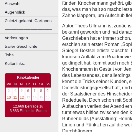
für den Knochenmann gehört, gibt 
Auswahl.
das, was man halt so macht: letz
Augenblick
Zähne klappern, um Aufschub fle
Zuletzt gelacht: Cartoons.
Autor Thees Ullmann ist zunächs
––––––––––––––––––––
bekannt geworden und hat danach 
Geschrieben hat er immer schon,
Verlosungen.
erschien sein erster Roman „Sophi
trailer Geschichte
Spiegel-Bestsellerliste rauschte.
Jobs.
kuriosen Auftakt zum Roadmovie
geklingelt hat, kommt auch noch
Kulturlinks.
Knochenmann in Gestalt von Jens 
des Lebensendes, der allerdings n
Kinokalender
kennt die Tricks seiner Kunden, se
Mo
Di
Mi
Do
Fr
Sa
So
Dienstleistungsgesellschaft, und 
3
4
5
6
7
8
9
der Staatsdiener des Hinscheiden
10
11
12
13
14
15
16
Rededuelle. Doch schon mit Soph
Auftauchen verliert der Abend erh
12.669 Beiträge zu
3.883 Filmen im Forum
turnt etwas hilflos zwischen den
Bühnenbilds (Ausstattung: Henrik
Linien und Pünktchen auf die we
Durchhängern.