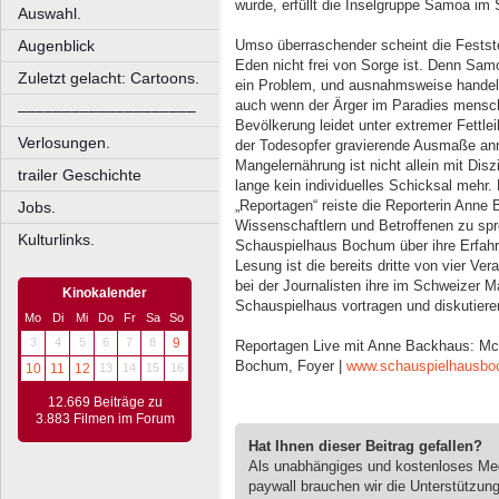
wurde, erfüllt die Inselgruppe Samoa im S
Auswahl.
Augenblick
Umso überraschender scheint die Festst
Eden nicht frei von Sorge ist. Denn Sam
Zuletzt gelacht: Cartoons.
ein Problem, und ausnahmsweise handelt
auch wenn der Ärger im Paradies mensch
––––––––––––––––––––
Bevölkerung leidet unter extremer Fettlei
Verlosungen.
der Todesopfer gravierende Ausmaße an
Mangelernährung ist nicht allein mit Dis
trailer Geschichte
lange kein individuelles Schicksal mehr
„Reportagen“ reiste die Reporterin Anne
Jobs.
Wissenschaftlern und Betroffenen zu spr
Kulturlinks.
Schauspielhaus Bochum über ihre Erfah
Lesung ist die bereits dritte von vier Ve
bei der Journalisten ihre im Schweizer 
Kinokalender
Schauspielhaus vortragen und diskutiere
Mo
Di
Mi
Do
Fr
Sa
So
3
4
5
6
7
8
9
Reportagen Live mit Anne Backhaus: Mc
Bochum, Foyer |
www.schauspielhausbo
10
11
12
13
14
15
16
12.669 Beiträge zu
3.883 Filmen im Forum
Hat Ihnen dieser Beitrag gefallen?
Als unabhängiges und kostenloses M
paywall brauchen wir die Unterstützun