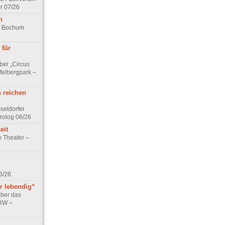
r 07/26
n
rk Bochum
 für
ber „Circus
felbergpark –
n reichen
seldorfer
rolog 06/26
eit
o Theater –
r
6/26
r lebendig“
über das
NRW –