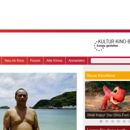
Neu im Kino
Forum
Alle Kinos
Anmelden
Neue Kinofilme
PAW Patrol: Der Dino-Film
Lesen Sie dazu auch: