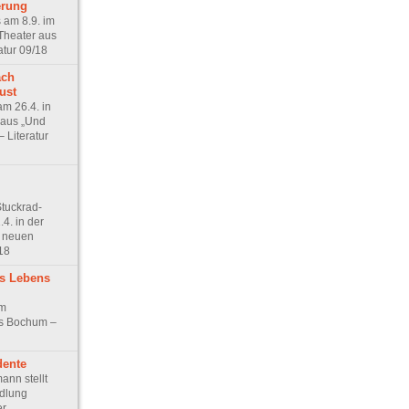
erung
s am 8.9. im
-Theater aus
atur 09/18
ach
ust
am 26.4. in
 aus „Und
– Literatur
tuckrad-
.4. in der
 neuen
18
s Lebens
am
s Bochum –
dente
nn stellt
dlung
er