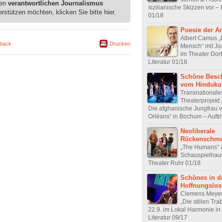
ren
verantwortlichen Journalismus
sizilianische Skizzen vor – 
erstützen möchten, klicken Sie bitte hier.
01/18
Poesie der A
Albert Camus „
back
Drucken
Mensch“ mit Jo
im Theater Dor
Literatur 01/18
Schöne Besc
vom Hinduku
Transnationale
Theaterprojekt 
Die afghanische Jungfrau 
Orléans“ in Bochum – Auftri
Neoliberale
Rückenschme
„The Humans“
Schauspielhau
Theater Ruhr 01/18
Schönes in d
Hoffnungslos
Clemens Meyer
„Die stillen Tr
22.9. im Lokal Harmonie in
Literatur 09/17