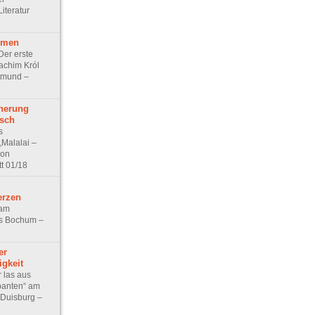
Literatur
rmen
Der erste
achim Król
tmund –
herung
sch
s
„Malalai –
von
tt 01/18
rzen
 am
s Bochum –
er
igkeit
 las aus
abanten“ am
 Duisburg –