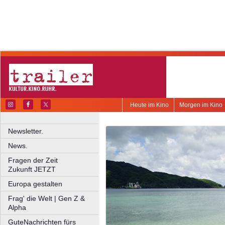
Heute im Kino
Morgen im Kino
Newsletter.
News.
Fragen der Zeit
Zukunft JETZT
Europa gestalten
Frag' die Welt | Gen Z &
Alpha
GuteNachrichten fürs