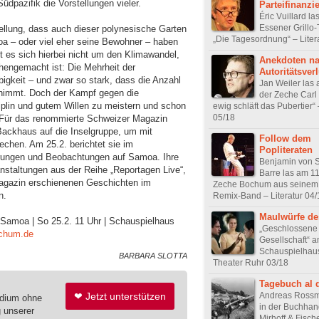
üdpazifik die Vorstellungen vieler.
Parteifinanzi
Éric Vuillard la
Essener Grillo
ellung, dass auch dieser polynesische Garten
„Die Tagesordnung“ – Liter
oa – oder viel eher seine Bewohner – haben
 es sich hierbei nicht um den Klimawandel,
Anekdoten n
engemacht ist: Die Mehrheit der
Autoritätsverl
bigkeit – und zwar so stark, dass die Anzahl
Jan Weiler las 
nimmt. Doch der Kampf gegen die
der Zeche Carl
ziplin und gutem Willen zu meistern und schon
ewig schläft das Pubertier“ 
05/18
. Für das renommierte Schweizer Magazin
 Backhaus auf die Inselgruppe, um mit
Follow dem
echen. Am 25.2. berichtet sie im
Popliteraten
rungen und Beobachtungen auf Samoa. Ihre
Benjamin von S
ranstaltungen aus der Reihe „Reportagen Live“,
Barre las am 11
Magazin erschienenen Geschichten im
Zeche Bochum aus seinem
n.
Remix-Band – Literatur 04/
Maulwürfe de
Samoa | So 25.2. 11 Uhr | Schauspielhaus
„Geschlossene
chum.de
Gesellschaft“ 
Schauspielhau
BARBARA SLOTTA
Theater Ruhr 03/18
Tagebuch al 
Andreas Rossma
❤ Jetzt unterstützen
edium ohne
in der Buchhan
g unserer
Mirhoff & Fisch