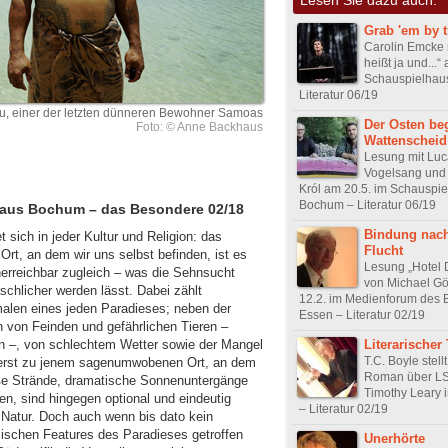
Grab 'em by 
Carolin Emcke 
heißt ja und...“
Schauspielhau
Literatur 06/19
u, einer der letzten dünneren Bewohner Samoas
Der Osten beg
Foto: © Anne Backhaus
Wattenscheid
Lesung mit Luc
Vogelsang und
Król am 20.5. im Schauspi
Bochum – Literatur 06/19
haus Bochum – das Besondere 02/18
Bindung nach
 sich in jeder Kultur und Religion: das
Flucht
rt, an dem wir uns selbst befinden, ist es
Lesung „Hotel 
erreichbar zugleich – was die Sehnsucht
von Michael Gö
chlicher werden lässt. Dabei zählt
12.2. im Medienforum des 
alen eines jeden Paradieses; neben der
Essen – Literatur 02/19
von Feinden und gefährlichen Tieren –
Literarischer 
 –, von schlechtem Wetter sowie der Mangel
T.C. Boyle stell
 erst zu jenem sagenumwobenen Ort, an dem
Roman über L
eiße Strände, dramatische Sonnenuntergänge
Timothy Leary 
n, sind hingegen optional und eindeutig
– Literatur 02/19
r Natur. Doch auch wenn bis dato kein
sischen Features des Paradieses getroffen
Unerhörte