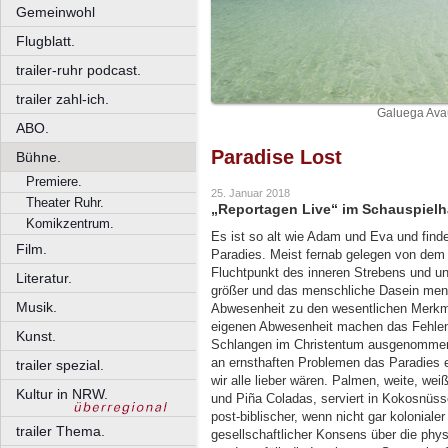
Gemeinwohl
Flugblatt.
trailer-ruhr podcast.
trailer zahl-ich.
Galuega Ava
ABO.
Paradise Lost
Bühne.
Premiere.
25. Januar 2018
Theater Ruhr.
„Reportagen Live“ im Schauspiel
Komikzentrum.
Es ist so alt wie Adam und Eva und findet
Film.
Paradies. Meist fernab gelegen von dem O
Fluchtpunkt des inneren Strebens und un
Literatur.
größer und das menschliche Dasein mens
Musik.
Abwesenheit zu den wesentlichen Merkm
eigenen Abwesenheit machen das Fehlen 
Kunst.
Schlangen im Christentum ausgenommen
an ernsthaften Problemen das Paradies
trailer spezial.
wir alle lieber wären. Palmen, weite, w
Kultur in NRW.
und Piña Coladas, serviert in Kokosnüsse
post-biblischer, wenn nicht gar koloniale
trailer Thema.
gesellschaftlicher Konsens über die phy