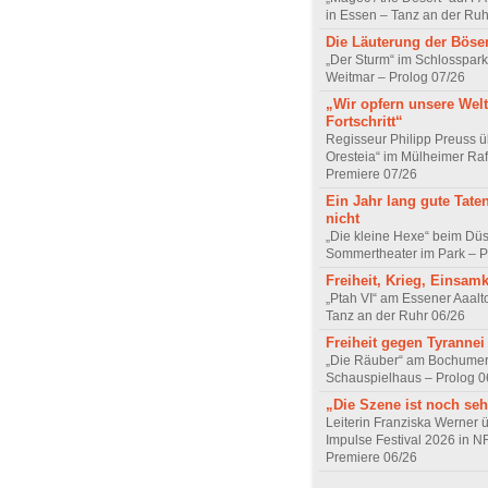
in Essen – Tanz an der Ruh
Die Läuterung der Böse
„Der Sturm“ im Schlosspa
Weitmar – Prolog 07/26
„Wir opfern unsere Welt
Fortschritt“
Regisseur Philipp Preuss ü
Oresteia“ im Mülheimer Raf
Premiere 07/26
Ein Jahr lang gute Tate
nicht
„Die kleine Hexe“ beim Düs
Sommertheater im Park – P
Freiheit, Krieg, Einsamk
„Ptah VI“ am Essener Aaalt
Tanz an der Ruhr 06/26
Freiheit gegen Tyrannei
„Die Räuber“ am Bochume
Schauspielhaus – Prolog 0
„Die Szene ist noch seh
Leiterin Franziska Werner 
Impulse Festival 2026 in 
Premiere 06/26