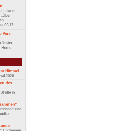
n!
hr startet
 „Über
len
tur 09/17
 Vers-
m Revier
n Herne –
iem Himmel
ival 2026
ten des
 Straße in
usammen“
Intendant und
niker –
kunde
ACT Zollverein