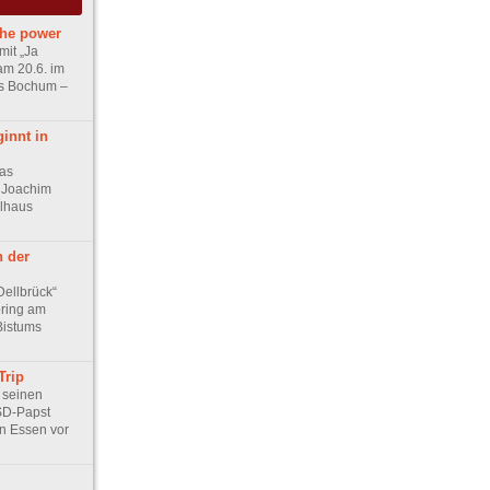
the power
mit „Ja
 am 20.6. im
s Bochum –
innt in
as
 Joachim
elhaus
 der
Dellbrück“
ring am
Bistums
Trip
t seinen
SD-Papst
in Essen vor