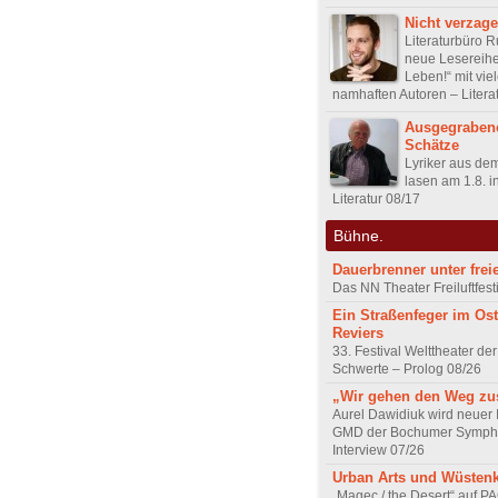
Nicht verzage
Literaturbüro Ru
neue Lesereihe
Leben!“ mit vie
namhaften Autoren – Litera
Ausgegrabene
Schätze
Lyriker aus de
lasen am 1.8. i
Literatur 08/17
Bühne.
Dauerbrenner unter fre
Das NN Theater Freiluftfest
Ein Straßenfeger im Os
Reviers
33. Festival Welttheater der
Schwerte – Prolog 08/26
„Wir gehen den Weg z
Aurel Dawidiuk wird neuer 
GMD der Bochumer Sympho
Interview 07/26
Urban Arts und Wüsten
„Magec / the Desert“ auf P