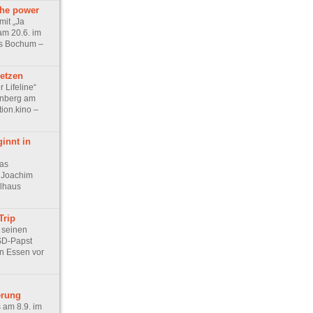
the power
mit „Ja
 am 20.6. im
s Bochum –
Hetzen
 Lifeline“
inberg am
tion.kino –
innt in
as
 Joachim
elhaus
Trip
t seinen
SD-Papst
in Essen vor
erung
s am 8.9. im