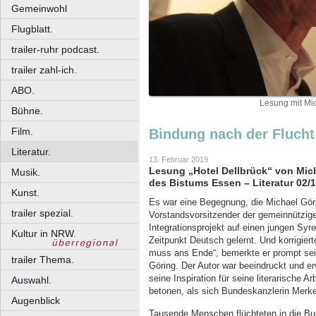
Gemeinwohl
Flugblatt.
trailer-ruhr podcast.
trailer zahl-ich.
ABO.
Lesung mit Mi
Bühne.
Film.
Bindung nach der Flucht
Literatur.
13. Februar 2019
Lesung „Hotel Dellbrück“ von Mic
Musik.
des Bistums Essen – Literatur 02/
Kunst.
Es war eine Begegnung, die Michael Göri
trailer spezial.
Vorstandsvorsitzender der gemeinnützigen
Integrationsprojekt auf einen jungen Syre
Kultur in NRW.
Zeitpunkt Deutsch gelernt. Und korrigier
muss ans Ende“, bemerkte er prompt sei
trailer Thema.
Göring. Der Autor war beeindruckt und 
seine Inspiration für seine literarische 
Auswahl.
betonen, als sich Bundeskanzlerin Merke
Augenblick
Tausende Menschen flüchteten in die Bun