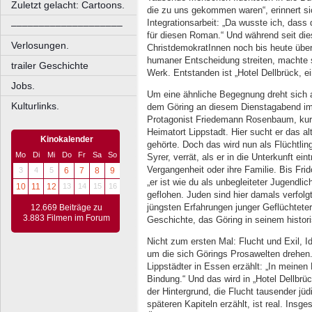
Zuletzt gelacht: Cartoons.
die zu uns gekommen waren“, erinnert s
Integrationsarbeit: „Da wusste ich, dass 
––––––––––––––––––––
für diesen Roman.“ Und während seit 
Verlosungen.
ChristdemokratInnen noch bis heute über
humaner Entscheidung streiten, machte s
trailer Geschichte
Werk. Entstanden ist „Hotel Dellbrück, e
Jobs.
Um eine ähnliche Begegnung dreht sich 
Kulturlinks.
dem Göring an diesem Dienstagabend im
Protagonist Friedemann Rosenbaum, kurz 
Heimatort Lippstadt. Hier sucht er das al
Kinokalender
gehörte. Doch das wird nun als Flüchtlin
Mo
Di
Mi
Do
Fr
Sa
So
Syrer, verrät, als er in die Unterkunft ei
Vergangenheit oder ihre Familie. Bis Fri
3
4
5
6
7
8
9
„er ist wie du als unbegleiteter Jugendl
10
11
12
13
14
15
16
geflohen. Juden sind hier damals verfolg
jüngsten Erfahrungen junger Geflüchteter
12.669 Beiträge zu
3.883 Filmen im Forum
Geschichte, das Göring in seinem histo
Nicht zum ersten Mal: Flucht und Exil, I
um die sich Görings Prosawelten drehen. 
Lippstädter in Essen erzählt: „In mein
Bindung.“ Und das wird in „Hotel Dellbrüc
der Hintergrund, die Flucht tausender jü
späteren Kapiteln erzählt, ist real. Ins