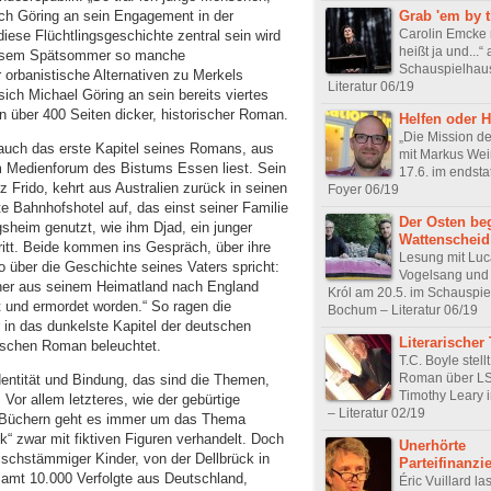
ich Göring an sein Engagement in der
Grab 'em by 
Carolin Emcke 
diese Flüchtlingsgeschichte zentral sein wird
heißt ja und...“
diesem Spätsommer so manche
Schauspielhau
 orbanistische Alternativen zu Merkels
Literatur 06/19
ich Michael Göring an sein bereits viertes
in über 400 Seiten dicker, historischer Roman.
Helfen oder 
„Die Mission der
auch das erste Kapitel seines Romans, aus
mit Markus We
 Medienforum des Bistums Essen liest. Sein
17.6. im endsta
Frido, kehrt aus Australien zurück in seinen
Foyer 06/19
te Bahnhofshotel auf, das einst seiner Familie
Der Osten beg
gsheim genutzt, wie ihm Djad, ein junger
Wattenscheid
ntritt. Beide kommen ins Gespräch, über ihre
Lesung mit Luc
do über die Geschichte seines Vaters spricht:
Vogelsang und
icher aus seinem Heimatland nach England
Król am 20.5. im Schauspi
t und ermordet worden.“ So ragen die
Bochum – Literatur 06/19
 in das dunkelste Kapitel der deutschen
Literarischer 
rischen Roman beleuchtet.
T.C. Boyle stell
Roman über L
dentität und Bindung, das sind die Themen,
Timothy Leary 
Vor allem letzteres, wie der gebürtige
– Literatur 02/19
en Büchern geht es immer um das Thema
k“ zwar mit fiktiven Figuren verhandelt. Doch
Unerhörte
dischstämmiger Kinder, von der Dellbrück in
Parteifinanzi
gesamt 10.000 Verfolgte aus Deutschland,
Éric Vuillard la