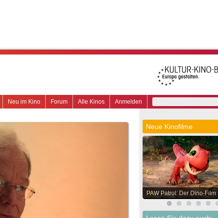
Neu im Kino
Forum
Alle Kinos
Anmelden
Neue Kinofilme
PAW Patrol: Der Dino-Film
Lesen Sie dazu auch: