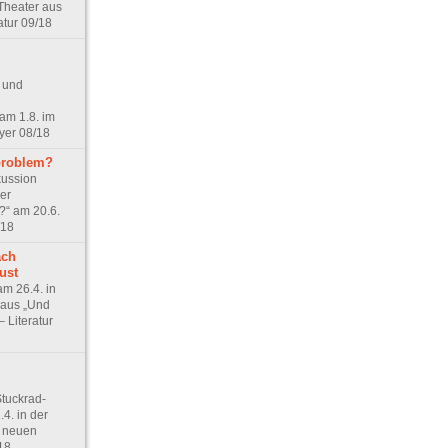
-Theater aus
atur 09/18
g und
am 1.8. im
yer 08/18
problem?
kussion
er
?“ am 20.6.
/18
ach
ust
am 26.4. in
 aus „Und
– Literatur
tuckrad-
.4. in der
 neuen
18