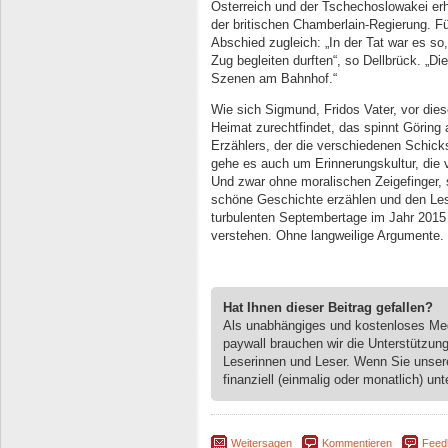
Österreich und der Tschechoslowakei erh
der britischen Chamberlain-Regierung. F
Abschied zugleich: „In der Tat war es so,
Zug begleiten durften“, so Dellbrück. „D
Szenen am Bahnhof.“
Wie sich Sigmund, Fridos Vater, vor dies
Heimat zurechtfindet, das spinnt Göring 
Erzählers, der die verschiedenen Schick
gehe es auch um Erinnerungskultur, die v
Und zwar ohne moralischen Zeigefinger, s
schöne Geschichte erzählen und den Leser
turbulenten Septembertage im Jahr 2015
verstehen. Ohne langweilige Argumente.
Hat Ihnen dieser Beitrag gefallen?
Als unabhängiges und kostenloses M
paywall brauchen wir die Unterstützun
Leserinnen und Leser. Wenn Sie unse
finanziell (einmalig oder monatlich) unt
Weitersagen
Kommentieren
Feed