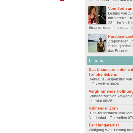
Vom Tod zum
Lesung von „Si
mit Mareike Kr
23.1. im Medie
Bistums Essen – Literatur 
Paradise Los
„Reportagen Li
Schauspielhau
das Besondere
Literatur.
Das Unaussprechliche 
Familienlebens
„Vertraute Gespenster“ vo
– Textwelten 08/26
Verglimmende Hoffnun
„Zündhölzer“ von Yevgenia
Literatur 08/26
Glühender Zorn
„Das Teufelsbuch“ von Asta 
Nordenhof – Textwelten 07
Der Hungerartist
Wolfgang Welt: Lesung aus