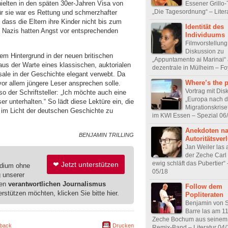
ielten in den späten 30er-Jahren Visa von
Essener Grillo
„Die Tagesordnung“ – Liter
ür sie war es Rettung und schmerzhafter
 dass die Eltern ihre Kinder nicht bis zum
Identität des
ie Nazis hatten Angst vor entsprechenden
Individuums
Filmvorstellun
Diskussion zu
em Hintergrund in der neuen britischen
„Appuntamento ai Marinai“ 
aus der Warte eines klassischen, auktorialen
dezentrale in Mülheim – Fo
sale in der Geschichte elegant verwebt. Da
Where’s the 
or allem jüngere Leser ansprechen solle.
Vortrag mit Dis
o der Schriftsteller: „Ich möchte auch eine
„Europa nach d
 unterhalten.“ So lädt diese Lektüre ein, die
Migrationskrise
 im Licht der deutschen Geschichte zu
im KWI Essen – Spezial 06
Anekdoten n
BENJAMIN TRILLING
Autoritätsverl
Jan Weiler las 
der Zeche Carl
ewig schläft das Pubertier“ 
❤ Jetzt unterstützen
edium ohne
05/18
g unserer
ren
verantwortlichen Journalismus
Follow dem
erstützen möchten, klicken Sie bitte hier.
Popliteraten
Benjamin von S
Barre las am 11
Zeche Bochum aus seinem
back
Drucken
Remix-Band – Literatur 04/