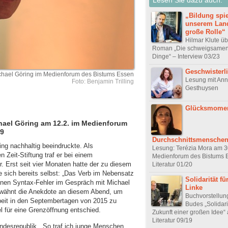
„Bildung spie
unserem Land
große Rolle“
Hilmar Klute ü
Roman „Die schweigsamen 
Dinge“ – Interview 03/23
Geschwisterl
chael Göring im Medienforum des Bistums Essen
Lesung mit An
Foto: Benjamin Trilling
Gesthuysen
Glücksmomen
hael Göring am 12.2. im Medienforum
19
Durchschnittsmensche
ng nachhaltig beeindruckte. Als
Lesung: Terézia Mora am 3
 Zeit-Stiftung traf er bei einem
Medienforum des Bistums 
r. Erst seit vier Monaten hatte der zu diesem
Literatur 01/20
te sich bereits selbst: „Das Verb im Nebensatz
Solidarität fü
nen Syntax-Fehler im Gespräch mit Michael
Linke
erwähnt die Anekdote an diesem Abend, um
Buchvorstellun
Arbeit in den Septembertagen von 2015 zu
Budes „Solidari
l für eine Grenzöffnung entschied.
Zukunft einer großen Idee“ 
Literatur 09/19
desrepublik. „So traf ich junge Menschen,