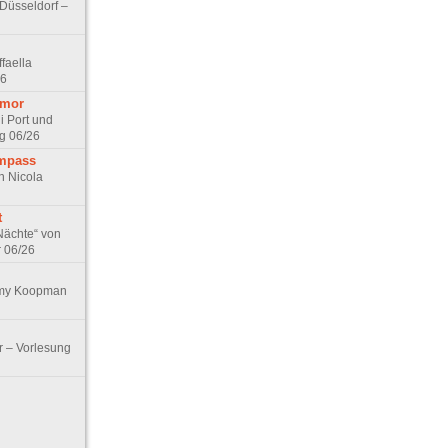
 Düsseldorf –
faella
26
umor
i Port und
g 06/26
ompass
n Nicola
t
Nächte“ von
r 06/26
Emy Koopman
r – Vorlesung