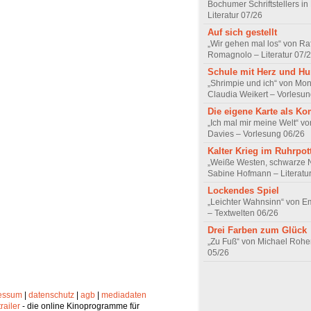
Bochumer Schriftstellers in
Literatur 07/26
Auf sich gestellt
„Wir gehen mal los“ von Raf
Romagnolo – Literatur 07/
Schule mit Herz und H
„Shrimpie und ich“ von Mon
Claudia Weikert – Vorlesun
Die eigene Karte als K
„Ich mal mir meine Welt“ vo
Davies – Vorlesung 06/26
Kalter Krieg im Ruhrpot
„Weiße Westen, schwarze 
Sabine Hofmann – Literatu
Lockendes Spiel
„Leichter Wahnsinn“ von 
– Textwelten 06/26
Drei Farben zum Glück
„Zu Fuß“ von Michael Rohe
05/26
essum
|
datenschutz
|
agb
|
mediadaten
trailer
- die online Kinoprogramme für