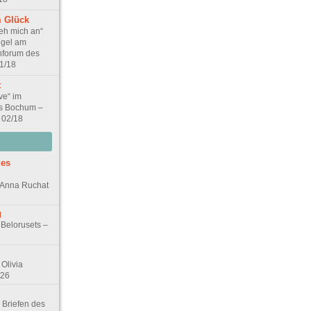
 Glück
eh mich an“
ügel am
nforum des
01/18
t
ve“ im
s Bochum –
 02/18
des
n Anna Ruchat
g
 Belorusets –
Olivia
/26
 Briefen des