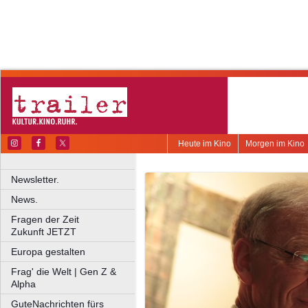
Heute im Kino
Morgen im Kino
Newsletter.
News.
Fragen der Zeit
Zukunft JETZT
Europa gestalten
Frag' die Welt | Gen Z &
Alpha
GuteNachrichten fürs