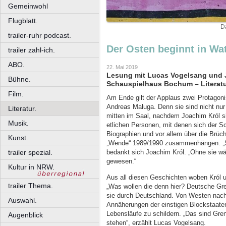
Gemeinwohl
Flugblatt.
D
trailer-ruhr podcast.
Der Osten beginnt in Wa
trailer zahl-ich.
ABO.
22. Mai 2019
Lesung mit Lucas Vogelsang und J
Bühne.
Schauspielhaus Bochum – Literatu
Film.
Am Ende gilt der Applaus zwei Protagon
Andreas Maluga. Denn sie sind nicht nur
Literatur.
mitten im Saal, nachdem Joachim Król si
Musik.
etlichen Personen, mit denen sich der Sc
Biographien und vor allem über die Brüch
Kunst.
„Wende“ 1989/1990 zusammenhängen. „S
trailer spezial.
bedankt sich Joachim Król. „Ohne sie w
gewesen.“
Kultur in NRW.
Aus all diesen Geschichten woben Król
trailer Thema.
„Was wollen die denn hier? Deutsche Gre
sie durch Deutschland. Von Westen nac
Auswahl.
Annäherungen der einstigen Blockstaate
Lebensläufe zu schildern. „Das sind Gre
Augenblick
stehen“, erzählt Lucas Vogelsang.