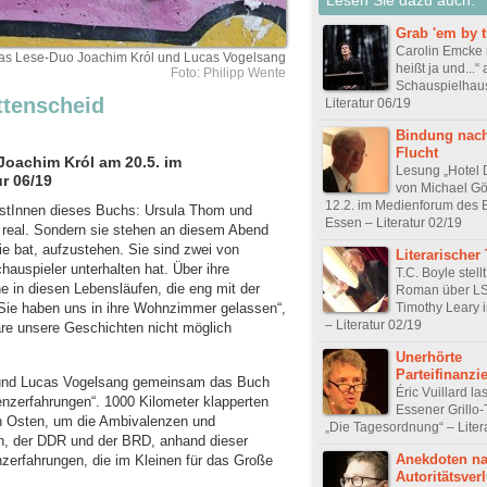
Grab 'em by 
Carolin Emcke 
as Lese-Duo Joachim Król und Lucas Vogelsang
heißt ja und...“
Foto: Philipp Wente
Schauspielhau
ttenscheid
Literatur 06/19
Bindung nach
Flucht
oachim Król am 20.5. im
Lesung „Hotel 
r 06/19
von Michael Gö
12.2. im Medienforum des 
istInnen dieses Buchs: Ursula Thom und
Essen – Literatur 02/19
 real. Sondern sie stehen an diesem Abend
e bat, aufzustehen. Sie sind zwei von
Literarischer 
hauspieler unterhalten hat. Über ihre
T.C. Boyle stell
e in diesen Lebensläufen, die eng mit der
Roman über L
Timothy Leary 
ie haben uns in ihre Wohnzimmer gelassen“,
– Literatur 02/19
äre unsere Geschichten nicht möglich
Unerhörte
Parteifinanzi
 und Lucas Vogelsang gemeinsam das Buch
Éric Vuillard la
nzerfahrungen“. 1000 Kilometer klapperten
Essener Grillo
h Osten, um die Ambivalenzen und
„Die Tagesordnung“ – Liter
n, der DDR und der BRD, anhand dieser
Anekdoten n
nzerfahrungen, die im Kleinen für das Große
Autoritätsverl