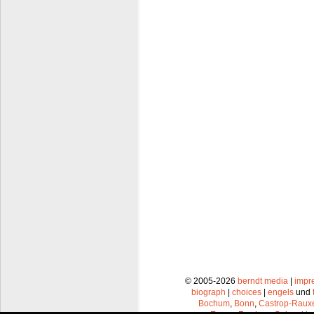
© 2005-2026
berndt media
|
impr
biograph
|
choices
|
engels
und
Bochum
,
Bonn
,
Castrop-Raux