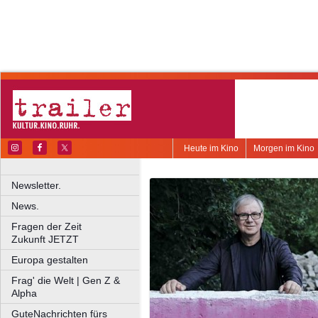
Heute im Kino
Morgen im Kino
Newsletter.
News.
Fragen der Zeit
Zukunft JETZT
Europa gestalten
Frag' die Welt | Gen Z &
Alpha
GuteNachrichten fürs