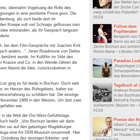
Jan Weiler las 
der Zeche Carl
hrte, übernahm Vogelsang die Rolle des
ewig schläft das Pubertier“ 
gnungen in eine pointierte Prosa goss. Die
05/18
Hamburg, als sich beide dort im
den Kneipe soll viel Schnaps geflossen sein.
Follow dem
idee entstanden, als ihr Gespräch langsam
Popliteraten
derte.
Benjamin von S
Barre las am 11
tel, bei dem Film-Gespräche mit Joachim Król
Zeche Bochum aus seinem
auch anders...“. Jener Roadmovie von Detlev
Remix-Band – Literatur 04/
 berühmt wurde. Im Kultfilm im Stile des
Paradise Los
st Krause und Co. in den Wende-Jahren die
„Reportagen Li
sem Abend die Idee, zurückzukehren in
Schauspielhau
das Besondere
Los ging es für beide in Bochum. Doch weit
Tagebuch al 
er, im Herzen des Ruhrgebiets, trafen sie
Andreas Rossma
enzerfahrung zu schildern hat: Die einstige
in der Buchhan
. November 1989 in den Westen. Um dort zwei
Mirhoff & Fisch
sizilianische Skizzen vor – 
gefallen war.
01/18
r in die Welt der Ost-West-Gefühlslage.
Poesie der A
Buch heißt: „Von Bochum landen wir dann
Albert Camus „
rafen sie auf den gebürtigen Magdeburger
Mensch“ mit Jo
aluga eine Art DDR-Museum ersammelt. Hier
im Theater Dor
 Gründung des einstigen Arbeiter- und
Literatur 01/18