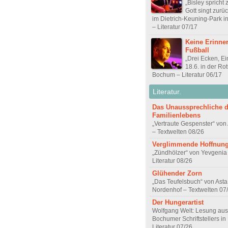
„Bisley spricht 
Gott singt zurü
im Dietrich-Keuning-Park 
– Literatur 07/17
Keine Erinne
Fußball
„Drei Ecken, Ei
18.6. in der Ro
Bochum – Literatur 06/17
Literatur.
Das Unaussprechliche 
Familienlebens
„Vertraute Gespenster“ vo
– Textwelten 08/26
Verglimmende Hoffnun
„Zündhölzer“ von Yevgenia
Literatur 08/26
Glühender Zorn
„Das Teufelsbuch“ von Asta 
Nordenhof – Textwelten 07
Der Hungerartist
Wolfgang Welt: Lesung aus
Bochumer Schriftstellers in
Literatur 07/26