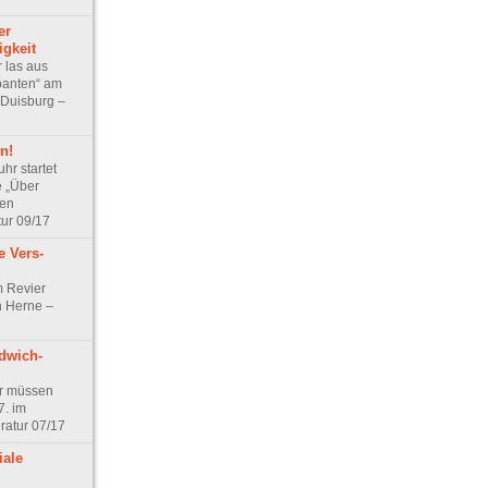
er
igkeit
 las aus
abanten“ am
 Duisburg –
n!
hr startet
 „Über
len
tur 09/17
 Vers-
m Revier
n Herne –
dwich-
r müssen
. im
ratur 07/17
iale