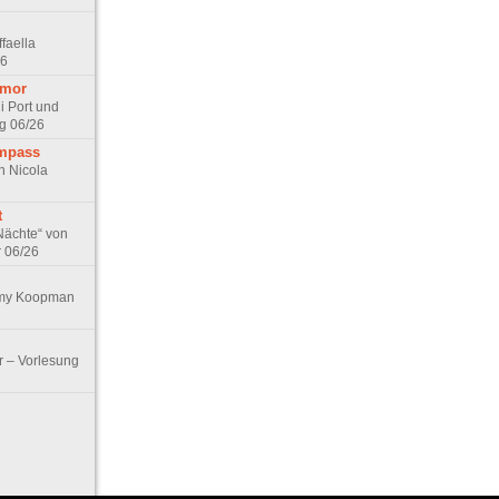
faella
26
umor
i Port und
g 06/26
ompass
n Nicola
t
Nächte“ von
r 06/26
Emy Koopman
r – Vorlesung