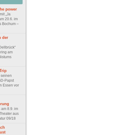
the power
mit „Ja
 am 20.6. im
s Bochum –
 der
Dellbrück“
ring am
Bistums
Trip
t seinen
SD-Papst
in Essen vor
erung
s am 8.9. im
-Theater aus
atur 09/18
ach
ust