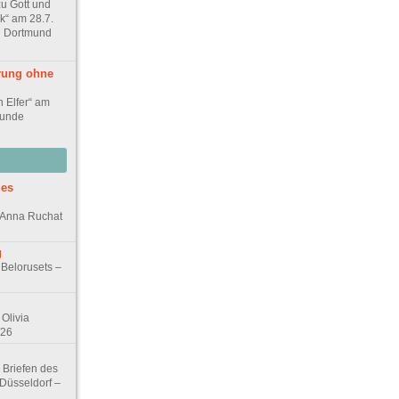
zu Gott und
ck“ am 28.7.
in Dortmund
rung ohne
n Elfer“ am
tunde
des
n Anna Ruchat
g
 Belorusets –
Olivia
/26
 Briefen des
 Düsseldorf –