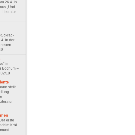
am 26.4. in
 aus „Und
– Literatur
tuckrad-
.4. in der
 neuen
18
t
ve“ im
s Bochum –
 02/18
dente
nn stellt
dlung
er
Literatur
rmen
Der erste
achim Król
tmund –