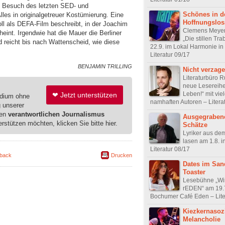
n Besuch des letzten SED- und
Schönes in d
les in originalgetreuer Kostümierung. Eine
Hoffnungslos
ll als DEFA-Film beschreibt, in der Joachim
Clemens Meyer
eint. Irgendwie hat die Mauer die Berliner
„Die stillen Tr
d reicht bis nach Wattenscheid, wie diese
22.9. im Lokal Harmonie in
Literatur 09/17
BENJAMIN TRILLING
Nicht verzage
Literaturbüro Ru
neue Lesereihe
Leben!“ mit vie
❤ Jetzt unterstützen
edium ohne
namhaften Autoren – Litera
g unserer
ren
verantwortlichen Journalismus
Ausgegrabene
erstützen möchten, klicken Sie bitte hier.
Schätze
Lyriker aus de
lasen am 1.8. i
Literatur 08/17
back
Drucken
Dates im San
Toaster
Lesebühne „Wi
rEDEN“ am 19.7
Bochumer Café Eden – Lite
Kiezkernasoz
Melancholie