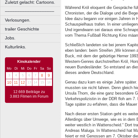
Zuletzt gelacht: Cartoons.
Während Król eloquent die Gespräche fü
––––––––––––––––––––
Chronisten, der die Dialoge und die Bege
Idee dazu begann vor einigen Jahren in 
Verlosungen.
Schauspielhaus trafen. In einer umliegen
trailer Geschichte
Und irgendwann sei daraus eine Schnaps
vom Thema Fußball Richtung Kino mäan
Jobs.
Schließlich landeten sie bei jenem Kapi
Kulturlinks.
eben landen: beim Streifen „Wir können 
Buck, mit dem der gebürtige Herner 1993
Western-Genres durchstreiften Król, Hor
Kinokalender
neuen Bundesländer. So entstand an die
Mo
Di
Mi
Do
Fr
Sa
So
dieses andere Deutschland.
3
4
5
6
7
8
9
Genau dazu kam es einige Jahre später. 
10
11
12
13
14
15
16
mussten sie nicht fahren. Denn gleich hi
12.669 Beiträge zu
Ursula Thom, die eine ganz besondere Gr
3.883 Filmen im Forum
Verkehrspolizistin in der DDR floh am 7
Tage später zu erfahren, dass die Mauer 
Nach dieser ersten Station geht es weite
Allerdings über Umwege, wie es in dem 
weiter westlich in Wattenscheid.“ Dort t
Andreas Maluga. In Wattenscheid hat M
feiert er mit Genossen am 7. Oktober die