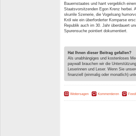
Bauernstaates und harrt vergeblich eine
Staatsvorsitzenden Egon Krenz herbei. Al
skurrile Szenerie, die Vogelsang humorvo
Król wie ein überforderter Komparse ersch
Republik auch im 30. Jahr überdauert un
Spurensuche pointiert dokumentiert.
Hat Ihnen dieser Beitrag gefallen?
Als unabhängiges und kostenloses M
paywall brauchen wir die Unterstützun
Leserinnen und Leser. Wenn Sie unse
finanziell (einmalig oder monatlich) unt
Weitersagen
Kommentieren
Feed