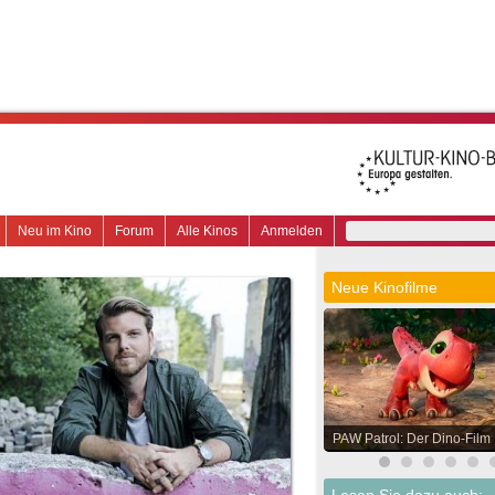
Neu im Kino
Forum
Alle Kinos
Anmelden
Neue Kinofilme
PAW Patrol: Der Dino-Film
Lesen Sie dazu auch: