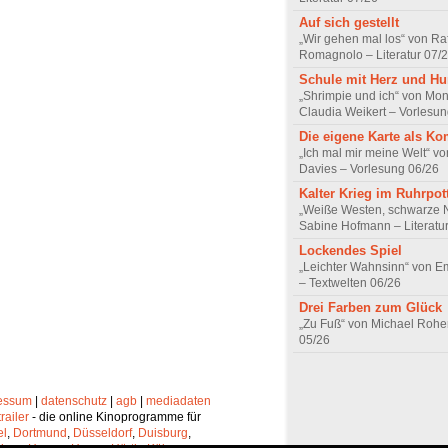
Auf sich gestellt
„Wir gehen mal los“ von Raf
Romagnolo – Literatur 07/
Schule mit Herz und H
„Shrimpie und ich“ von Mon
Claudia Weikert – Vorlesun
Die eigene Karte als K
„Ich mal mir meine Welt“ vo
Davies – Vorlesung 06/26
Kalter Krieg im Ruhrpot
„Weiße Westen, schwarze 
Sabine Hofmann – Literatu
Lockendes Spiel
„Leichter Wahnsinn“ von 
– Textwelten 06/26
Drei Farben zum Glück
„Zu Fuß“ von Michael Rohe
05/26
essum
|
datenschutz
|
agb
|
mediadaten
trailer
- die online Kinoprogramme für
el
,
Dortmund
,
Düsseldorf
,
Duisburg
,