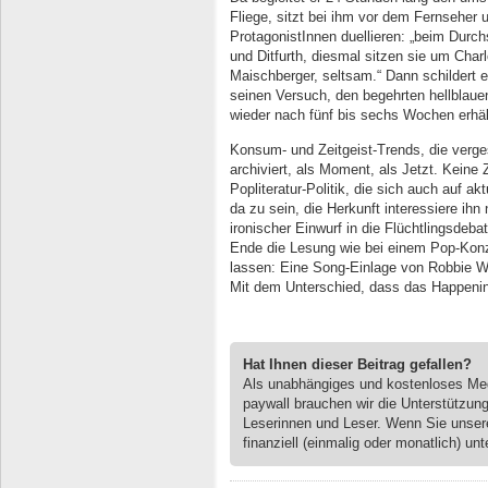
Fliege, sitzt bei ihm vor dem Fernseher u
ProtagonistInnen duellieren: „beim Durch
und Ditfurth, diesmal sitzen sie um Char
Maischberger, seltsam.“ Dann schilder
seinen Versuch, den begehrten hellblaue
wieder nach fünf bis sechs Wochen erhält
Konsum- und Zeitgeist-Trends, die verge
archiviert, als Moment, als Jetzt. Keine 
Popliteratur-Politik, die sich auch auf ak
da zu sein, die Herkunft interessiere ihn
ironischer Einwurf in die Flüchtlingsdeba
Ende die Lesung wie bei einem Pop-Konz
lassen: Eine Song-Einlage von Robbie Wi
Mit dem Unterschied, dass das Happenin
Hat Ihnen dieser Beitrag gefallen?
Als unabhängiges und kostenloses M
paywall brauchen wir die Unterstützun
Leserinnen und Leser. Wenn Sie unse
finanziell (einmalig oder monatlich) unt