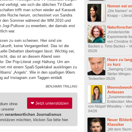
nd verfolgt, wie sich die üblichen TV-Duell-
Nomen est o
schalten trifft man schon wieder auf Karasek
„Die Namen“ vo
lotte Roche herum, orchestriert von Sandra
Knapp – Literat
t er den Sommer während der WM 2010 und
n Jogi-Pullover zu erwerben, der damals erst
Naturforscher
lich war.
„Kinderleichte
Experimente fü
ssen zu sein scheinen. Hier sind sie
von Christine S
Zukunft, keine Vergangenheit. Das ist die
Backes u. Timo Backes – V
tuelle Debatten übertragen lässt: Wichtig sei,
05/26
 nicht, das ist an diesem Abend sein
Haare zu lan
tte: Der Pop-Literat zeigt Haltung. Um am
zu kurz
ert mit einem Spaß-Spektakel ausklingen zu
„Swinging Colo
lliams' „Angels“. Wie in den spaßigen 90ern.
Stefan Winges 
g auf Instagram zum Taggen einlädt.
Textwelten 05/26
BENJAMIN TRILLING
Meeresbewoh
Anfassen
„Zusammenste
Entdecken: Mee
❤ Jetzt unterstützen
edium ohne
von Abigail Wheatley – Vor
g unserer
04/26
ren
verantwortlichen Journalismus
Neuer Bilder
erstützen möchten, klicken Sie bitte hier.
Klassiker
„Mit dem Sturm