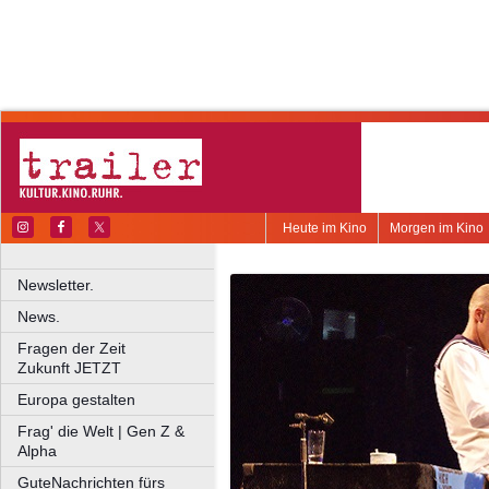
Heute im Kino
Morgen im Kino
Newsletter.
News.
Fragen der Zeit
Zukunft JETZT
Europa gestalten
Frag' die Welt | Gen Z &
Alpha
GuteNachrichten fürs