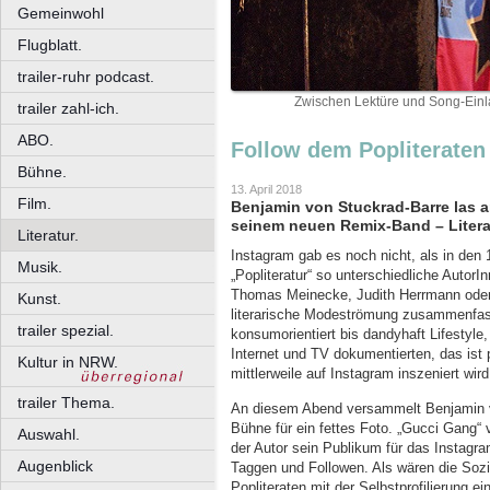
Gemeinwohl
Flugblatt.
trailer-ruhr podcast.
Zwischen Lektüre und Song-Einl
trailer zahl-ich.
ABO.
Follow dem Popliteraten
Bühne.
13. April 2018
Film.
Benjamin von Stuckrad-Barre las 
seinem neuen Remix-Band – Litera
Literatur.
Instagram gab es noch nicht, als in den 
Musik.
„Popliteratur“ so unterschiedliche AutorI
Thomas Meinecke, Judith Herrmann ode
Kunst.
literarische Modeströmung zusammenfas
trailer spezial.
konsumorientiert bis dandyhaft Lifestyl
Internet und TV dokumentierten, das ist p
Kultur in NRW.
mittlerweile auf Instagram inszeniert wird
trailer Thema.
An diesem Abend versammelt Benjamin v
Bühne für ein fettes Foto. „Gucci Gang“
Auswahl.
der Autor sein Publikum für das Instagra
Augenblick
Taggen und Followen. Als wären die Sozi
Popliteraten mit der Selbstprofilierung e