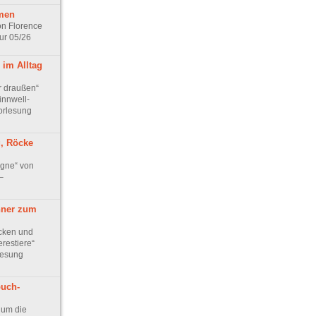
men
n Florence
ur 05/26
 im Alltag
r draußen“
innwell-
orlesung
g, Röcke
gne“ von
–
ner zum
cken und
restiere“
lesung
buch-
 um die