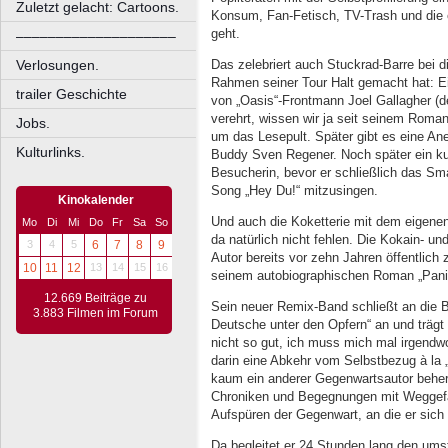
Zuletzt gelacht: Cartoons.
Konsum, Fan-Fetisch, TV-Trash und die e
geht.
––––––––––––––––––––
Das zelebriert auch Stuckrad-Barre bei 
Verlosungen.
Rahmen seiner Tour Halt gemacht hat: Ei
trailer Geschichte
von „Oasis“-Frontmann Joel Gallagher (d
verehrt, wissen wir ja seit seinem Romane
Jobs.
um das Lesepult. Später gibt es eine Ane
Kulturlinks.
Buddy Sven Regener. Noch später ein kur
Besucherin, bevor er schließlich das S
Song „Hey Du!“ mitzusingen.
Kinokalender
Und auch die Koketterie mit dem eigene
Mo
Di
Mi
Do
Fr
Sa
So
da natürlich nicht fehlen. Die Kokain- u
3
4
5
6
7
8
9
Autor bereits vor zehn Jahren öffentlich
10
11
12
13
14
15
16
seinem autobiographischen Roman „Pani
12.669 Beiträge zu
Sein neuer Remix-Band schließt an die 
3.883 Filmen im Forum
Deutsche unter den Opfern“ an und trägt 
nicht so gut, ich muss mich mal irgendwo
darin eine Abkehr vom Selbstbezug à la 
kaum ein anderer Gegenwartsautor beher
Chroniken und Begegnungen mit Weggefäh
Aufspüren der Gegenwart, an die er sic
Da begleitet er 24 Stunden lang den ums