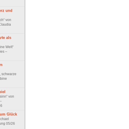
erz und
ch“ von
Claudia
rte als
ine Welt“
ies –
im
, schwarze
bine
iel
sinn“ von
–
26
zum Glück
ichael
ung 05/26