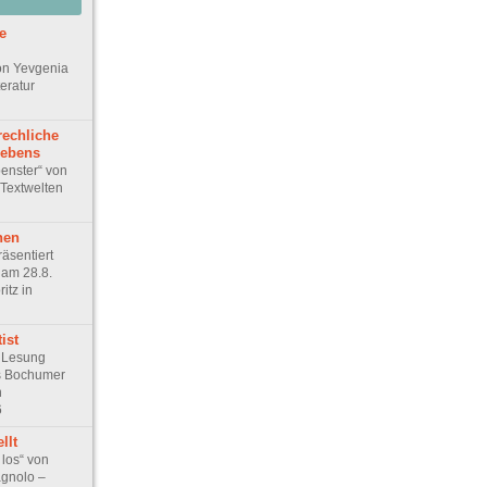
e
on Yevgenia
teratur
echliche
lebens
penster“ von
Textwelten
hen
räsentiert
 am 28.8.
itz in
ist
 Lesung
s Bochumer
n
6
llt
 los“ von
gnolo –