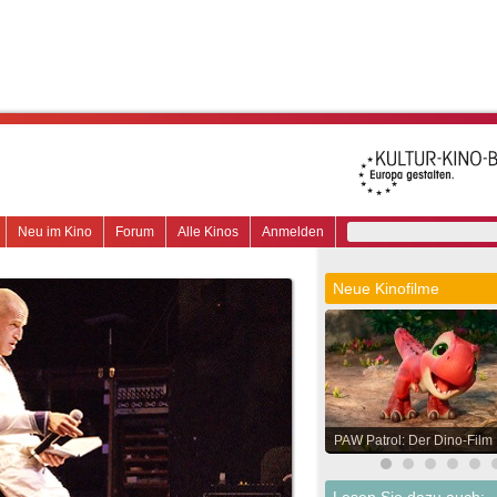
Neu im Kino
Forum
Alle Kinos
Anmelden
Neue Kinofilme
PAW Patrol: Der Dino-Film
Lesen Sie dazu auch: