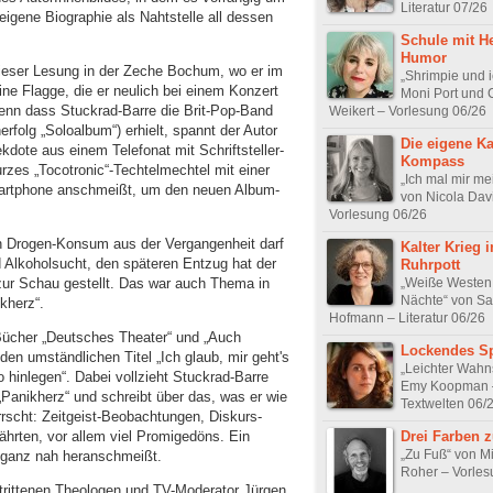
Literatur 07/26
igene Biographie als Nahtstelle all dessen
Schule mit H
Humor
dieser Lesung in der Zeche Bochum, wo er im
„Shrimpie und i
ne Flagge, die er neulich bei einem Konzert
Moni Port und 
enn dass Stuckrad-Barre die Brit-Pop-Band
Weikert – Vorlesung 06/26
rfolg „Soloalbum“) erhielt, spannt der Autor
Die eigene Ka
kdote aus einem Telefonat mit Schriftsteller-
Kompass
zes „Tocotronic“-Techtelmechtel mit einer
„Ich mal mir me
martphone anschmeißt, um den neuen Album-
von Nicola Dav
Vorlesung 06/26
n Drogen-Konsum aus der Vergangenheit darf
Kalter Krieg 
nd Alkoholsucht, den späteren Entzug hat der
Ruhrpott
„Weiße Westen
 zur Schau gestellt. Das war auch Thema in
Nächte“ von Sa
kherz“.
Hofmann – Literatur 06/26
Bücher „Deutsches Theater“ und „Auch
Lockendes Sp
den umständlichen Titel „Ich glaub, mir geht's
„Leichter Wahn
 hinlegen“. Dabei vollzieht Stuckrad-Barre
Emy Koopman 
„Panikherz“ und schreibt über das, was er wie
Textwelten 06/
rscht: Zeitgeist-Beobachtungen, Diskurs-
Drei Farben 
rten, vor allem viel Promigedöns. Ein
„Zu Fuß“ von M
h ganz nah heranschmeißt.
Roher – Vorles
trittenen Theologen und TV-Moderator Jürgen