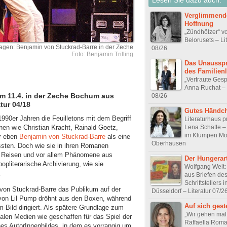
Verglimmend
Hoffnung
„Zündhölzer“ v
Belorusets – Li
agen: Benjamin von Stuckrad-Barre in der Zeche
08/26
Foto: Benjamin Trilling
Das Unausspr
des Familien
„Vertraute Ges
Anna Ruchat – 
am 11.4. in der Zeche Bochum aus
08/26
tur 04/18
Gutes Händc
1990er Jahren die Feuilletons mit dem Begriff
Literaturhaus p
Lena Schätte –
nnen wie Christian Kracht, Rainald Goetz,
im Klumpen Mor
r eben
Benjamin von Stuckrad-Barre
als eine
Oberhausen
sten. Doch wie sie in ihren Romanen
e, Reisen und vor allem Phänomene aus
Der Hungerart
opliterarische Archivierung, wie sie
Wolfgang Welt:
.
aus Briefen de
Schriftstellers i
on Stuckrad-Barre das Publikum auf der
Düsseldorf – Literatur 07/2
 von Lil Pump dröhnt aus den Boxen, während
Auf sich geste
m-Bild dirigiert. Als spätere Grundlage zum
„Wir gehen mal
alen Medien wie geschaffen für das Spiel der
Raffaella Roma
ines AutorInnenbildes, in dem es vorrangig um