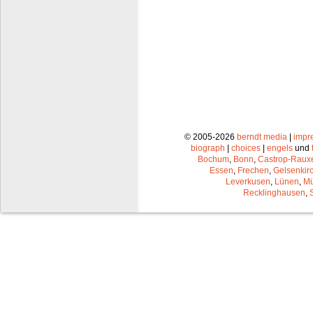
© 2005-2026
berndt media
|
impr
biograph
|
choices
|
engels
und
Bochum
,
Bonn
,
Castrop-Raux
Essen
,
Frechen
,
Gelsenkir
Leverkusen
,
Lünen
,
Mü
Recklinghausen
,