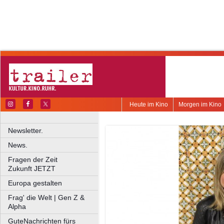
Heute im Kino
Morgen im Kino
Newsletter.
News.
Fragen der Zeit
Zukunft JETZT
Europa gestalten
Frag' die Welt | Gen Z &
Alpha
GuteNachrichten fürs