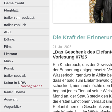
Gemeinwohl
Flugblatt.
trailer-ruhr podcast.
trailer zahl-ich.
ABO.
Die Kraft der Erinneru
Bühne.
Film.
21. Juli 2025
„Das Geschenk des Elefant
Literatur.
Vorlesung 07/25
Musik.
Ein Kinderbuch, das der Gewisshe
Kunst.
der Erinnerung entgegensetzt: Ve
Wasserloch irgendwo in Afrika bei
trailer spezial.
dass er bald zum Elefantenwald g
Kultur in NRW.
schockiert, niemand möchte den Fre
beginnt jedes Tier auf seine Weis
trailer Thema.
Mond an, der Strauß steckt den Ko
Auswahl.
die ersten Emotionen verdaut sind,
Elefant ihnen ein Geschenk versp
Augenblick
sein könnte, bis der Wüstenfuchs