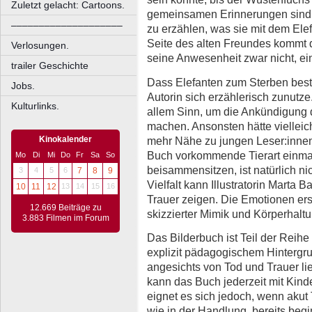
Zuletzt gelacht: Cartoons.
gemeinsamen Erinnerungen sind. F
––––––––––––––––––––
zu erzählen, was sie mit dem El
Seite des alten Freundes kommt 
Verlosungen.
seine Anwesenheit zwar nicht, ei
trailer Geschichte
Dass Elefanten zum Sterben best
Jobs.
Autorin sich erzählerisch zunutze.
Kulturlinks.
allem Sinn, um die Ankündigung 
machen. Ansonsten hätte vielleic
mehr Nähe zu jungen Leser:innen
Kinokalender
Buch vorkommende Tierart einmal v
Mo
Di
Mi
Do
Fr
Sa
So
beisammensitzen, ist natürlich nic
3
4
5
6
7
8
9
Vielfalt kann Illustratorin Marta
10
11
12
13
14
15
16
Trauer zeigen. Die Emotionen er
12.669 Beiträge zu
skizzierter Mimik und Körperhal
3.883 Filmen im Forum
Das Bilderbuch ist Teil der Reihe 
explizit pädagogischem Hintergr
angesichts von Tod und Trauer lie
kann das Buch jederzeit mit Kin
eignet es sich jedoch, wenn akut 
wie in der Handlung, bereits be