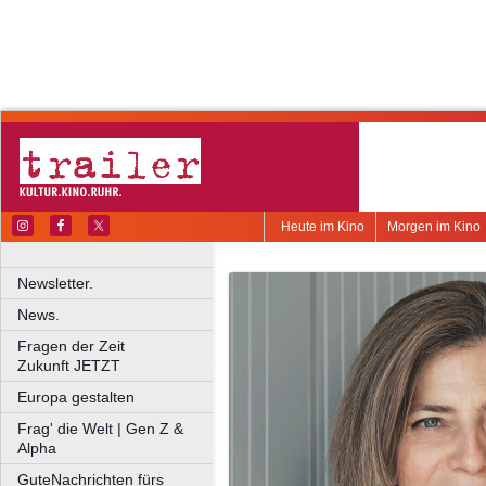
Heute im Kino
Morgen im Kino
Newsletter.
News.
Fragen der Zeit
Zukunft JETZT
Europa gestalten
Frag' die Welt | Gen Z &
Alpha
GuteNachrichten fürs