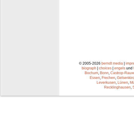
© 2005-2026
berndt media
|
impr
biograph
|
choices
|
engels
und
Bochum
,
Bonn
,
Castrop-Raux
Essen
,
Frechen
,
Gelsenkir
Leverkusen
,
Lünen
,
Mü
Recklinghausen
,