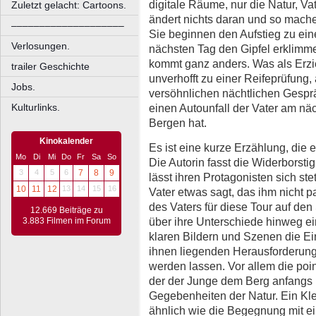
digitale Räume, nur die Natur, V
Zuletzt gelacht: Cartoons.
ändert nichts daran und so mache
––––––––––––––––––––
Sie beginnen den Aufstieg zu ein
Verlosungen.
nächsten Tag den Gipfel erklimm
kommt ganz anders. Was als Erz
trailer Geschichte
unverhofft zu einer Reifeprüfung
Jobs.
versöhnlichen nächtlichen Gesprä
Kulturlinks.
einen Autounfall der Vater am nä
Bergen hat.
Kinokalender
Es ist eine kurze Erzählung, die 
Mo
Di
Mi
Do
Fr
Sa
So
Die Autorin fasst die Widerborsti
3
4
5
6
7
8
9
lässt ihren Protagonisten sich st
10
11
12
13
14
15
16
Vater etwas sagt, das ihm nicht p
des Vaters für diese Tour auf de
12.669 Beiträge zu
über ihre Unterschiede hinweg ei
3.883 Filmen im Forum
klaren Bildern und Szenen die Ei
ihnen liegenden Herausforderung
werden lassen. Vor allem die poin
der der Junge dem Berg anfangs 
Gegebenheiten der Natur. Ein Klet
ähnlich wie die Begegnung mit e