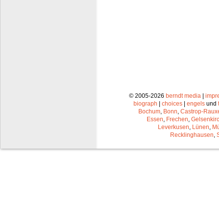
© 2005-2026
berndt media
|
impr
biograph
|
choices
|
engels
und
Bochum
,
Bonn
,
Castrop-Raux
Essen
,
Frechen
,
Gelsenkir
Leverkusen
,
Lünen
,
Mü
Recklinghausen
,