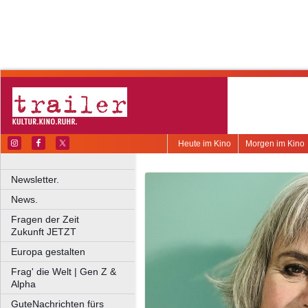
Heute im Kino
Morgen im Kino
Newsletter.
News.
Fragen der Zeit
Zukunft JETZT
Europa gestalten
Frag' die Welt | Gen Z &
Alpha
GuteNachrichten fürs