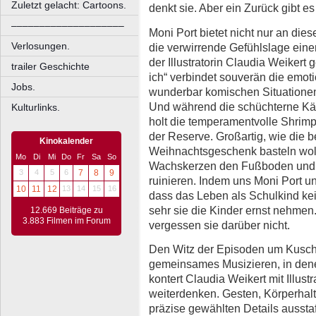
Zuletzt gelacht: Cartoons.
denkt sie. Aber ein Zurück gibt es 
––––––––––––––––––––
Moni Port bietet nicht nur an diese
Verlosungen.
die verwirrende Gefühlslage einer
der Illustratorin Claudia Weikert
trailer Geschichte
ich“ verbindet souverän die emot
Jobs.
wunderbar komischen Situationen
Und während die schüchterne Käth
Kulturlinks.
holt die temperamentvolle Shrimp
der Reserve. Großartig, wie die 
Kinokalender
Weihnachtsgeschenk basteln wol
Mo
Di
Mi
Do
Fr
Sa
So
Wachskerzen den Fußboden und d
3
4
5
6
7
8
9
ruinieren. Indem uns Moni Port u
10
11
12
13
14
15
16
dass das Leben als Schulkind kein
sehr sie die Kinder ernst nehme
12.669 Beiträge zu
3.883 Filmen im Forum
vergessen sie darüber nicht.
Den Witz der Episoden um Kusche
gemeinsames Musizieren, in dene
kontert Claudia Weikert mit Illustr
weiterdenken. Gesten, Körperhal
präzise gewählten Details ausstaf